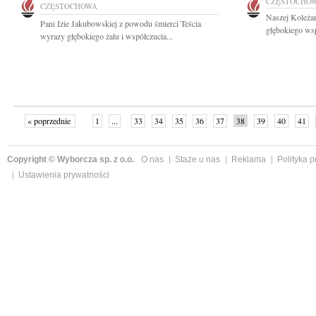
CZĘSTOCHO
CZĘSTOCHOWA
Naszej Koleża
Pani Izie Jakubowskiej z powodu śmierci Teścia
głębokiego wsp
wyrazy głębokiego żalu i współczucia...
« poprzednie
1
...
33
34
35
36
37
38
39
40
41
»
Copyright © Wyborcza sp. z o.o.
O nas
Staże u nas
Reklama
Polityka 
Ustawienia prywatności