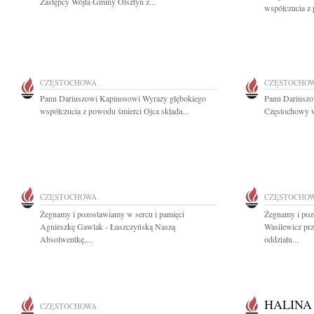
Zastępcy Wójta Gminy Olsztyn z...
współczucia z 
CZĘSTOCHOWA
CZĘSTOCHO
Panu Dariuszowi Kapinosowi Wyrazy głębokiego
Panu Dariusz
współczucia z powodu śmierci Ojca składa...
Częstochowy w
CZĘSTOCHOWA
CZĘSTOCHO
Żegnamy i pozostawiamy w sercu i pamięci
Żegnamy i poz
Agnieszkę Gawlak - Łuszczyńską Naszą
Wasilewicz pr
Absolwentkę,...
oddziału...
HALINA
CZĘSTOCHOWA