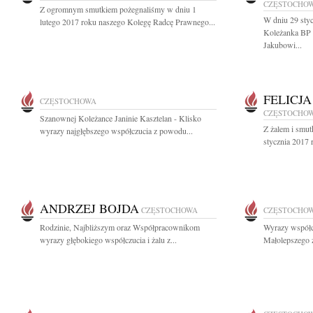
CZĘSTOCHO
Z ogromnym smutkiem pożegnaliśmy w dniu 1
W dniu 29 styc
lutego 2017 roku naszego Kolegę Radcę Prawnego...
Koleżanka BP 
Jakubowi...
FELICJ
CZĘSTOCHOWA
CZĘSTOCHO
Szanownej Koleżance Janinie Kasztelan - Klisko
Z żalem i smu
wyrazy najgłębszego współczucia z powodu...
stycznia 2017 
ANDRZEJ BOJDA
CZĘSTOCHOWA
CZĘSTOCHO
Rodzinie, Najbliższym oraz Współpracownikom
Wyrazy współcz
wyrazy głębokiego współczucia i żalu z...
Małolepszego z