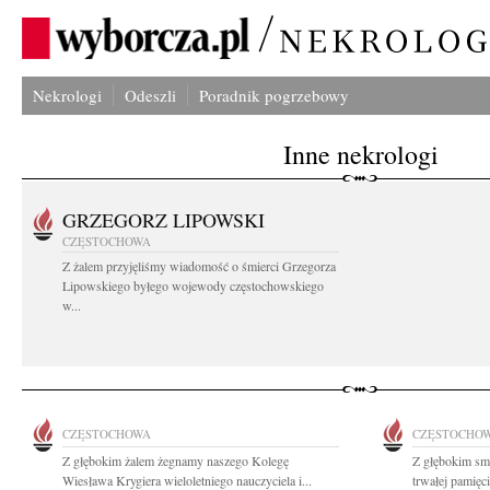
Nekrologi
Odeszli
Poradnik pogrzebowy
Inne nekrologi
GRZEGORZ LIPOWSKI
CZĘSTOCHOWA
Z żalem przyjęliśmy wiadomość o śmierci Grzegorza
Lipowskiego byłego wojewody częstochowskiego
w...
CZĘSTOCHOWA
CZĘSTOCHO
Z głębokim żalem żegnamy naszego Kolegę
Z głębokim sm
Wiesława Krygiera wieloletniego nauczyciela i...
trwałej pamięc