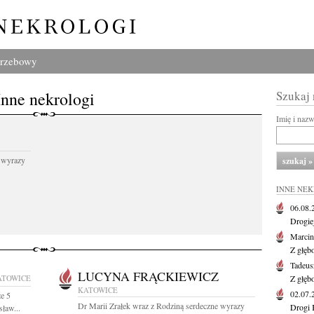
grzebowy
Inne nekrologi
Szukaj
Imię i naz
 wyrazy
INNE NE
06.08
Drogie
Marcin
Z głęb
Tadeus
LUCYNA FRĄCKIEWICZ
ATOWICE
Z głęb
KATOWICE
02.07
e 5
Dr Marii Zrałek wraz z Rodziną serdeczne wyrazy
Drogi 
sław...