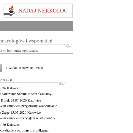
 nekrologów i wspomnień
wisko lub numer ogłoszenia:
+ szukanie zaawansowane
KROLOGI
.2026
Katowice
j Koleżance Sabinie Kacan składamy...
 Kurek
24.07.2026
Katowice
okim smutkiem przyjęliśmy wiadomość o...
z Zając
15.07.2026
Katowice
okim smutkiem przyjąłem wiadomość o...
.2026
Katowice
Krystianie z ogromnym smutkiem...