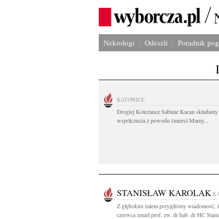
Nekrologi
Odeszli
Poradnik po
KATOWICE
Drogiej Koleżance Sabinie Kacan składamy
współczucia z powodu śmierci Mamy...
STANISŁAW KAROLAK
K
Z głębokim żalem przyjęliśmy wiadomość, ż
czerwca zmarł prof. zw. dr hab. dr HC Stani