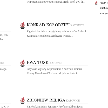
współczucia z powodu śmierci Matki prof. zw. dr...
30.06
Panu S
+ więc
KONRAD KOŁODZIEJ
KATOWICE
Z głębokim żalem przyjęliśmy wiadomość o śmierci
ć, iż 6
Konrada Kołodzieja Serdeczne wyrazy...
hab....
EWA TUSK
WICE
KATOWICE
tniego
Głębokie wyrazy współczucia z powodu śmierci
Mamy Donaldowi Tuskowi składa w imieniu...
ZBIGNIEW RELIGA
KATOWICE
. nzw. w
Z głębokim żalem żegnamy Profesora Zbigniewa