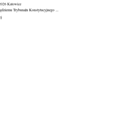
.2026
Katowice
ędziemu Trybunału Konstytucyjnego ...
ej