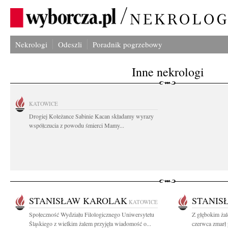
Nekrologi
Odeszli
Poradnik pogrzebowy
Inne nekrologi
KATOWICE
Drogiej Koleżance Sabinie Kacan składamy wyrazy
współczucia z powodu śmierci Mamy...
STANISŁAW KAROLAK
STANIS
KATOWICE
Społeczność Wydziału Filologicznego Uniwersytetu
Z głębokim ża
Śląskiego z wielkim żalem przyjęła wiadomość o...
czerwca zmarł 