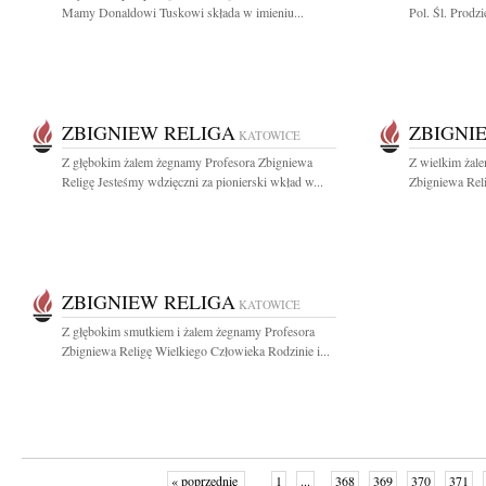
Mamy Donaldowi Tuskowi składa w imieniu...
Pol. Śl. Prodzi
ZBIGNIEW RELIGA
ZBIGNI
KATOWICE
Z głębokim żalem żegnamy Profesora Zbigniewa
Z wielkim żal
Religę Jesteśmy wdzięczni za pionierski wkład w...
Zbigniewa Reli
ZBIGNIEW RELIGA
KATOWICE
Z głębokim smutkiem i żalem żegnamy Profesora
Zbigniewa Religę Wielkiego Człowieka Rodzinie i...
« poprzednie
1
...
368
369
370
371