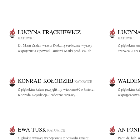
LUCYNA FRĄCKIEWICZ
LUCYNA
KATOWICE
KATOWICE
Dr Marii Zrałek wraz z Rodziną serdeczne wyrazy
Z głębokim sm
współczucia z powodu śmierci Matki prof. zw. dr...
czerwca 2009 r
KONRAD KOŁODZIEJ
WALDE
KATOWICE
Z głębokim żalem przyjęliśmy wiadomość o śmierci
Z głębokim ża
Konrada Kołodzieja Serdeczne wyrazy...
współpracowni
EWA TUSK
ANTONI
KATOWICE
Głębokie wyrazy współczucia z powodu śmierci
Panu dr. hab. 