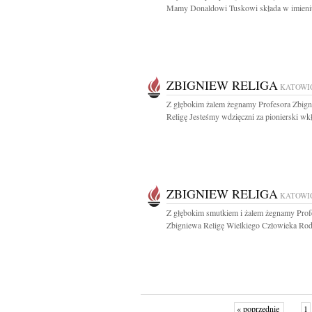
Mamy Donaldowi Tuskowi składa w imieniu
ZBIGNIEW RELIGA
KATOWI
Z głębokim żalem żegnamy Profesora Zbig
Religę Jesteśmy wdzięczni za pionierski wkł
ZBIGNIEW RELIGA
KATOWI
Z głębokim smutkiem i żalem żegnamy Prof
Zbigniewa Religę Wielkiego Człowieka Rodzi
« poprzednie
1