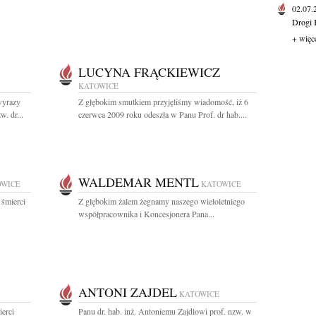
02.07
Drogi 
+ więc
LUCYNA FRĄCKIEWICZ
KATOWICE
wyrazy
Z głębokim smutkiem przyjęliśmy wiadomość, iż 6
. dr...
czerwca 2009 roku odeszła w Panu Prof. dr hab....
WALDEMAR MENTL
OWICE
KATOWICE
 śmierci
Z głębokim żalem żegnamy naszego wieloletniego
współpracownika i Koncesjonera Pana...
ANTONI ZAJDEL
KATOWICE
erci
Panu dr. hab. inż. Antoniemu Zajdlowi prof. nzw. w