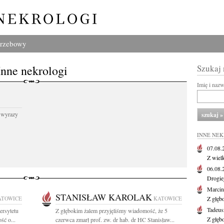
grzebowy
Inne nekrologi
Szukaj
Imię i naz
 wyrazy
INNE NE
07.08
Z wiel
06.08
Drogie
Marcin
STANISŁAW KAROLAK
ATOWICE
KATOWICE
Z głęb
Tadeus
ersytetu
Z głębokim żalem przyjęliśmy wiadomość, że 5
Z głęb
ść o...
czerwca zmarł prof. zw. dr hab. dr HC Stanisław...