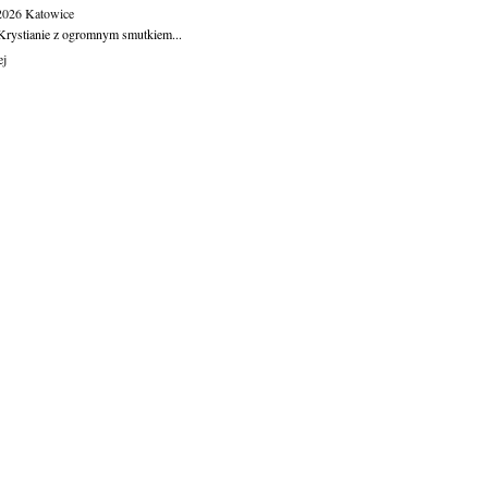
.2026
Katowice
Krystianie z ogromnym smutkiem...
ej