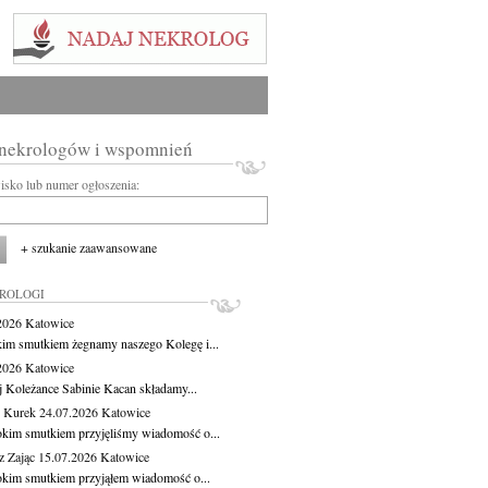
 nekrologów i wspomnień
wisko lub numer ogłoszenia:
+ szukanie zaawansowane
KROLOGI
.2026
Katowice
kim smutkiem żegnamy naszego Kolegę i...
.2026
Katowice
j Koleżance Sabinie Kacan składamy...
 Kurek
24.07.2026
Katowice
okim smutkiem przyjęliśmy wiadomość o...
z Zając
15.07.2026
Katowice
okim smutkiem przyjąłem wiadomość o...