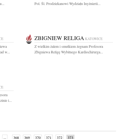
...
Pol. Śl. Prodziekanowi Wydziału Inyżnierii...
ZBIGNIEW RELIGA
CE
KATOWICE
niewa
Z wielkim żalem i smutkiem żegnam Profesora
ad w...
Zbigniewa Religę Wybitnego Kardiochirurga...
CE
esora
nie i...
...
368
369
370
371
372
373