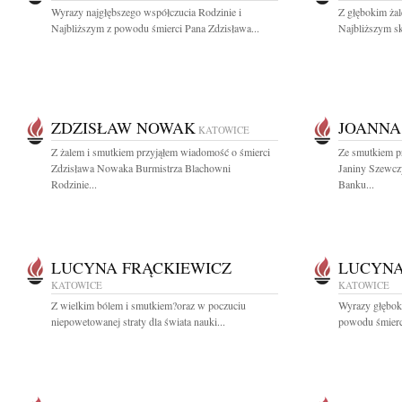
Wyrazy najgłębszego współczucia Rodzinie i
Z głębokim ża
Najbliższym z powodu śmierci Pana Zdzisława...
Najbliższym sk
ZDZISŁAW NOWAK
JOANNA
KATOWICE
Z żalem i smutkiem przyjąłem wiadomość o śmierci
Ze smutkiem p
Zdzisława Nowaka Burmistrza Blachowni
Janiny Szewczy
Rodzinie...
Banku...
LUCYNA FRĄCKIEWICZ
LUCYNA
KATOWICE
KATOWICE
Z wielkim bólem i smutkiem?oraz w poczuciu
Wyrazy głęboki
niepowetowanej straty dla świata nauki...
powodu śmierci