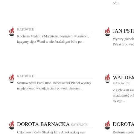
od...
KATOWICE
JAN PS
Kochana Madziu i Mateuszu, pogrążeni w smutku,
Wyrazy głęboki
łączymy się z Wami w nieobrażalnym bólu po...
Pstraś z powodu
KATOWICE
WALDEM
Szanownemu Panu mec. Ireneuszowi Pindel wyrazy
KATOWICE
najgłębszego współczucia z powodu śmierci...
Z głębokim żal
wiadomość o ś
byłego...
DOROTA BARNACKA
DOROTA
KATOWICE
Członkowi Rady Śląskiej Izby Aptekarskiej mgr
Rodzinie serde