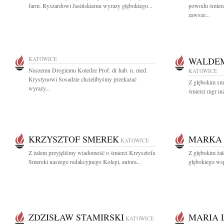
farm. Ryszardowi Jasińskiemu wyrazy głębokiego...
powodu śmierc
zawsze...
KATOWICE
WALDEM
Naszemu Drogiemu Koledze Prof. dr hab. n. med.
KATOWICE
Krystynowi Sosadzie chcielibyśmy przekazać
Z głębokim sm
wyrazy...
śmierci mgr in
KRZYSZTOF SMEREK
MARKA
KATOWICE
Z żalem przyjęliśmy wiadomość o śmierci Krzysztofa
Z głębokim ż
Smereki naszego redakcyjnego Kolegi, autora...
głębokiego wsp
ZDZISŁAW STAMIRSKI
MARIA 
KATOWICE