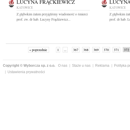
LUCYNA FRĄCKIEWICZ
LUCYNA
KATOWICE
KATOWICE
Z głębokim żalem przyjęliśmy wiadomość o śmierci
Z głębokim ża
prof. zw. dr hab. Lucyny Frąckiewicz...
prof. dr hab. 
« poprzednie
1
...
367
368
369
370
371
372
Copyright © Wyborcza sp. z o.o.
O nas
Staże u nas
Reklama
Polityka 
Ustawienia prywatności