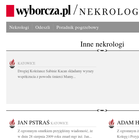
Nekrologi
Odeszli
Poradnik pogrzebowy
Inne nekrologi
KATOWICE
Drogiej Koleżance Sabinie Kacan składamy wyrazy
współczucia z powodu śmierci Mamy...
JAN PSTRAŚ
ADAM H
KATOWICE
Z ogromnym smutkiem przyjęliśmy wiadomość, że
Z ogromnym ża
w dniu 28 sierpnia 2009 roku zmarł mgr inż. Jan...
Kolegę i Przyj