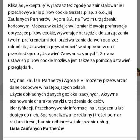
Klikając „Akceptuję” wyrażasz też zgodę na zainstalowanie i
Partnerka Litewki po jego
przechowywanie plików cookie Gazeta.pl sp. z o.o., jej
śmierci: Niektórzy zlecieli się jak sępy
Zaufanych Partnerów i Agora S.A. na Twoim urządzeniu
SUBSKRYPCJA
końcowym. Możesz w każdej chwili zmienić swoje preferencje
dotyczące plików cookie, wywołując narzędzie do zarządzania
Hołownia szykuje wielki powrót? "Planują
twoimi preferencjami dot. przetwarzania danych poprzez
polityczny zamach"
odnośnik „Ustawienia prywatności ” w stopce serwisu i
przechodząc do „Ustawień Zaawansowanych”. Zmiana
ustawień plików cookie możliwa jest także za pomocą ustawień
przeglądarki.
JAKUB
DANIEL
AGNIESZKA
ŁUKASZ
Autorzy:
BALCERSKI
MAIKOWSKI
NIEDZIAŁEK
JACHIMIAK
My, nasi Zaufani Partnerzy i Agora S.A. możemy przetwarzać
PROBLEMY POLSKICH SIATKARZY
ZNAK Z '30'
WISŁAWA SZYMBORSKA
dane osobowe w następujących celach:
Użycie dokładnych danych geolokalizacyjnych. Aktywne
skanowanie charakterystyki urządzenia do celów
LETNIE OKAZJE
identyfikacji. Przechowywanie informacji na urządzeniu lub
dostęp do nich. Spersonalizowane reklamy i treści, pomiar
reklam i treści, badnie odbiorców i ulepszanie usług.
Lista Zaufanych Partnerów