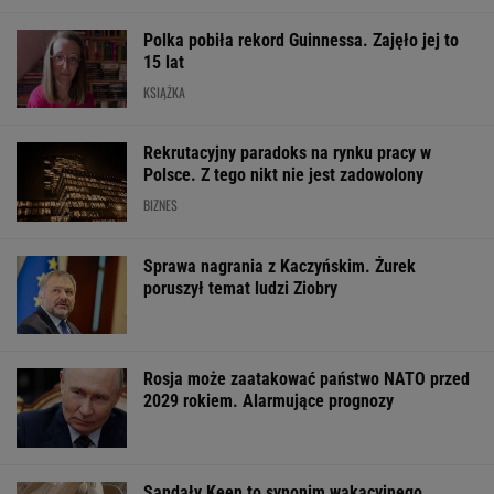
Sandały Keen to synonim wakacyjnego
komfortu - teraz tańsze o niemal 100 zł
OFERTY AVANTI24
Pustki w kurorcie nad
My podajemy dwa
Iran. Media: M
morzem. "Z roku na
nazwiska, ty
Chamenei jest 
rok turystów jest coraz
dopasowujesz trzecie.
stanie krytycz
mniej"
Co łączy te osoby?
ŻYĆ LEPIEJ