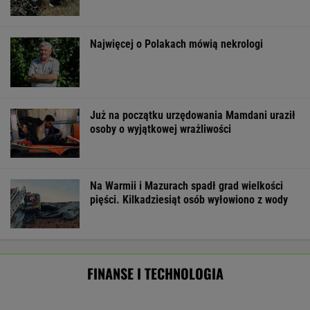
Pierwszy etap GAT zakończony. To
strategiczna inwestycja dla polskiego
eksportu
MATERIAŁ PROMOCYJNY
Import saudyjskiej ropy do USA spadł do zera.
Sprytni Amerykanie mają nowe źródło
BIZNES