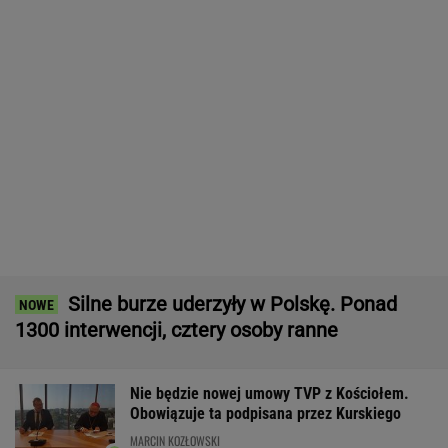
Nowe informacje o mężczyźnie spod
Śnieżki. To Polak
Makabryczna zbrodnia pod Radomiem. Policja
zatrzymała podejrzanych
Boom w lotnictwie. Nie tylko LOT szuka
pracowników. Płacą 25 tys. zł
BIZNES
Poszukiwania trzech Afganek. Zaginęły w
Warszawie