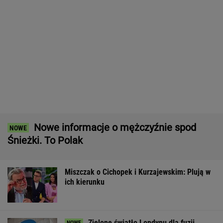
Zielone światło Londynu dla fuzji
właściciela TVN. "Nie budzi obaw"
BIZNES