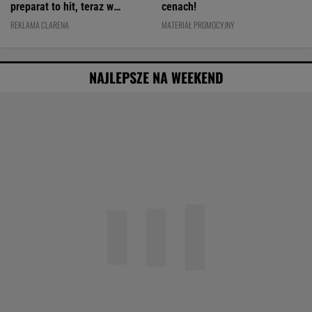
preparat to hit, teraz w
cenach!
świetnej cenie
REKLAMA CLARENA
MATERIAŁ PROMOCYJNY
NAJLEPSZE NA WEEKEND
20 lat temu pokazali, że w Polsce też można
zrobić "Amerykę"