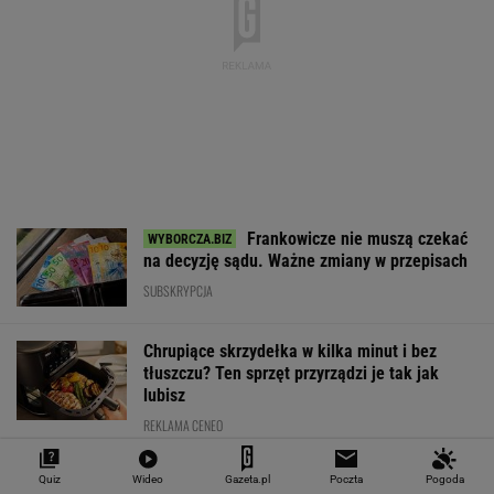
4,3000
3,7189
4,6054
5,0199
151 782,92
-0,05%
-0,4%
0,21%
-0,07%
-0,24%
SPRAWDŹ NOTOWANIA
Notowania dostarcza VIA24ONLINE
MATERIAŁY PROMOCYJNE
PRZEWAGA DZIĘKI TECHNICE
Quiz
Wideo
Gazeta.pl
Poczta
Pogoda