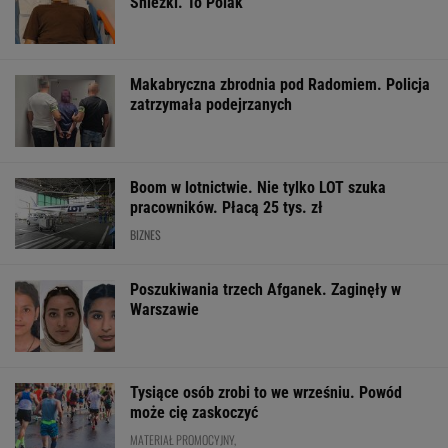
ZROZUM, POZNAJ, ODKRYWAJ
SEKCJA Z SUBSKRYPCJĄ
Cały świat uczy się od Ukraińców prowadzenia
wojny. Tylko nie Polacy
Najwięcej o Polakach mówią nekrologi
Już na początku urzędowania Mamdani uraził
osoby o wyjątkowej wrażliwości
Na Warmii i Mazurach spadł grad wielkości
pięści. Kilkadziesiąt osób wyłowiono z wody