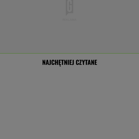
NAJCHĘTNIEJ CZYTANE
Nowe informacje o mężczyźnie spod
Śnieżki. To Polak
Miszczak o Cichopek i Kurzajewskim: Plują w
ich kierunku