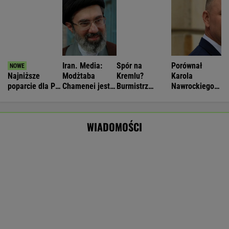
1300 interwencji, cztery osoby ranne
Nie będzie nowej umowy TVP z Kościołem.
Obowiązuje ta podpisana przez Kurskiego
MARCIN KOZŁOWSKI
Raport wywiadu USA. "WSJ": Putin może
zaatakować NATO nawet tej jesieni