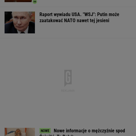
Tysiące osób zrobi to we wrześniu. Powód
może cię zaskoczyć
MATERIAŁ PROMOCYJNY,
18+
Inwestują miliardy i
Brutalny atak przed
Mężczyzna znal
narzekają. "Kolej
Złotymi Tarasami.
u podnóża Śnie
niszczy polsko-
Policjanci szukają
niemiecką przyjaźń"
napastnika
WSPÓŁPRACA PŁATNA Z WYBORCZA.PL