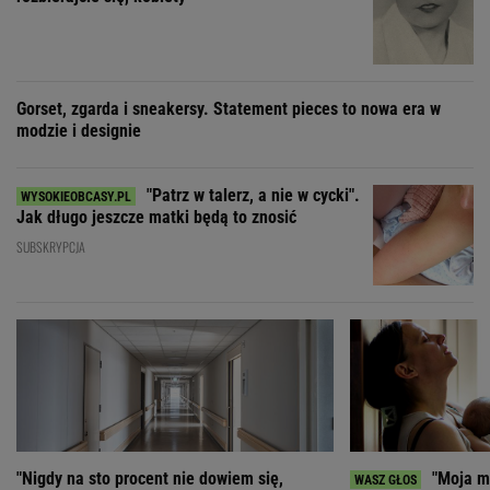
Jak długo jeszcze matki będą to znosić
SUBSKRYPCJA
"Nigdy na sto procent nie dowiem się,
"Moja ma
dlaczego Zosia zachorowała"
mieć 3 dzieci, bo st
ZOBACZ WSZYSTKIE
Wybierz miasto
PEŁNA POGODA