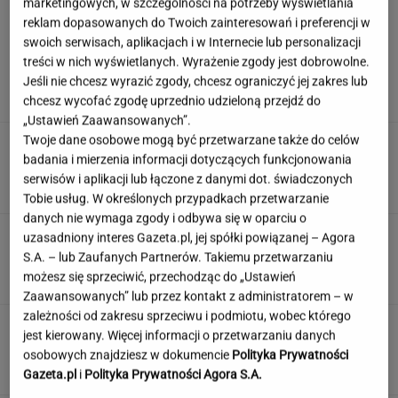
marketingowych, w szczególności na potrzeby wyświetlania
reklam dopasowanych do Twoich zainteresowań i preferencji w
swoich serwisach, aplikacjach i w Internecie lub personalizacji
Miszczak o odejściu Cichopek i
treści w nich wyświetlanych. Wyrażenie zgody jest dobrowolne.
Kurzajewskiego. "Kiedyś źle wybrali"
Jeśli nie chcesz wyrazić zgody, chcesz ograniczyć jej zakres lub
chcesz wycofać zgodę uprzednio udzieloną przejdź do
„Ustawień Zaawansowanych”.
Twoje dane osobowe mogą być przetwarzane także do celów
Zmiany w utylizacji opon. Nowe przepisy
badania i mierzenia informacji dotyczących funkcjonowania
dotkną wszystkich kierowców
serwisów i aplikacji lub łączone z danymi dot. świadczonych
Tobie usług. W określonych przypadkach przetwarzanie
danych nie wymaga zgody i odbywa się w oparciu o
Dzisiejszy copiątkowy quiz wiedzy nie zostawi
uzasadniony interes Gazeta.pl, jej spółki powiązanej – Agora
na tobie suchej nitki!
S.A. – lub Zaufanych Partnerów. Takiemu przetwarzaniu
możesz się sprzeciwić, przechodząc do „Ustawień
Zaawansowanych” lub przez kontakt z administratorem – w
zależności od zakresu sprzeciwu i podmiotu, wobec którego
To nie droga na skróty. Matka pokazuje, jak
jest kierowany. Więcej informacji o przetwarzaniu danych
naprawdę wygląda edukacja domowa
osobowych znajdziesz w dokumencie
Polityka Prywatności
MATERIAŁ PROMOCYJNY
Gazeta.pl
i
Polityka Prywatności Agora S.A.