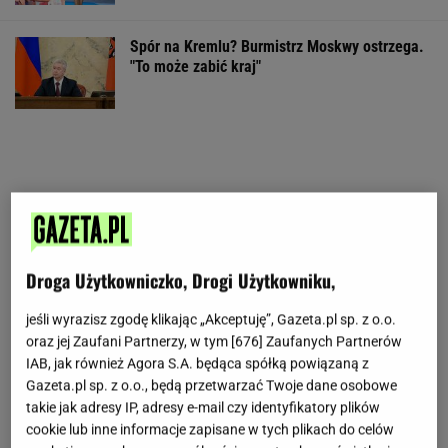
Spór na Kremlu? Burmistrz Moskwy ostrzega.
"To może zabić kraj"
Droga Użytkowniczko, Drogi Użytkowniku,
jeśli wyrazisz zgodę klikając „Akceptuję”, Gazeta.pl sp. z o.o.
oraz jej Zaufani Partnerzy, w tym [
676
] Zaufanych Partnerów
IAB, jak również Agora S.A. będąca spółką powiązaną z
Gazeta.pl sp. z o.o., będą przetwarzać Twoje dane osobowe
takie jak adresy IP, adresy e-mail czy identyfikatory plików
cookie lub inne informacje zapisane w tych plikach do celów