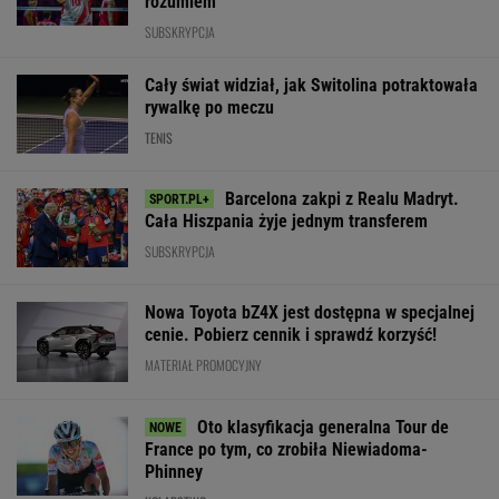
Polka próbowała
Nagły zwrot. Trener
Media: To się dz
przepłynąć Bałtyk
Lecha ogłasza. "Muszę
Legia dopina wi
wpław. Oto do czego
to mocno rozważyć"
transfer
to doprowadziło
WIĘCEJ NIŻ WYNIK. SUBSKRYBUJ
POLITYKA