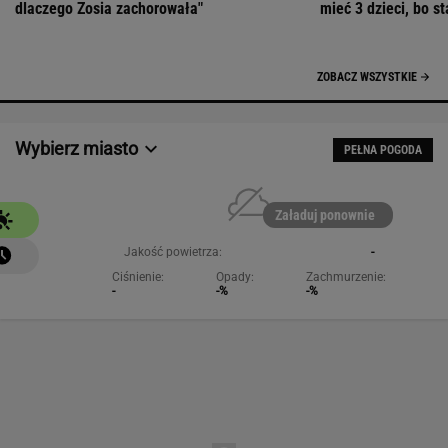
Załaduj ponownie
Jakość powietrza:
-
Ciśnienie:
Opady:
Zachmurzenie:
-
-%
-%