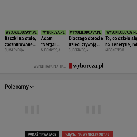
Pogoń Siedlce
1
Hubert Hurkacz
POKAŻ TRWAJĄCE
WIĘCEJ NA
WYNIKI.SPORT.PL
SPORT.PL