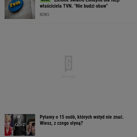
Pytamy o 15 osób, których wstyd nie znać.
Wiesz, z czego słyną?
Polka pobiła rekord Guinnessa. Zajęło jej to
15 lat
KSIĄŻKA
Rekrutacyjny paradoks na rynku pracy w
Polsce. Z tego nikt nie jest zadowolony
BIZNES
Sprawa nagrania z Kaczyńskim. Żurek
poruszył temat ludzi Ziobry
Rosja może zaatakować państwo NATO przed
2029 rokiem. Alarmujące prognozy