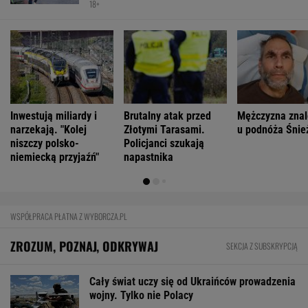
FINANSE I TECHNOLOGIA
Paramount przekonał Wielką Brytanię
ws. fuzji. "Nie budzi obaw"
BIZNES