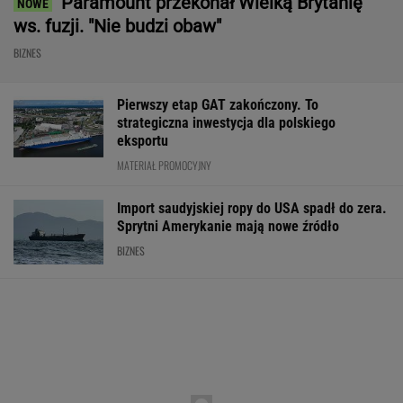
Rekord w Orlenie i nagła reakcja byłego
prezesa. Poszło o kierowców
BIZNES
Fala zarzutów wobec
Nowe eLicytacje
Rynek pracy: S
Orlenu. Fąfara nie
ruszyły pełną parą.
bezrobocia w gó
wytrzymał i
Dużo samochodów w
Gdzie najtrudnie
odpowiedział
dobrej cenie
etat?
WALUTY I GIEŁDA
EUR
USD
CHF
GBP
WIG