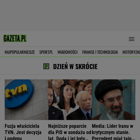
NAJPOPULARNIEJSZE
SPORT.PL
WIADOMOŚCI
FINANSE I TECHNOLOGIA
MOTORYZA
DZIEŃ W SKRÓCIE
Fuzja właściciela
Najniższe poparcie
Media: Lider Iranu w
TVN. Jest decyzja
dla PiS w sondażu od
krytycznym stanie.
Londynu
lat. Doda i jej były
Prezydent miał tajne