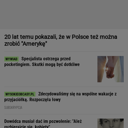
Specjalista ostrzega przed
pocketingiem. Skutki mogą być dotkliwe
Zdecydowaliśmy się na wspólne wakacje z
przyjaciółką. Rozpoczęła łowy
SUBSKRYPCJA
Dowódca musiał dać im pozwolenie: "Ależ
rozbierajcie się, kobiety"
Gorset, zgarda i sneakersy. Statement pieces to nowa era w
modzie i designie
"Patrz w talerz, a nie w cycki".