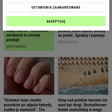
USTAWIENIA ZAAWANSOWANE
AKCEPTUJĘ
Czyszczenie magazynów
Ten karmelowy kuferek od
Ralph Lauren - zamszowe
polskiej marki będzie idealny
sneakersy to cenowy
na jesień. Zgrabny i pojemny
przebój!
OFERTY AVANTI24
OFERTY AVANTI24
"Uratował moje cienkie
Urlop nad polskim morzem nie
paznokcie po zdjęciu hybrydy,
musi być drogi. Bestsellerowe
szybko je wzmocnił". Ten
hotele znaleźliśmy w mega