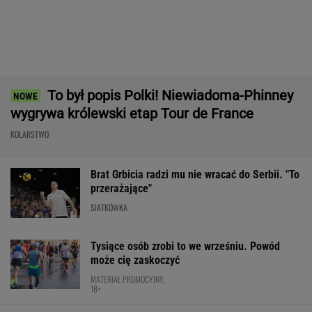
Bawarski gigant zostawia konkurencję w tyle.
Co za design! A rata miesięczna? Zaskakująco
niska!
MATERIAŁ PROMOCYJNY
Rosja wraca, ale do Polski nie
przyleci. Polscy siatkarze reagują. "Nie
rozumiem"
SUBSKRYPCJA
Cały świat widział, jak Switolina potraktowała
rywalkę po meczu
TENIS