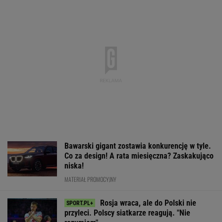
Barcelona zakpi z Realu Madryt.
Cała Hiszpania żyje jednym transferem
SUBSKRYPCJA
Nowa Toyota bZ4X jest dostępna w specjalnej
cenie. Pobierz cennik i sprawdź korzyść!
MATERIAŁ PROMOCYJNY
Oto klasyfikacja generalna Tour de
France po tym, co zrobiła Niewiadoma-
Phinney
KOLARSTWO