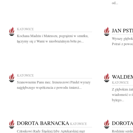
od...
KATOWICE
JAN PS
Kochana Madziu i Mateuszu, pogrążeni w smutku,
Wyrazy głęboki
łączymy się z Wami w nieobrażalnym bólu po...
Pstraś z powodu
KATOWICE
WALDEM
Szanownemu Panu mec. Ireneuszowi Pindel wyrazy
KATOWICE
najgłębszego współczucia z powodu śmierci...
Z głębokim żal
wiadomość o ś
byłego...
DOROTA BARNACKA
DOROTA
KATOWICE
Członkowi Rady Śląskiej Izby Aptekarskiej mgr
Rodzinie serde