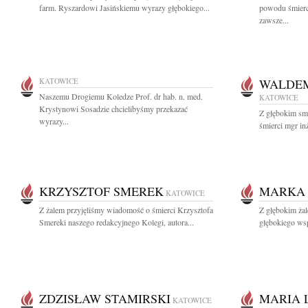
farm. Ryszardowi Jasińskiemu wyrazy głębokiego...
powodu śmierc
zawsze...
KATOWICE
WALDEM
Naszemu Drogiemu Koledze Prof. dr hab. n. med.
KATOWICE
Krystynowi Sosadzie chcielibyśmy przekazać
Z głębokim sm
wyrazy...
śmierci mgr in
KRZYSZTOF SMEREK
MARKA
KATOWICE
Z żalem przyjęliśmy wiadomość o śmierci Krzysztofa
Z głębokim ż
Smereki naszego redakcyjnego Kolegi, autora...
głębokiego wsp
ZDZISŁAW STAMIRSKI
MARIA 
KATOWICE