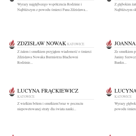
Wyrazy najgłębszego współczucia Rodzinie i
Z głębokim ża
Najbliższym z powodu śmierci Pana Zdzisława...
Najbliższym sk
ZDZISŁAW NOWAK
JOANNA
KATOWICE
Z żalem i smutkiem przyjąłem wiadomość o śmierci
Ze smutkiem p
Zdzisława Nowaka Burmistrza Blachowni
Janiny Szewczy
Rodzinie...
Banku...
LUCYNA FRĄCKIEWICZ
LUCYNA
KATOWICE
KATOWICE
Z wielkim bólem i smutkiem?oraz w poczuciu
Wyrazy głęboki
niepowetowanej straty dla świata nauki...
powodu śmierci