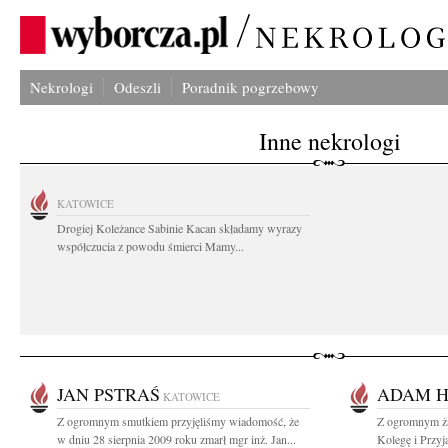
Nekrologi
Odeszli
Poradnik pogrzebowy
Inne nekrologi
KATOWICE
Drogiej Koleżance Sabinie Kacan składamy wyrazy
współczucia z powodu śmierci Mamy...
JAN PSTRAŚ
ADAM H
KATOWICE
Z ogromnym smutkiem przyjęliśmy wiadomość, że
Z ogromnym ża
w dniu 28 sierpnia 2009 roku zmarł mgr inż. Jan...
Kolegę i Przyj