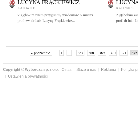
LUCYNA FRĄCKIEWICZ
LUCYNA
KATOWICE
KATOWICE
Z głębokim żalem przyjęliśmy wiadomość o śmierci
Z głębokim ża
prof. zw. dr hab. Lucyny Frąckiewicz...
prof. dr hab. 
« poprzednie
1
...
367
368
369
370
371
372
Copyright © Wyborcza sp. z o.o.
O nas
Staże u nas
Reklama
Polityka 
Ustawienia prywatności