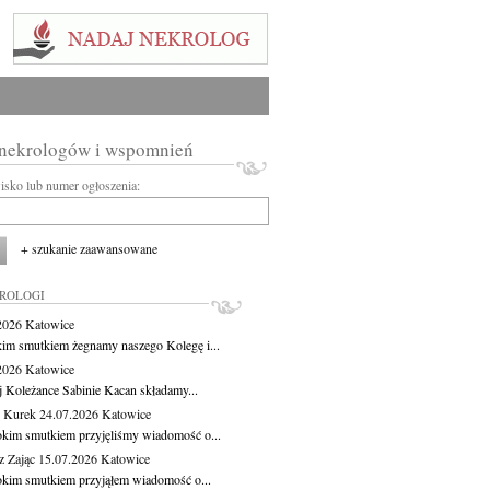
 nekrologów i wspomnień
wisko lub numer ogłoszenia:
+ szukanie zaawansowane
KROLOGI
.2026
Katowice
kim smutkiem żegnamy naszego Kolegę i...
.2026
Katowice
j Koleżance Sabinie Kacan składamy...
 Kurek
24.07.2026
Katowice
okim smutkiem przyjęliśmy wiadomość o...
z Zając
15.07.2026
Katowice
okim smutkiem przyjąłem wiadomość o...