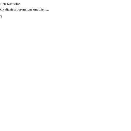
.2026
Katowice
Krystianie z ogromnym smutkiem...
ej