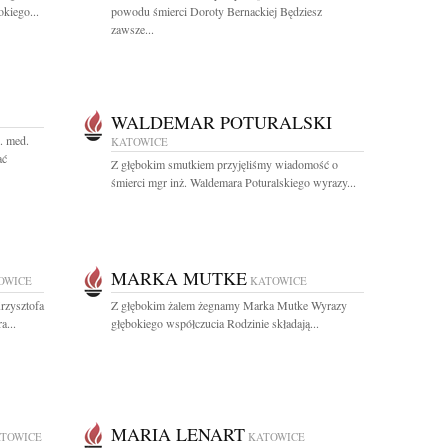
kiego...
powodu śmierci Doroty Bernackiej Będziesz
zawsze...
WALDEMAR POTURALSKI
. med.
KATOWICE
ać
Z głębokim smutkiem przyjęliśmy wiadomość o
śmierci mgr inż. Waldemara Poturalskiego wyrazy...
MARKA MUTKE
OWICE
KATOWICE
rzysztofa
Z głębokim żalem żegnamy Marka Mutke Wyrazy
a...
głębokiego współczucia Rodzinie składają...
MARIA LENART
TOWICE
KATOWICE