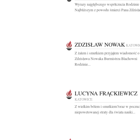
Wyrazy najgłębszego współczucia Rodzinie 
Najbliższym z powodu śmierci Pana Zdzisła
ZDZISŁAW NOWAK
KATOWI
Z żalem i smutkiem przyjąłem wiadomość o 
Zdzisława Nowaka Burmistrza Blachowni
Rodzinie...
LUCYNA FRĄCKIEWICZ
KATOWICE
Z wielkim bólem i smutkiem?oraz w poczuc
niepowetowanej straty dla świata nauki...