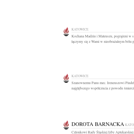
KATOWICE
Kochana Madziu i Mateuszu, pogrążeni w 
łączymy się z Wami w nieobrażalnym bólu p
KATOWICE
Szanownemu Panu mec. Ireneuszowi Pinde
najgłębszego współczucia z powodu śmierci.
DOROTA BARNACKA
KATO
Członkowi Rady Śląskiej Izby Aptekarskiej