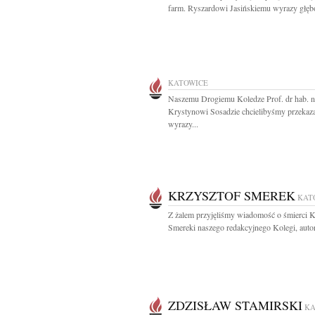
farm. Ryszardowi Jasińskiemu wyrazy głębo
KATOWICE
Naszemu Drogiemu Koledze Prof. dr hab. n
Krystynowi Sosadzie chcielibyśmy przekaz
wyrazy...
KRZYSZTOF SMEREK
KAT
Z żalem przyjęliśmy wiadomość o śmierci K
Smereki naszego redakcyjnego Kolegi, autor
ZDZISŁAW STAMIRSKI
KA