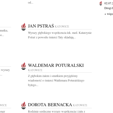
od...
02.07
Drogi 
+ więc
JAN PSTRAŚ
KATOWICE
smutku,
Wyrazy głębokiego współczucia lek. med. Katarzynie
o...
Pstraś z powodu śmierci Taty składają...
WALDEMAR POTURALSKI
l wyrazy
KATOWICE
..
Z głębokim żalem i smutkiem przyjęliśmy
wiadomość o śmierci Waldemara Poturalskiego
byłego...
DOROTA BERNACKA
WICE
KATOWICE
 mgr
Rodzinie serdeczne wyrazy współczucia i żalu z