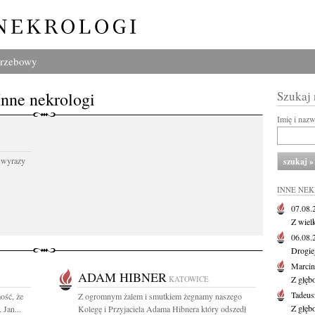
grzebowy
Inne nekrologi
Szukaj
Imię i naz
 wyrazy
INNE NE
07.08
Z wiel
06.08
Drogie
Marcin
ADAM HIBNER
KATOWICE
Z głęb
Tadeus
ość, że
Z ogromnym żalem i smutkiem żegnamy naszego
Z głęb
 Jan...
Kolegę i Przyjaciela Adama Hibnera który odszedł