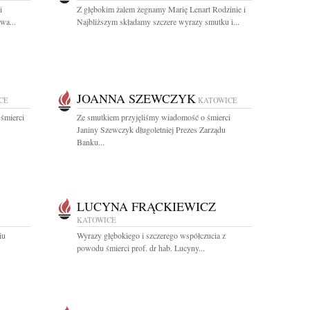
i
Z głębokim żalem żegnamy Marię Lenart Rodzinie i
wa...
Najbliższym składamy szczere wyrazy smutku i...
JOANNA SZEWCZYK
CE
KATOWICE
śmierci
Ze smutkiem przyjęliśmy wiadomość o śmierci
Janiny Szewczyk długoletniej Prezes Zarządu
Banku...
LUCYNA FRĄCKIEWICZ
KATOWICE
iu
Wyrazy głębokiego i szczerego współczucia z
powodu śmierci prof. dr hab. Lucyny...