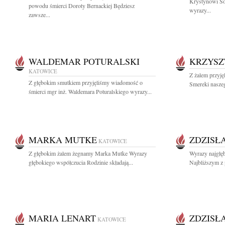
Krystynowi So
powodu śmierci Doroty Bernackiej Będziesz
wyrazy...
zawsze...
WALDEMAR POTURALSKI
KRZYSZ
KATOWICE
Z żalem przyję
Z głębokim smutkiem przyjęliśmy wiadomość o
Smereki naszeg
śmierci mgr inż. Waldemara Poturalskiego wyrazy...
MARKA MUTKE
ZDZISŁ
KATOWICE
Z głębokim żalem żegnamy Marka Mutke Wyrazy
Wyrazy najgłęb
głębokiego współczucia Rodzinie składają...
Najbliższym z 
MARIA LENART
ZDZISŁ
KATOWICE