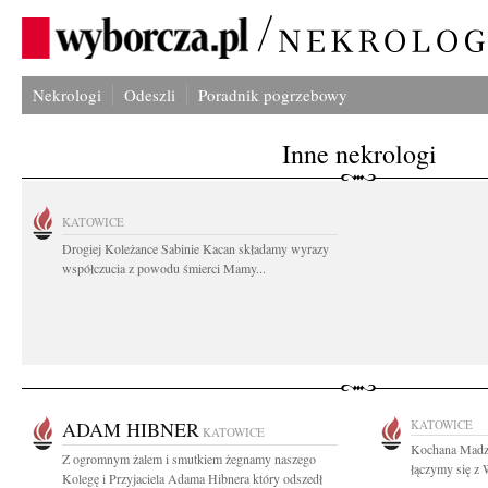
Nekrologi
Odeszli
Poradnik pogrzebowy
Inne nekrologi
KATOWICE
Drogiej Koleżance Sabinie Kacan składamy wyrazy
współczucia z powodu śmierci Mamy...
ADAM HIBNER
KATOWICE
KATOWICE
Kochana Madzi
Z ogromnym żalem i smutkiem żegnamy naszego
łączymy się z 
Kolegę i Przyjaciela Adama Hibnera który odszedł