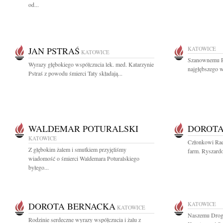
od...
JAN PSTRAŚ
KATOWICE
KATOWICE
Szanownemu Pa
Wyrazy głębokiego współczucia lek. med. Katarzynie
najgłębszego w
Pstraś z powodu śmierci Taty składają...
WALDEMAR POTURALSKI
DOROTA
KATOWICE
Członkowi Rad
Z głębokim żalem i smutkiem przyjęliśmy
farm. Ryszardo
wiadomość o śmierci Waldemara Poturalskiego
byłego...
DOROTA BERNACKA
KATOWICE
KATOWICE
Naszemu Drogi
Rodzinie serdeczne wyrazy współczucia i żalu z