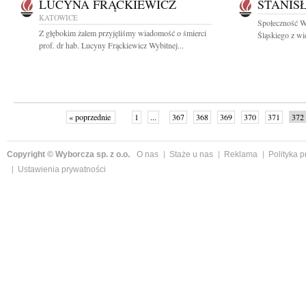
LUCYNA FRĄCKIEWICZ
STANIS
KATOWICE
Społeczność W
Z głębokim żalem przyjęliśmy wiadomość o śmierci
Śląskiego z wi
prof. dr hab. Lucyny Frąckiewicz Wybitnej...
« poprzednie
1
...
367
368
369
370
371
372
Copyright © Wyborcza sp. z o.o.
O nas
Staże u nas
Reklama
Polityka 
Ustawienia prywatności