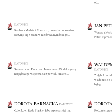
od...
KATOWICE
JAN PS
Kochana Madziu i Mateuszu, pogrążeni w smutku,
Wyrazy głęboki
łączymy się z Wami w nieobrażalnym bólu po...
Pstraś z powodu
KATOWICE
WALDEM
Szanownemu Panu mec. Ireneuszowi Pindel wyrazy
KATOWICE
najgłębszego współczucia z powodu śmierci...
Z głębokim żal
wiadomość o ś
byłego...
DOROTA BARNACKA
DOROTA
KATOWICE
Członkowi Rady Śląskiej Izby Aptekarskiej mgr
Rodzinie serde