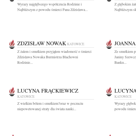
Wyrazy najgłębszego współczucia Rodzinie i
Z głębokim ża
Najbliższym z powodu śmierci Pana Zdzisława...
Najbliższym sk
ZDZISŁAW NOWAK
JOANNA
KATOWICE
Z żalem i smutkiem przyjąłem wiadomość o śmierci
Ze smutkiem p
Zdzisława Nowaka Burmistrza Blachowni
Janiny Szewczy
Rodzinie...
Banku...
LUCYNA FRĄCKIEWICZ
LUCYNA
KATOWICE
KATOWICE
Z wielkim bólem i smutkiem?oraz w poczuciu
Wyrazy głęboki
niepowetowanej straty dla świata nauki...
powodu śmierci