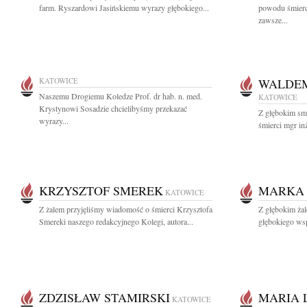
farm. Ryszardowi Jasińskiemu wyrazy głębokiego...
powodu śmierc
zawsze...
KATOWICE
WALDEM
Naszemu Drogiemu Koledze Prof. dr hab. n. med.
KATOWICE
Krystynowi Sosadzie chcielibyśmy przekazać
Z głębokim sm
wyrazy...
śmierci mgr in
KRZYSZTOF SMEREK
MARKA
KATOWICE
Z żalem przyjęliśmy wiadomość o śmierci Krzysztofa
Z głębokim ż
Smereki naszego redakcyjnego Kolegi, autora...
głębokiego wsp
ZDZISŁAW STAMIRSKI
MARIA 
KATOWICE