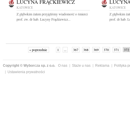
LUCYNA FRĄCKIEWICZ
LUCYNA
KATOWICE
KATOWICE
Z głębokim żalem przyjęliśmy wiadomość o śmierci
Z głębokim ża
prof. zw. dr hab. Lucyny Frąckiewicz...
prof. dr hab. 
« poprzednie
1
...
367
368
369
370
371
372
Copyright © Wyborcza sp. z o.o.
O nas
Staże u nas
Reklama
Polityka 
Ustawienia prywatności