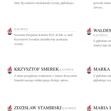
farm. Ryszardowi Jasińskiemu wyrazy głębokiego...
powodu śmierc
zawsze...
KATOWICE
WALDEM
Naszemu Drogiemu Koledze Prof. dr hab. n. med.
KATOWICE
Krystynowi Sosadzie chcielibyśmy przekazać
Z głębokim sm
wyrazy...
śmierci mgr in
KRZYSZTOF SMEREK
MARKA
KATOWICE
Z żalem przyjęliśmy wiadomość o śmierci Krzysztofa
Z głębokim ż
Smereki naszego redakcyjnego Kolegi, autora...
głębokiego wsp
ZDZISŁAW STAMIRSKI
MARIA 
KATOWICE