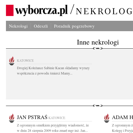
Nekrologi
Odeszli
Poradnik pogrzebowy
Inne nekrologi
KATOWICE
Drogiej Koleżance Sabinie Kacan składamy wyrazy
współczucia z powodu śmierci Mamy...
JAN PSTRAŚ
ADAM H
KATOWICE
Z ogromnym smutkiem przyjęliśmy wiadomość, że
Z ogromnym ża
w dniu 28 sierpnia 2009 roku zmarł mgr inż. Jan...
Kolegę i Przyj