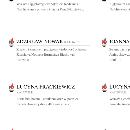
Wyrazy najgłębszego współczucia Rodzinie i
Z głębokim ża
Najbliższym z powodu śmierci Pana Zdzisława...
Najbliższym sk
ZDZISŁAW NOWAK
JOANNA
KATOWICE
Z żalem i smutkiem przyjąłem wiadomość o śmierci
Ze smutkiem p
Zdzisława Nowaka Burmistrza Blachowni
Janiny Szewczy
Rodzinie...
Banku...
LUCYNA FRĄCKIEWICZ
LUCYNA
KATOWICE
KATOWICE
Z wielkim bólem i smutkiem?oraz w poczuciu
Wyrazy głęboki
niepowetowanej straty dla świata nauki...
powodu śmierci