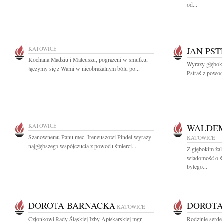
od...
KATOWICE
JAN PS
Kochana Madziu i Mateuszu, pogrążeni w smutku,
Wyrazy głęboki
łączymy się z Wami w nieobrażalnym bólu po...
Pstraś z powodu
KATOWICE
WALDEM
Szanownemu Panu mec. Ireneuszowi Pindel wyrazy
KATOWICE
najgłębszego współczucia z powodu śmierci...
Z głębokim żal
wiadomość o ś
byłego...
DOROTA BARNACKA
DOROTA
KATOWICE
Członkowi Rady Śląskiej Izby Aptekarskiej mgr
Rodzinie serde