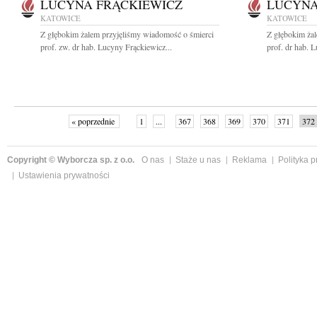
LUCYNA FRĄCKIEWICZ
LUCYNA
KATOWICE
KATOWICE
Z głębokim żalem przyjęliśmy wiadomość o śmierci
Z głębokim ża
prof. zw. dr hab. Lucyny Frąckiewicz...
prof. dr hab. 
« poprzednie
1
...
367
368
369
370
371
372
Copyright © Wyborcza sp. z o.o.
O nas
Staże u nas
Reklama
Polityka 
Ustawienia prywatności