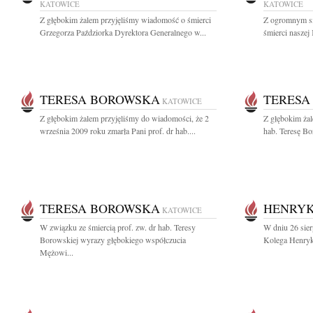
KATOWICE
KATOWICE
Z głębokim żalem przyjęliśmy wiadomość o śmierci
Z ogromnym s
Grzegorza Paździorka Dyrektora Generalnego w...
śmierci naszej
TERESA BOROWSKA
TERESA
KATOWICE
Z głębokim żalem przyjęliśmy do wiadomości, że 2
Z głębokim żal
września 2009 roku zmarła Pani prof. dr hab....
hab. Teresę Bo
TERESA BOROWSKA
HENRYK
KATOWICE
W związku ze śmiercią prof. zw. dr hab. Teresy
W dniu 26 sier
Borowskiej wyrazy głębokiego współczucia
Kolega Henryk
Mężowi...