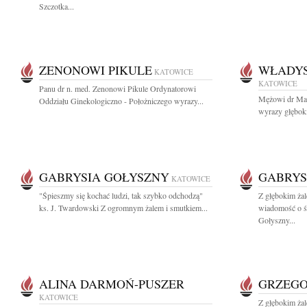
Szczotka...
ZENONOWI PIKULE
WŁADYS
KATOWICE
KATOWICE
Panu dr n. med. Zenonowi Pikule Ordynatorowi
Mężowi dr Mar
Oddziału Ginekologiczno - Położniczego wyrazy...
wyrazy głębok
GABRYSIA GOŁYSZNY
GABRYS
KATOWICE
"Śpieszmy się kochać ludzi, tak szybko odchodzą"
Z głębokim żal
ks. J. Twardowski Z ogromnym żalem i smutkiem...
wiadomość o ś
Gołyszny...
ALINA DARMOŃ-PUSZER
GRZEGO
KATOWICE
Z głębokim ża