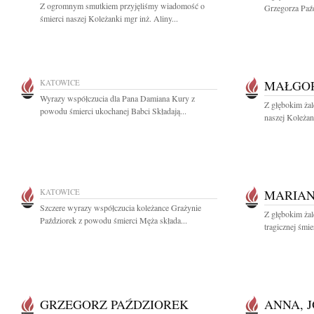
Z ogromnym smutkiem przyjęliśmy wiadomość o
Grzegorza Paźd
śmierci naszej Koleżanki mgr inż. Aliny...
KATOWICE
MAŁGOR
Wyrazy współczucia dla Pana Damiana Kury z
Z głębokim ża
powodu śmierci ukochanej Babci Składają...
naszej Koleżan
KATOWICE
MARIAN
Szczere wyrazy współczucia koleżance Grażynie
Z głębokim ża
Paździorek z powodu śmierci Męża składa...
tragicznej śmie
GRZEGORZ PAŹDZIOREK
ANNA, 