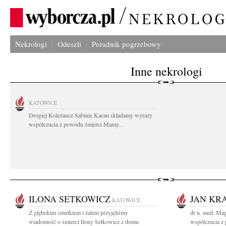
Nekrologi
Odeszli
Poradnik pogrzebowy
Inne nekrologi
KATOWICE
Drogiej Koleżance Sabinie Kacan składamy wyrazy
współczucia z powodu śmierci Mamy...
ILONA SETKOWICZ
JAN KR
KATOWICE
Z głębokim smutkiem i żalem przyjęliśmy
dr n. med. Mag
wiadomość o śmierci Ilony Setkowicz z domu
współczucia z 