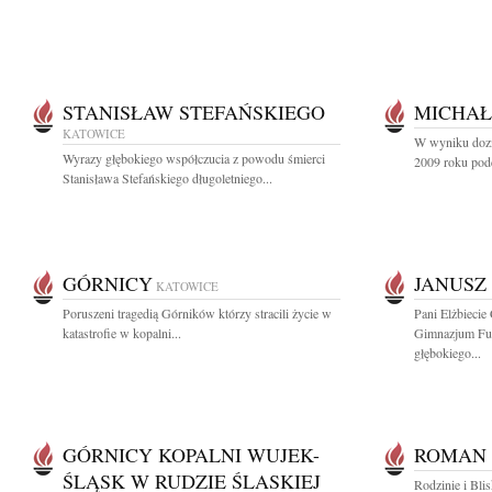
STANISŁAW STEFAŃSKIEGO
MICHAŁ
KATOWICE
W wyniku dozn
Wyrazy głębokiego współczucia z powodu śmierci
2009 roku pod
Stanisława Stefańskiego długoletniego...
GÓRNICY
JANUSZ
KATOWICE
Poruszeni tragedią Górników którzy stracili życie w
Pani Elżbiecie
katastrofie w kopalni...
Gimnazjum Fun
głębokiego...
GÓRNICY KOPALNI WUJEK-
ROMAN 
ŚLĄSK W RUDZIE ŚLASKIEJ
Rodzinie i Bl