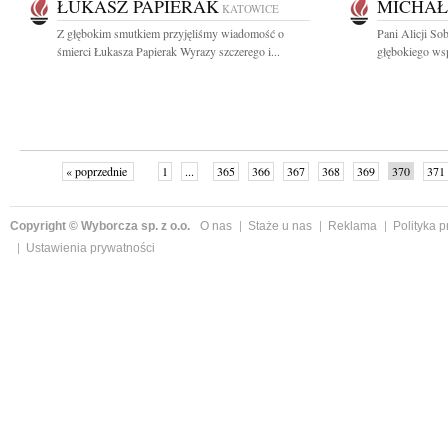
ŁUKASZ PAPIERAK
MICHAŁ
KATOWICE
Z głębokim smutkiem przyjęliśmy wiadomość o
Pani Alicji So
śmierci Łukasza Papierak Wyrazy szczerego i...
głębokiego wsp
« poprzednie
1
...
365
366
367
368
369
370
371
Copyright © Wyborcza sp. z o.o.
O nas
Staże u nas
Reklama
Polityka 
Ustawienia prywatności