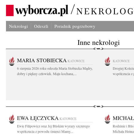
Nekrologi
Odeszli
Poradnik pogrzebowy
Inne nekrologi
MARIA STOBIECKA
KATOWICE
KATOWICE
6 sierpnia 2026 roku odeszła Maria Stobiecka Mądry,
Drogiej Koleż
dobry i piękny człowiek. Maju kochana,...
współczucia z
EWA ŁĘCZYCKA
MICHAŁ
KATOWICE
Ewie Filipowicz oraz Jej Bliskim wyrazy szczerego
Rodzinie i Bli
współczucia z powodu śmierci Mamy...
Michała Heince 