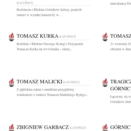
KATOWICE
mieszkańca Świ
Rodzinom i Bliskim Górników którzy, ponieśli
śmierć w wyniku katastrofy w...
TOMASZ KURKA
TOMASZ
KATOWICE
Rodzinie i Bliskim Naszego Kolegi i Przyjaciela
21 września 2
Tomasza Kurka lat 44 Górnika - ofiary...
obrażeń w dniu
TOMASZ MALICKI
TRAGIC
KATOWICE
GÓRNIC
Z głębokim żalem i smutkiem przyjęliśmy
wiadomość o śmierci Tomasza Malickiego Byłego...
Łączymy się w 
Górników którz
ZBIGNIEW GARBACZ
GÓRNIC
KATOWICE