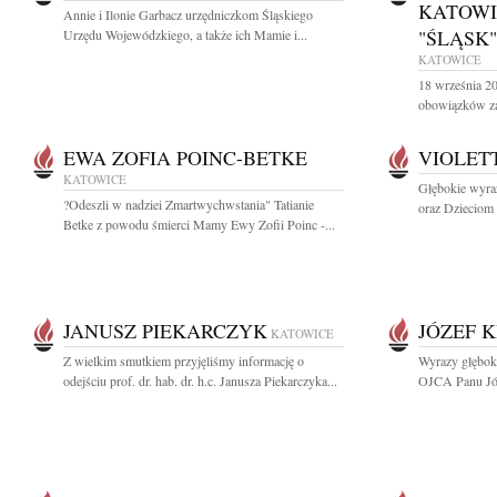
KATOWI
Annie i Ilonie Garbacz urzędniczkom Śląskiego
"ŚLĄSK"
Urzędu Wojewódzkiego, a także ich Mamie i...
KATOWICE
18 września 2
obowiązków za
EWA ZOFIA POINC-BETKE
VIOLET
KATOWICE
Głębokie wyra
?Odeszli w nadziei Zmartwychwstania" Tatianie
oraz Dzieciom 
Betke z powodu śmierci Mamy Ewy Zofii Poinc -...
JANUSZ PIEKARCZYK
JÓZEF 
KATOWICE
Z wielkim smutkiem przyjęliśmy informację o
Wyrazy głębok
odejściu prof. dr. hab. dr. h.c. Janusza Piekarczyka...
OJCA Panu Józ