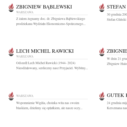
ZBIGNIEW BĄBLEWSKI
STEFAN
WARSZAWA
30 grudnia 200
Z żalem żegnamy doc. dr. Zbigniewa Bąblewskiego
Stefan Gliński 
prodziekana Wydziału Ekonomiczno-Społecznego...
LECH MICHEL RAWICKI
ZBIGNI
WARSZAWA
W dniu 21 gru
Odszedł Lech Michel Rawicki (1944- 2024)
Zbigniew Halota
Nieodżałowany, serdeczny nasz Przyjaciel. Wybitny...
GUTEK 
WARSZAWA
Wspomnienie Wigilia, choinka wita nas swoim
24 grudnia mij
blaskiem, dzielimy się opłatkiem, ale nasze oczy...
Kerszmana nasz