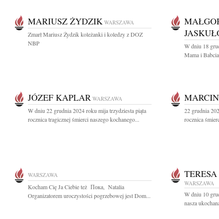
MARIUSZ ŻYDZIK
MAŁGO
WARSZAWA
JASKUŁ
Zmarł Mariusz Żydzik koleżanki i koledzy z DOZ
NBP
W dniu 18 gru
Mama i Babcia 
JÓZEF KAPLAR
MARCIN
WARSZAWA
W dniu 22 grudnia 2024 roku mija trzydziesta piąta
22 grudnia 202
rocznica tragicznej śmierci naszego kochanego...
rocznica śmier
TERESA
WARSZAWA
WARSZAWA
Kocham Cię Ja Ciebie też Пока, Natalia
W dniu 10 grud
Organizatorem uroczystości pogrzebowej jest Dom...
nasza ukochana