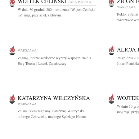
WOJTEK CELIŃSKI
ZBIGNI
CAŁA POLSKA
WARSZAWA
W dniu 30 grudnia 2024 roku zmarł Wojtek Celiński
Rektor i Sena
mój mąż, przyjaciel, z którym...
Warszawie wraz
ALICJA 
WARSZAWA
Żegnaj, Piotrze serdeczne wyrazy współczucia dla
28 grudnia 20
Ewy Teresa i Leszek Zapałowscy
Jonas Pianistk
KATARZYNA WILCZYŃSKA
WOJTEK
WARSZAWA
W dniu 30 grud
Ze smutkiem żegnamy Katarzynę Wilczyńską
mój mąż, przyja
dobrego Człowieka, mądrego Sędziego Hanna...