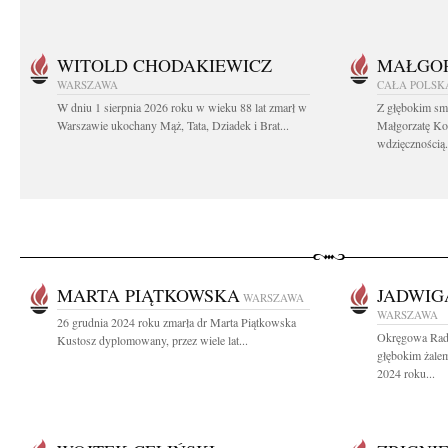
WITOLD CHODAKIEWICZ
MAŁGOR
WARSZAWA
CAŁA POLSK
W dniu 1 sierpnia 2026 roku w wieku 88 lat zmarł w
Z głębokim sm
Warszawie ukochany Mąż, Tata, Dziadek i Brat...
Małgorzatę Ko
wdzięcznością.
MARTA PIĄTKOWSKA
JADWIG
WARSZAWA
WARSZAWA
26 grudnia 2024 roku zmarła dr Marta Piątkowska
Okręgowa Rad
Kustosz dyplomowany, przez wiele lat...
głębokim żalem
2024 roku...