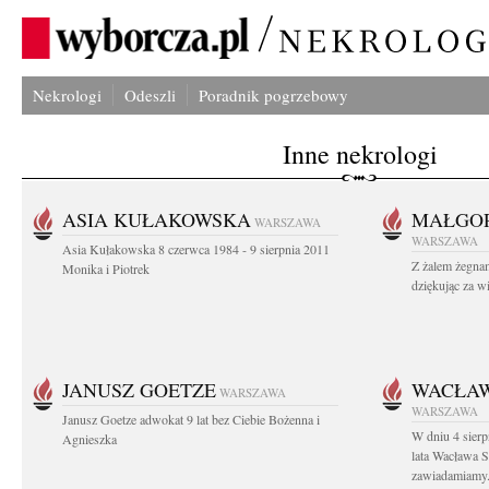
Nekrologi
Odeszli
Poradnik pogrzebowy
Inne nekrologi
ASIA KUŁAKOWSKA
MAŁGOR
WARSZAWA
WARSZAWA
Asia Kułakowska 8 czerwca 1984 - 9 sierpnia 2011
Z żalem żegnam
Monika i Piotrek
dziękując za w
JANUSZ GOETZE
WACŁAW
WARSZAWA
WARSZAWA
Janusz Goetze adwokat 9 lat bez Ciebie Bożenna i
W dniu 4 sier
Agnieszka
lata Wacława 
zawiadamiamy.