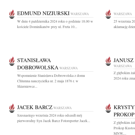
EDMUND NIZIURSKI
WARSZAWA
WARSZAWA
W dniu 4 października 2024 roku o godzinie 18.00 w
25 września 20
kościele Dominikanów przy ul. Freta 10...
aklamację dzie
STANISŁAWA
JANUSZ
DOBROWOLSKA
WARSZAWA
WARSZAWA
Z głębokim żal
Wspomnienie Stanisława Dobrowolska z domu
2024 roku zmarł
Chlumna nauczycielka ur. 2 maja 1876 r. w
Skierniewce...
JACEK BARCZ
KRYSTY
WARSZAWA
PROKOP
Szesnastego września 2024 roku odszedł mój
pierworodny Syn Jacek Barcz Fotoreporter Jacek...
Z głębokim ża
Prokop Kustos
MNW,...