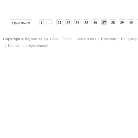
« poprzednie
1
...
32
33
34
35
36
37
38
39
40
»
Copyright © Wyborcza sp. z o.o.
O nas
Staże u nas
Reklama
Polityka 
Ustawienia prywatności