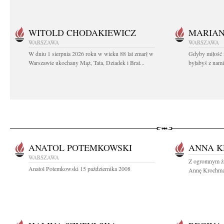
WITOLD CHODAKIEWICZ
MARIA
WARSZAWA
WARSZAWA
W dniu 1 sierpnia 2026 roku w wieku 88 lat zmarł w
Gdyby miłość 
Warszawie ukochany Mąż, Tata, Dziadek i Brat...
byłabyś z nami 
ANATOL POTEMKOWSKI
ANNA 
WARSZAWA
Z ogromnym ża
Anatol Potemkowski 15 października 2008
Annę Krochmal 