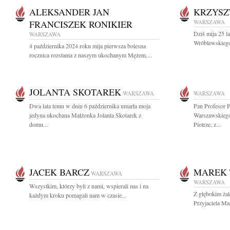
ALEKSANDER JAN
KRZYSZ
FRANCISZEK RONIKIER
WARSZAWA
Dziś mija 25 la
WARSZAWA
Wróblewskiego
4 października 2024 roku mija pierwsza bolesna
rocznica rozstania z naszym ukochanym Mężem,...
JOLANTA SKOTAREK
WARSZAWA
WARSZAWA
Dwa lata temu w dniu 6 października umarła moja
Pan Profesor P
jedyna ukochana Małżonka Jolanta Skotarek z
Warszawskieg
domu...
Piotrze, z...
JACEK BARCZ
MAREK 
WARSZAWA
WARSZAWA
Wszystkim, którzy byli z nami, wspierali nas i na
Z głębokim ża
każdym kroku pomagali nam w czasie...
Przyjaciela Ma