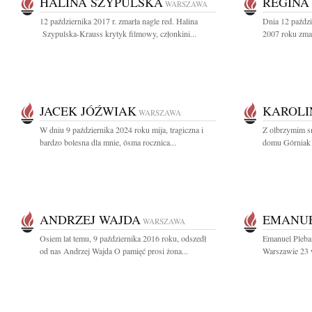
HALINA SZYPULSKA
REGINA
WARSZAWA
12 października 2017 r. zmarła nagle red. Halina
Dnia 12 paździ
Szypulska-Krauss krytyk filmowy, członkini...
2007 roku zma
JACEK JÓŹWIAK
KAROLI
WARSZAWA
W dniu 9 października 2024 roku mija, tragiczna i
Z olbrzymim s
bardzo bolesna dla mnie, ósma rocznica...
domu Górniak Ł
ANDRZEJ WAJDA
EMANUE
WARSZAWA
Osiem lat temu, 9 października 2016 roku, odszedł
Emanuel Pleba
od nas Andrzej Wajda O pamięć prosi żona...
Warszawie 23 w