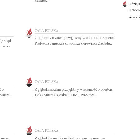
samego...
Zdzisł
Z wiel
+ więc
CAŁA POLSKA
Z ogromnym żalem przyjęliśmy wiadomość o śmierci
y skąd
Profesora Janusza Skowronka kierownika Zakładu...
. żona...
CAŁA POLSKA
ć o
Z głębokim żalem przyjęliśmy wiadomość o odejściu
Milera...
Jacka Milera Członka ICOM, Dyrektora...
CAŁA POLSKA
cznego
Z głębokim smutkiem i żalem żegnamy naszego