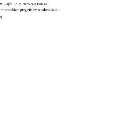
aw Gajda
12.06.2026
cała Polska
kim smutkiem przyjęliśmy wiadomość o...
ej