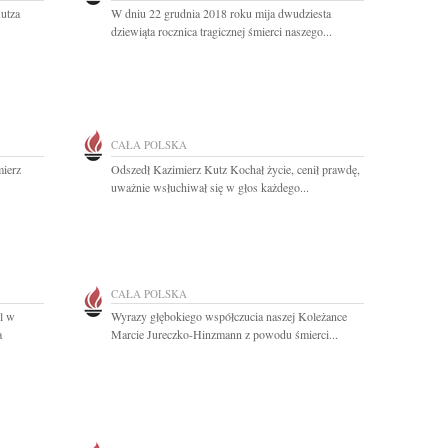
utza
W dniu 22 grudnia 2018 roku mija dwudziesta
dziewiąta rocznica tragicznej śmierci naszego...
CAŁA POLSKA
mierz
Odszedł Kazimierz Kutz Kochał życie, cenił prawdę,
uważnie wsłuchiwał się w głos każdego...
CAŁA POLSKA
l w
Wyrazy głębokiego współczucia naszej Koleżance
a
Marcie Jureczko-Hinzmann z powodu śmierci...