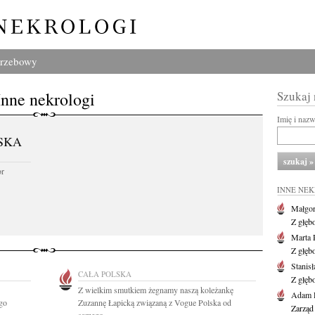
grzebowy
Inne nekrologi
Szukaj
Imię i naz
SKA
or
INNE NE
Małgor
Z głęb
Marta 
Z głęb
Stanis
CAŁA POLSKA
Z głęb
Z wielkim smutkiem żegnamy naszą koleżankę
Adam P
go
Zuzannę Łapicką związaną z Vogue Polska od
Zarząd