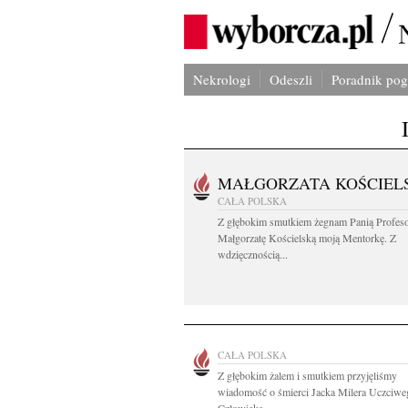
Nekrologi
Odeszli
Poradnik po
MAŁGORZATA KOŚCIEL
CAŁA POLSKA
Z głębokim smutkiem żegnam Panią Profes
Małgorzatę Kościelską moją Mentorkę. Z
wdzięcznością...
CAŁA POLSKA
Z głębokim żalem i smutkiem przyjęliśmy
wiadomość o śmierci Jacka Milera Uczciwe