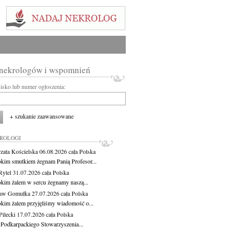
 nekrologów i wspomnień
wisko lub numer ogłoszenia:
+ szukanie zaawansowane
KROLOGI
zata Kościelska
06.08.2026
cała Polska
okim smutkiem żegnam Panią Profesor...
Rytel
31.07.2026
cała Polska
okim żalem w sercu żegnamy naszą...
ław Gomułka
27.07.2026
cała Polska
okim żalem przyjęliśmy wiadomość o...
ilecki
17.07.2026
cała Polska
 Podkarpackiego Stowarzyszenia...