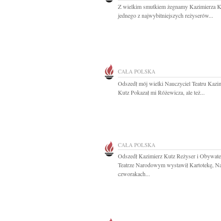
Z wielkim smutkiem żegnamy Kazimierza K
jednego z najwybitniejszych reżyserów...
CAŁA POLSKA
Odszedł mój wielki Nauczyciel Teatru Kazi
Kutz Pokazał mi Różewicza, ale też...
CAŁA POLSKA
Odszedł Kazimierz Kutz Reżyser i Obywate
Teatrze Narodowym wystawił Kartotekę, N
czworakach...