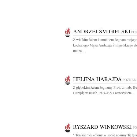
ANDRZEJ ŚMIGIELSKI
PO
Z wielkim żalem i smutkiem żegnam mojeg
kochanego Męża Andrzeja Śmigielskiego dz
mu za...
HELENA HARAJDA
POZNAŃ
Z głębokim żalem żegnamy Prof. dr hab. He
Harajdę w latach 1974-1993 nauczyciela...
RYSZARD WINKOWSKI
P
" Ten żal nieukojony w sobie nosimy Tę tęs