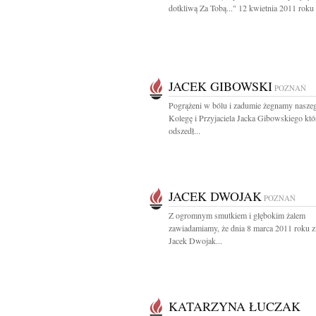
dotkliwą Za Tobą..." 12 kwietnia 2011 roku 
JACEK GIBOWSKI
POZNAŃ
Pogrążeni w bólu i zadumie żegnamy nasze
Kolegę i Przyjaciela Jacka Gibowskiego któ
odszedł...
JACEK DWOJAK
POZNAŃ
Z ogromnym smutkiem i głębokim żalem
zawiadamiamy, że dnia 8 marca 2011 roku z
Jacek Dwojak...
KATARZYNA ŁUCZAK