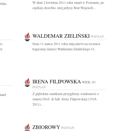
W dniu 2 kwietnia 2011 roku zmarł w Poznaniu, po
mija...
ciężkiej chorobie, mój jedyny Brat Wojciech...
WALDEMAR ZIELIŃSKI
POZNAŃ
go
Dnia 11 marca 2011 roku mija pierwsza rocznica
ry
tragicznej śmierci Waldemara Zielińskiego O...
IRENA FILIPOWSKA
WIEK: 83
POZNAŃ
Z głębokim smutkiem przyjęliśmy wiadomość o
marł
śmierci Prof. dr hab. Ireny Filipowskiej (1918-
2011)...
ZBIOROWY
POZNAŃ