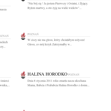
"Nie bój się ! Ja jestem Pierwszy i Ostatni, i Żyjący.
Byłem martwy, a oto żyję na wieki wieków"...
 nasza
POZNAŃ
OZNAŃ
W ciszy nie ma głosu, który chciałabym usłyszeć
kuckich
Głosu, co mój krzyk Zatrzymałby w...
zy...
HALINA HORODKO
POZNAŃ
 śmierci
Dnia 8 stycznia 2011 roku zmarła nasza ukochana
wnika,...
Mama, Babcia i Prababcia Halina Horodko z domu...