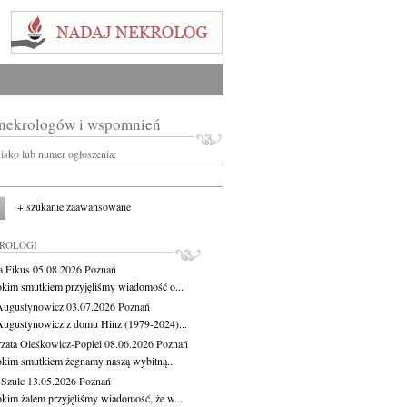
 nekrologów i wspomnień
wisko lub numer ogłoszenia:
+ szukanie zaawansowane
KROLOGI
a Fikus
05.08.2026
Poznań
okim smutkiem przyjęliśmy wiadomość o...
Augustynowicz
03.07.2026
Poznań
Augustynowicz z domu Hinz (1979-2024)...
zata Oleśkowicz-Popiel
08.06.2026
Poznań
okim smutkiem żegnamy naszą wybitną...
 Szulc
13.05.2026
Poznań
okim żalem przyjęliśmy wiadomość, że w...