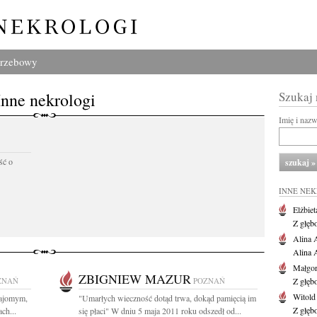
grzebowy
Inne nekrologi
Szukaj
Imię i naz
ść o
INNE NE
Elżbiet
Z głęb
Alina 
Alina 
Małgor
ZBIGNIEW MAZUR
ZNAŃ
POZNAŃ
Z głęb
Witold
najomym,
"Umarłych wieczność dotąd trwa, dokąd pamięcią im
Z głęb
ch...
się płaci" W dniu 5 maja 2011 roku odszedł od...