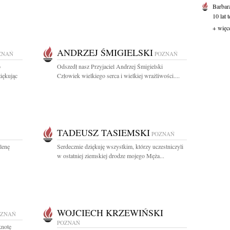
Barbar
10 lat 
+ więc
ANDRZEJ ŚMIGIELSKI
ZNAŃ
POZNAŃ
o
Odszedł nasz Przyjaciel Andrzej Śmigielski
iękując
Człowiek wielkiego serca i wielkiej wrażliwości....
TADEUSZ TASIEMSKI
POZNAŃ
lenę
Serdecznie dziękuję wszystkim, którzy uczestniczyli
w ostatniej ziemskiej drodze mojego Męża...
WOJCIECH KRZEWIŃSKI
OZNAŃ
POZNAŃ
knotę