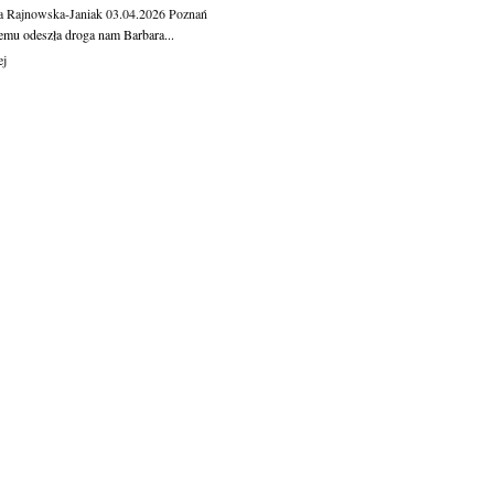
a Rajnowska-Janiak
03.04.2026
Poznań
temu odeszła droga nam Barbara...
ej