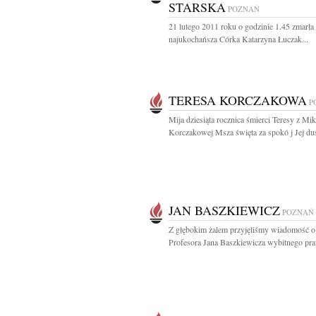
STARSKA
POZNAŃ
21 lutego 2011 roku o godzinie 1.45 zmarła
najukochańsza Córka Katarzyna Łuczak...
TERESA KORCZAKOWA
P
Mija dziesiąta rocznica śmierci Teresy z Mi
Korczakowej Msza święta za spokó j Jej dus
JAN BASZKIEWICZ
POZNAŃ
Z głębokim żalem przyjęliśmy wiadomość o
Profesora Jana Baszkiewicza wybitnego pra