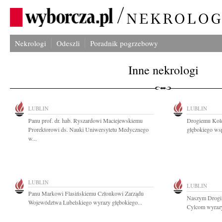
Nekrologi
Odeszli
Poradnik pogrzebowy
Inne nekrologi
LUBLIN
LUBLIN
Panu prof. dr. hab. Ryszardowi Maciejewskiemu
Drogiemu Kole
Prorektorowi ds. Nauki Uniwersytetu Medycznego
głębokiego wsp
w...
LUBLIN
LUBLIN
Panu Markowi Flasińskiemu Członkowi Zarządu
Naszym Drogim
Województwa Lubelskiego wyrazy głębokiego...
Cylcom wyrazy