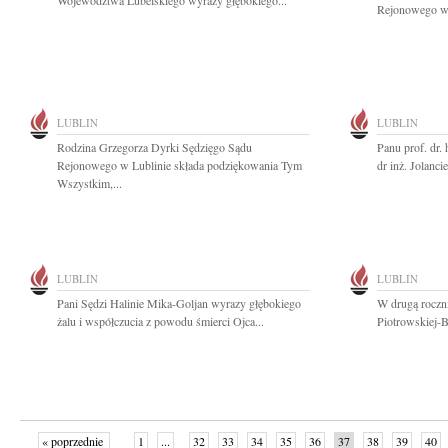
Województwa Lubelskiego wyrazy głębokiego...
Rejonowego w 
LUBLIN
LUBLIN
Rodzina Grzegorza Dyrki Sędzięgo Sądu
Panu prof. dr.
Rejonowego w Lublinie składa podziękowania Tym
dr inż. Jolanci
Wszystkim,...
LUBLIN
LUBLIN
Pani Sędzi Halinie Mika-Goljan wyrazy głębokiego
W drugą roczn
żalu i współczucia z powodu śmierci Ojca...
Piotrowskiej-B
« poprzednie
1
...
32
33
34
35
36
37
38
39
40