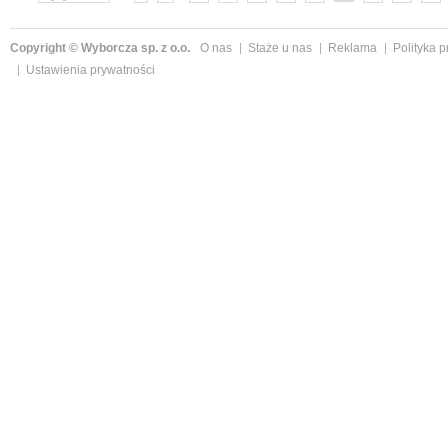
»
Copyright © Wyborcza sp. z o.o.
O nas
Staże u nas
Reklama
Polityka 
Ustawienia prywatności