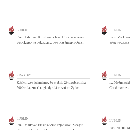
LUBLIN
LUBLIN
Panu Arturowi Kozakowi i Jego Bliskim wyrazy
Panu Markowi 
głębokiego współczucia z powodu śmierci Ojca...
Województwa L
KRAKÓW
LUBLIN
Z żalem zawiadamiamy, że w dniu 29 października
,,...Można ode
2009 roku zmarł nagle dyrektor Antoni Zydek...
Choć nie rozu
LUBLIN
LUBLIN
Panu Markowi Flasińskiemu członkowi Zarządu
Pani Halinie 