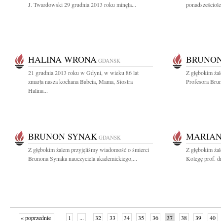
J. Twardowski 29 grudnia 2013 roku minęła...
ponadsześciolet
HALINA WRONA
BRUNON
GDAŃSK
21 grudnia 2013 roku w Gdyni, w wieku 86 lat
Z głębokim ża
zmarła nasza kochana Babcia, Mama, Siostra
Profesora Brun
Halina...
BRUNON SYNAK
MARIAN
GDAŃSK
Z głębokim żalem przyjęliśmy wiadomość o śmierci
Z głębokim ża
Brunona Synaka nauczyciela akademickiego,...
Kolegę prof. dr
« poprzednie
1
...
32
33
34
35
36
37
38
39
40