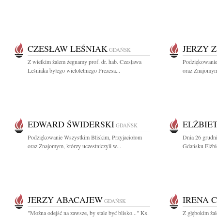
CZESŁAW LEŚNIAK
JERZY 
GDAŃSK
Z wielkim żalem żegnamy prof. dr. hab. Czesława
Podziękowanie
Leśniaka byłego wieloletniego Prezesa...
oraz Znajomym,
EDWARD ŚWIDERSKI
ELŻBIE
GDAŃSK
Podziękowanie Wszystkim Bliskim, Przyjaciołom
Dnia 26 grudn
oraz Znajomym, którzy uczestniczyli w...
Gdańsku Elżbie
JERZY ABACAJEW
IRENA 
GDAŃSK
"Można odejść na zawsze, by stale być blisko..." Ks.
Z głębokim żal