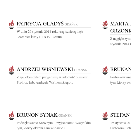
PATRYCJA GŁADYŚ
MARTA 
GDAŃSK
GRZON
W dniu 29 stycznia 2014 roku tragicznie zginęła
uczennica klasy III B IV Liceum...
Z najgłębszym
stycznia 2014 
ANDRZEJ WIŚNIEWSKI
BRUNAN
GDAŃSK
Z głębokim żalem przyjęliśmy wiadomość o śmierci
Podziękowanie
Prof. dr. hab. Andrzeja Wiśniewskiego...
tym, którzy oka
BRUNON SYNAK
STEFAN
GDAŃSK
Podziękowanie Krewnym, Przyjaciołom i Wszystkim
19 stycznia 20
tym, którzy okazali nam wsparcie i...
Profesora Stef