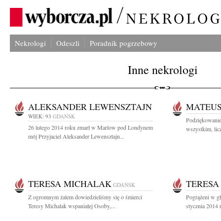
Nekrologi
Odeszli
Poradnik pogrzebowy
Inne nekrologi
ALEKSANDER LEWENSZTAJN
MATEUS
WIEK: 93
GDAŃSK
Podziękowanie
26 lutego 2014 roku zmarł w Marlow pod Londynem
wszystkim, lic
mój Przyjaciel Aleksander Lewensztajn...
TERESA MICHALAK
TERESA
GDAŃSK
Z ogromnym żalem dowiedzieliśmy się o śmierci
Pogrążeni w g
Teresy Michalak wspaniałej Osoby,...
stycznia 2014 