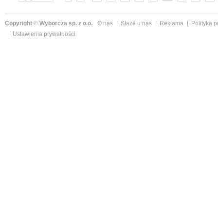
»
Copyright © Wyborcza sp. z o.o.
O nas
Staże u nas
Reklama
Polityka 
Ustawienia prywatności