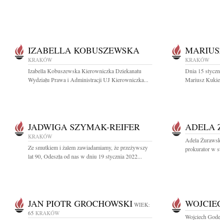
IZABELLA KOBUSZEWSKA
MARIUS
KRAKÓW
KRAKÓW
Izabella Kobuszewska Kierowniczka Dziekanatu
Dnia 15 styczn
Wydziału Prawa i Administracji UJ Kierowniczka...
Mariusz Kukiel
JADWIGA SZYMAK-REIFER
ADELA 
KRAKÓW
Adela Żurawska
Ze smutkiem i żalem zawiadamiamy, że przeżywszy
prokurator w s
lat 90, Odeszła od nas w dniu 19 stycznia 2022...
JAN PIOTR GROCHOWSKI
WOJCIE
WIEK:
65
KRAKÓW
Wojciech Gode