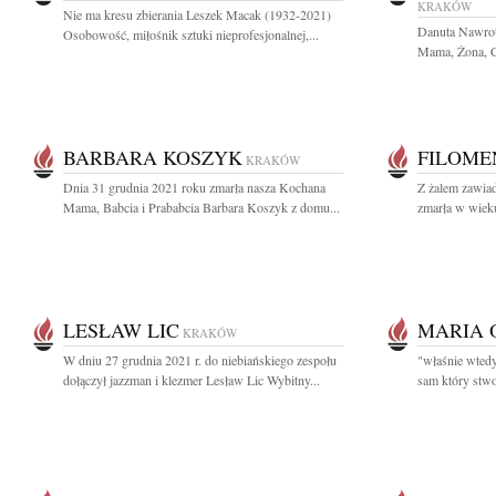
KRAKÓW
Nie ma kresu zbierania Leszek Macak (1932-2021)
Danuta Nawrot
Osobowość, miłośnik sztuki nieprofesjonalnej,...
Mama, Żona, Có
BARBARA KOSZYK
FILOME
KRAKÓW
Dnia 31 grudnia 2021 roku zmarła nasza Kochana
Z żalem zawiad
Mama, Babcia i Prababcia Barbara Koszyk z domu...
zmarła w wieku
LESŁAW LIC
MARIA 
KRAKÓW
W dniu 27 grudnia 2021 r. do niebiańskiego zespołu
"właśnie wtedy
dołączył jazzman i klezmer Lesław Lic Wybitny...
sam który stwor