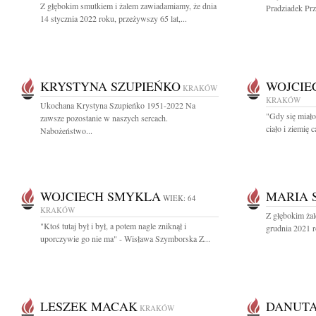
Z głębokim smutkiem i żalem zawiadamiamy, że dnia
Pradziadek Prze
14 stycznia 2022 roku, przeżywszy 65 lat,...
KRYSTYNA SZUPIEŃKO
WOJCIE
KRAKÓW
KRAKÓW
Ukochana Krystyna Szupieńko 1951-2022 Na
"Gdy się miało 
zawsze pozostanie w naszych sercach.
ciało i ziemię c
Nabożeństwo...
WOJCIECH SMYKLA
MARIA 
WIEK: 64
KRAKÓW
Z głębokim ża
"Ktoś tutaj był i był, a potem nagle zniknął i
grudnia 2021 r
uporczywie go nie ma" - Wisława Szymborska Z...
LESZEK MACAK
DANUTA
KRAKÓW