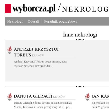
Nekrologi
Odeszli
Poradnik pogrzebowy
Inne nekrologi
ANDRZEJ KRZYSZTOF
TORBUS
KRAKÓW
Andrzej Krzysztof Torbus poeta prozaik, autor
tekstów piosenek, utworów dla...
DANUTA GIERACH
JAN KA
KRAKÓW
Danuta Gierach z domu Żyromska Najukochańsza
Z głębokim sm
Mama, Teściowa i Babcia przeżywszy lat 91, po...
dniu 25 grudni