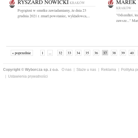
RYSZARD NOWICKI
MAREK 
KRAKÓW
KRAKÓW
Pogrążeni w smutku zawiadamiamy, że dnia 23
"Odszedłeś, le
grudnia 2021 r. zmarł powstaniec, wykładowca,...
zawsze..." Mar
« poprzednie
1
...
32
33
34
35
36
37
38
39
40
»
Copyright © Wyborcza sp. z o.o.
O nas
Staże u nas
Reklama
Polityka 
Ustawienia prywatności