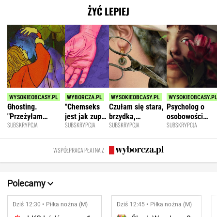
ŻYĆ LEPIEJ
Ghosting.
"Chemseks
Czułam się stara,
Psycholog o
"Przeżyłam
jest jak zupa.
brzydka,
osobowości
SUBSKRYPCJA
SUBSKRYPCJA
SUBSKRYPCJA
SUBSKRYPCJA
najpiękniejszy
Nażresz się,
niepotrzebna.
narcystycznej:
weekend. Zaliczył
za chwilę
Mąż zostawił
Albo król świata
mnie i znikł"
znów jesteś
mnie dla młodszej
albo do niczego
WSPÓŁPRACA PŁATNA Z
głodny"
Polecamy
Dziś 12:30 • Piłka nożna (M)
Dziś 12:45 • Piłka nożna (M)