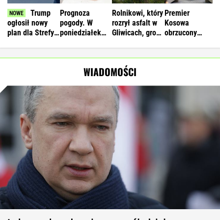
Trump
Prognoza
Rolnikowi, który
Premier
ogłosił nowy
pogody. W
rozrył asfalt w
Kosowa
plan dla Strefy
poniedziałek
Gliwicach, grozi
obrzucony
Gazy. Netanjahu
może nawet
więzienie
jajkami.
reaguje
spaść grad
"Wstydź się"
WIADOMOŚCI