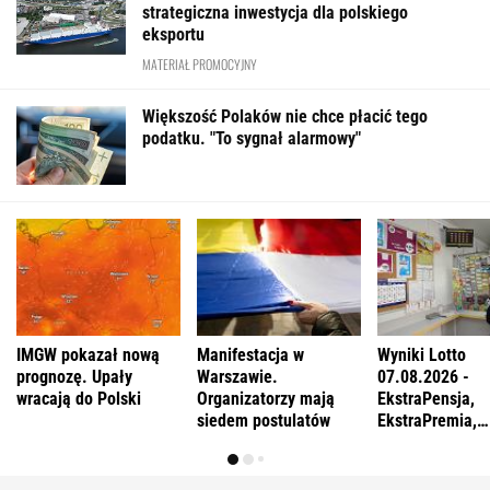
strategiczna inwestycja dla polskiego
eksportu
MATERIAŁ PROMOCYJNY
Większość Polaków nie chce płacić tego
podatku. "To sygnał alarmowy"
IMGW pokazał nową
Manifestacja w
Wyniki Lotto
prognozę. Upały
Warszawie.
07.08.2026 -
wracają do Polski
Organizatorzy mają
EkstraPensja,
siedem postulatów
EkstraPremia,
EuroJackpot, K
MiniLotto, Mult