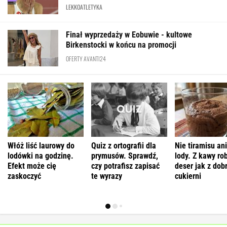
LEKKOATLETYKA
Finał wyprzedaży w Eobuwie - kultowe
Birkenstocki w końcu na promocji
OFERTY AVANTI24
Włóż liść laurowy do
Quiz z ortografii dla
Nie tiramisu ani
lodówki na godzinę.
prymusów. Sprawdź,
lody. Z kawy ro
Efekt może cię
czy potrafisz zapisać
deser jak z dob
zaskoczyć
te wyrazy
cukierni