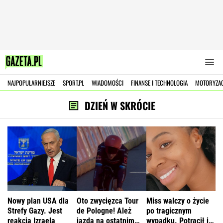
NAJPOPULARNIEJSZE
SPORT.PL
WIADOMOŚCI
FINANSE I TECHNOLOGIA
MOTORYZA
DZIEŃ W SKRÓCIE
Nowy plan USA dla
Oto zwycięzca Tour
Miss walczy o życie
Strefy Gazy. Jest
de Pologne! Ależ
po tragicznym
reakcja Izraela
jazda na ostatnim
wypadku. Potrącił ją