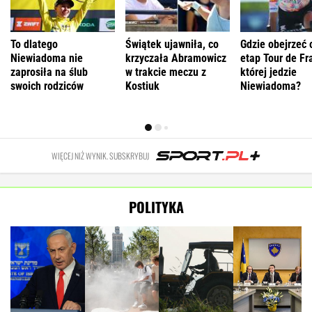
To dlatego
Świątek ujawniła, co
Gdzie obejrzeć 
Niewiadoma nie
krzyczała Abramowicz
etap Tour de Fr
zaprosiła na ślub
w trakcie meczu z
której jedzie
swoich rodziców
Kostiuk
Niewiadoma?
WIĘCEJ NIŻ WYNIK. SUBSKRYBUJ
POLITYKA