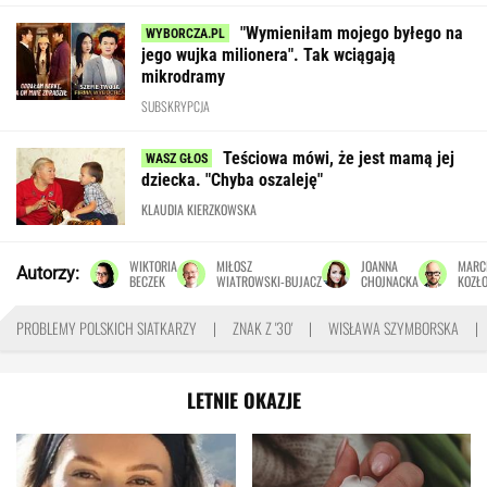
"Wymieniłam mojego byłego na
jego wujka milionera". Tak wciągają
mikrodramy
SUBSKRYPCJA
Teściowa mówi, że jest mamą jej
dziecka. "Chyba oszaleję"
KLAUDIA KIERZKOWSKA
WIKTORIA
MIŁOSZ
JOANNA
MARC
Autorzy:
BECZEK
WIATROWSKI-BUJACZ
CHOJNACKA
KOZŁ
PROBLEMY POLSKICH SIATKARZY
ZNAK Z '30'
WISŁAWA SZYMBORSKA
LETNIE OKAZJE