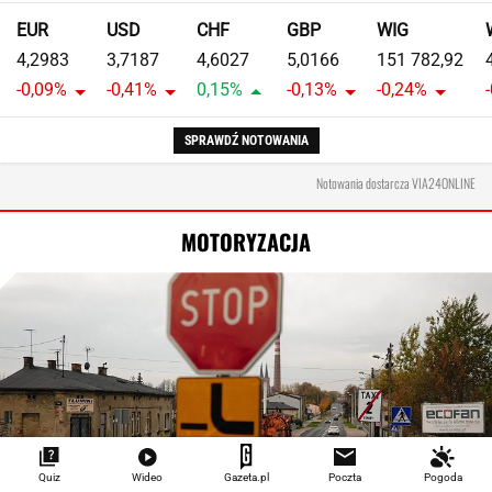
EUR
USD
CHF
GBP
WIG
4,2983
3,7187
4,6027
5,0166
151 782,92
-0,09%
-0,41%
0,15%
-0,13%
-0,24%
SPRAWDŹ NOTOWANIA
Notowania dostarcza VIA24ONLINE
MOTORYZACJA
Quiz
Wideo
Gazeta.pl
Poczta
Pogoda