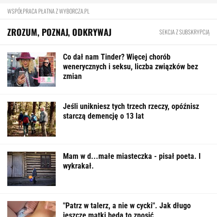
WSPÓŁPRACA PŁATNA Z WYBORCZA.PL
ZROZUM, POZNAJ, ODKRYWAJ
SEKCJA Z SUBSKRYPCJĄ
Co dał nam Tinder? Więcej chorób
wenerycznych i seksu, liczba związków bez
zmian
Jeśli unikniesz tych trzech rzeczy, opóźnisz
starczą demencję o 13 lat
Mam w d...małe miasteczka - pisał poeta. I
wykrakał.
"Patrz w talerz, a nie w cycki". Jak długo
jeszcze matki będą to znosić