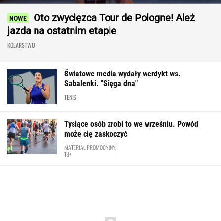
Oto zwycięzca Tour de Pologne! Ależ
jazda na ostatnim etapie
KOLARSTWO
Światowe media wydały werdykt ws.
Sabalenki. "Sięga dna"
TENIS
Tysiące osób zrobi to we wrześniu. Powód
może cię zaskoczyć
MATERIAŁ PROMOCYJNY,
18+