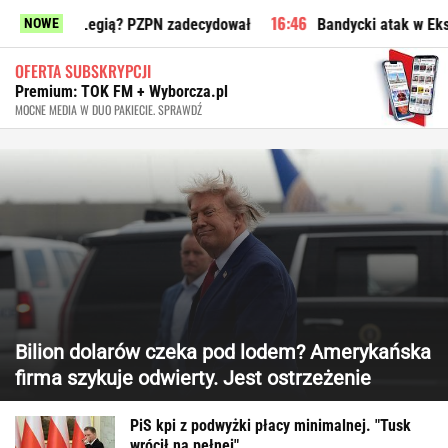
z Legią? PZPN zadecydował
Bandycki atak w Ekstraklasie. P
NOWE
OFERTA SUBSKRYPCJI
Premium: TOK FM + Wyborcza.pl
MOCNE MEDIA W DUO PAKIECIE. SPRAWDŹ
Bilion dolarów czeka pod lodem? Amerykańska
firma szykuje odwierty. Jest ostrzeżenie
PiS kpi z podwyżki płacy minimalnej. "Tusk
wrócił na pełnej"