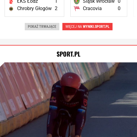
ŁKS Łódź
1
Śląsk Wrocław
0
Chrobry Głogów
2
Cracovia
0
POKAŻ TRWAJĄCE
WIĘCEJ NA
WYNIKI.SPORT.PL
SPORT.PL