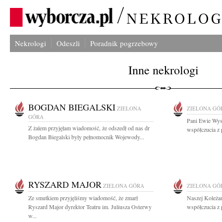
Nekrologi
Odeszli
Poradnik pogrzebowy
Inne nekrologi
BOGDAN BIEGALSKI
ZIELONA
ZIELONA GÓ
GÓRA
Pani Ewie Wyso
Z żalem przyjęłam wiadomość, że odszedł od nas dr
współczucia z 
Bogdan Biegalski były pełnomocnik Wojewody...
RYSZARD MAJOR
ZIELONA GÓRA
ZIELONA GÓ
Ze smutkiem przyjęliśmy wiadomość, że zmarł
Naszej Koleża
Ryszard Major dyrektor Teatru im. Juliusza Osterwy
współczucia z
w...