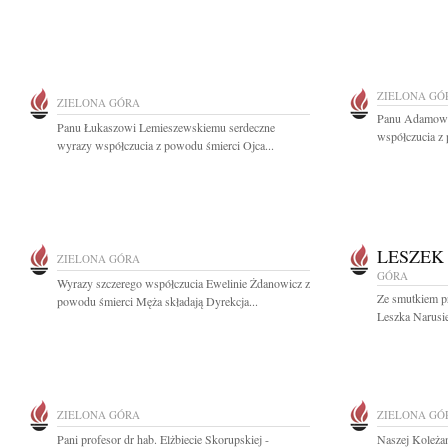
ZIELONA GÓ
ZIELONA GÓRA
Panu Adamowi
Panu Łukaszowi Lemieszewskiemu serdeczne
współczucia z 
wyrazy współczucia z powodu śmierci Ojca...
LESZEK
ZIELONA GÓRA
GÓRA
Wyrazy szczerego współczucia Ewelinie Żdanowicz z
Ze smutkiem p
powodu śmierci Męża składają Dyrekcja...
Leszka Narusie
ZIELONA GÓRA
ZIELONA GÓ
Pani profesor dr hab. Elżbiecie Skorupskiej -
Naszej Koleża