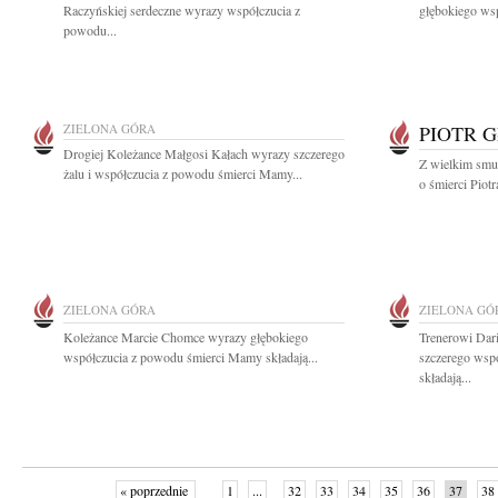
Raczyńskiej serdeczne wyrazy współczucia z
głębokiego wsp
powodu...
ZIELONA GÓRA
PIOTR 
Drogiej Koleżance Małgosi Kałach wyrazy szczerego
Z wielkim smu
żalu i współczucia z powodu śmierci Mamy...
o śmierci Piot
ZIELONA GÓRA
ZIELONA GÓ
Koleżance Marcie Chomce wyrazy głębokiego
Trenerowi Dar
współczucia z powodu śmierci Mamy składają...
szczerego wsp
składają...
« poprzednie
1
...
32
33
34
35
36
37
38