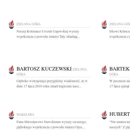
ZIELONA GÓRA
ZIELONA GÓ
Naszej Koleżance Urszuli Gajewskiej wyrazy
Irkowi Klimcz
współczucia z powodu śmierci Taty składają...
współczucia z 
BARTOSZ KUCZEWSKI
BARTEK
ZIELONA
GÓRA
GÓRA
Głęboko wstrząśnięci przyjęliśmy wiadomość, że w
W poczuciu ni
dniu 17 lipca 2010 roku zmarł tragicznie nasz...
17 lipca zginął
HUBERT
WARSZAWA
Panu Mirosławowi Stawskiemu wyrazy szczerego,
"Nie umiera te
głębokiego współczucia z powodu śmierci Ojca...
naszych" Z głę