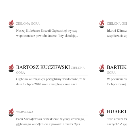
ZIELONA GÓRA
ZIELONA GÓ
Naszej Koleżance Urszuli Gajewskiej wyrazy
Irkowi Klimcz
współczucia z powodu śmierci Taty składają...
współczucia z 
BARTOSZ KUCZEWSKI
BARTEK
ZIELONA
GÓRA
GÓRA
Głęboko wstrząśnięci przyjęliśmy wiadomość, że w
W poczuciu ni
dniu 17 lipca 2010 roku zmarł tragicznie nasz...
17 lipca zginął
HUBERT
WARSZAWA
Panu Mirosławowi Stawskiemu wyrazy szczerego,
"Nie umiera te
głębokiego współczucia z powodu śmierci Ojca...
naszych" Z głę