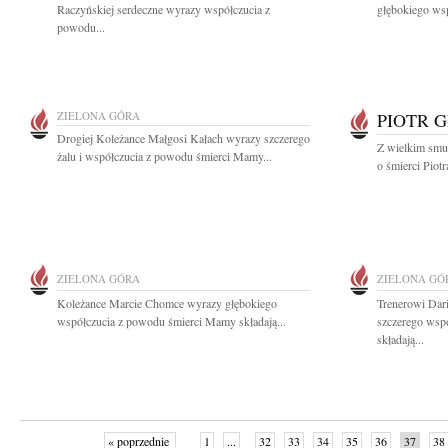
Raczyńskiej serdeczne wyrazy współczucia z
głębokiego wsp
powodu...
ZIELONA GÓRA
PIOTR 
Drogiej Koleżance Małgosi Kałach wyrazy szczerego
Z wielkim smu
żalu i współczucia z powodu śmierci Mamy...
o śmierci Piot
ZIELONA GÓRA
ZIELONA GÓ
Koleżance Marcie Chomce wyrazy głębokiego
Trenerowi Dar
współczucia z powodu śmierci Mamy składają...
szczerego wsp
składają...
« poprzednie
1
...
32
33
34
35
36
37
38