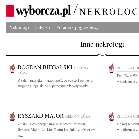
Nekrologi
Odeszli
Poradnik pogrzebowy
Inne nekrologi
BOGDAN BIEGALSKI
ZIELONA
ZIELONA GÓ
GÓRA
Pani Ewie Wyso
Z żalem przyjęłam wiadomość, że odszedł od nas dr
współczucia z 
Bogdan Biegalski były pełnomocnik Wojewody...
RYSZARD MAJOR
ZIELONA GÓRA
ZIELONA GÓ
Ze smutkiem przyjęliśmy wiadomość, że zmarł
Naszej Koleża
Ryszard Major dyrektor Teatru im. Juliusza Osterwy
współczucia z
w...