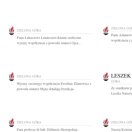
ZIELONA GÓ
ZIELONA GÓRA
Panu Adamowi
Panu Łukaszowi Lemieszewskiemu serdeczne
współczucia z 
wyrazy współczucia z powodu śmierci Ojca...
LESZEK
ZIELONA GÓRA
GÓRA
Wyrazy szczerego współczucia Ewelinie Żdanowicz z
Ze smutkiem p
powodu śmierci Męża składają Dyrekcja...
Leszka Narusie
ZIELONA GÓRA
ZIELONA GÓ
Pani profesor dr hab. Elżbiecie Skorupskiej -
Naszej Koleża