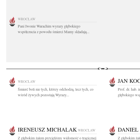
WROCŁAW
Pani Iwonie Warachim wyrazy głębokiego
współczucia z powodu śmierci Mamy składają...
JAN KO
WROCŁAW
Śmierć boli nie tych, którzy odchodzą, lecz tych, co
Prof. dr. hab
wśród żywych pozostają Wyrazy...
głębokiego wsp
IRENEUSZ MICHALAK
DANIEL
WROCŁAW
Z głębokim żalem przyjęliśmy widomość o tragicznej
Z głębokim żal