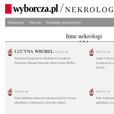
Nekrologi
Odeszli
Poradnik pogrzebowy
Inne nekrologi
LUCYNA WRÓBEL
WROCŁAW
WROCŁAW
Naszemu Przyjacielowi Michałowi Łuczakowi
Annie Ciskows
Prezesowi Zarządu Mercedes-Benz Grupa Wróbel...
współczucia z
Zarząd...
WROCŁAW
WROCŁAW
Panu Sędziemu Januszowi Kaspryszynowi wyrazy
Panu Sędziem
głębokiego współczucia z powodu śmierci...
głębokiego wsp