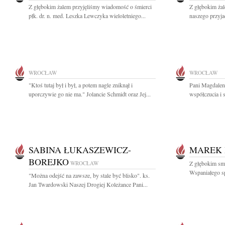
Z głębokim żalem przyjęliśmy wiadomość o śmierci
Z głębokim ża
płk. dr. n. med. Leszka Lewczyka wieloletniego...
naszego przyja
WROCŁAW
WROCŁAW
"Ktoś tutaj był i był, a potem nagle zniknął i
Pani Magdalen
uporczywie go nie ma." Jolancie Schmidt oraz Jej...
współczucia i 
SABINA ŁUKASZEWICZ-
MAREK
BOREJKO
WROCŁAW
Z głębokim s
Wspaniałego spo
"Można odejść na zawsze, by stale być blisko". ks.
Jan Twardowski Naszej Drogiej Koleżance Pani...