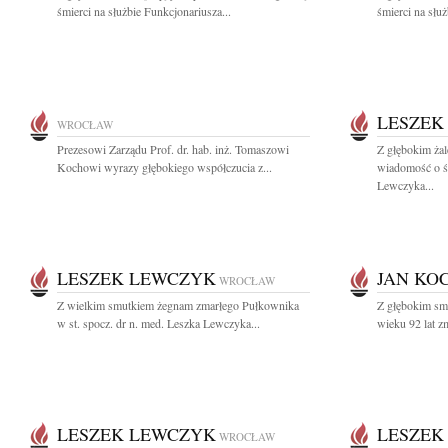
śmierci na służbie Funkcjonariusza...
śmierci na służ
LESZEK
WROCŁAW
Prezesowi Zarządu Prof. dr. hab. inż. Tomaszowi
Z głębokim żal
Kochowi wyrazy głębokiego współczucia z...
wiadomość o śm
Lewczyka...
LESZEK LEWCZYK
JAN KO
WROCŁAW
Z wielkim smutkiem żegnam zmarłego Pułkownika
Z głębokim sm
w st. spocz. dr n. med. Leszka Lewczyka...
wieku 92 lat z
LESZEK LEWCZYK
LESZEK
WROCŁAW