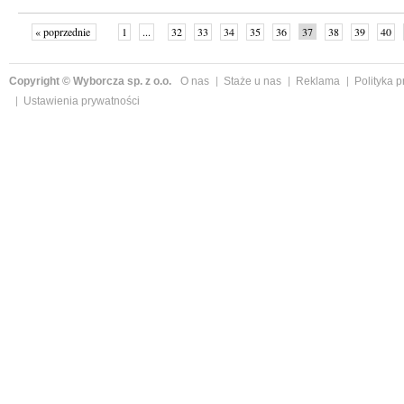
« poprzednie
1
...
32
33
34
35
36
37
38
39
40
»
Copyright © Wyborcza sp. z o.o.
O nas
Staże u nas
Reklama
Polityka 
Ustawienia prywatności