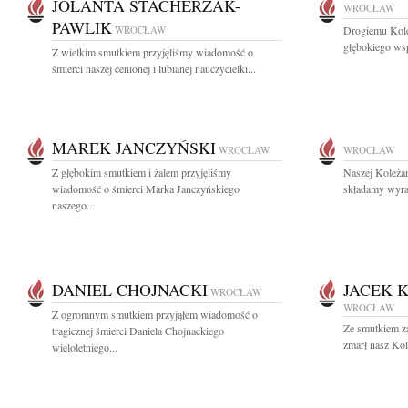
JOLANTA STACHERZAK-
WROCŁAW
PAWLIK
WROCŁAW
Drogiemu Kol
głębokiego ws
Z wielkim smutkiem przyjęliśmy wiadomość o
śmierci naszej cenionej i lubianej nauczycielki...
MAREK JANCZYŃSKI
WROCŁAW
WROCŁAW
Z głębokim smutkiem i żalem przyjęliśmy
Naszej Koleżan
wiadomość o śmierci Marka Janczyńskiego
składamy wyraz
naszego...
DANIEL CHOJNACKI
JACEK 
WROCŁAW
WROCŁAW
Z ogromnym smutkiem przyjąłem wiadomość o
Ze smutkiem za
tragicznej śmierci Daniela Chojnackiego
zmarł nasz Kole
wieloletniego...