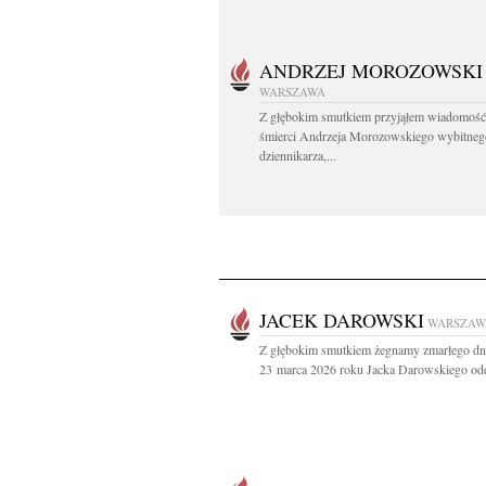
ANDRZEJ MOROZOWSKI
WARSZAWA
Z głębokim smutkiem przyjąłem wiadomość
śmierci Andrzeja Morozowskiego wybitneg
dziennikarza,...
JACEK DAROWSKI
WARSZAW
Z głębokim smutkiem żegnamy zmarłego dn
23 marca 2026 roku Jacka Darowskiego odd