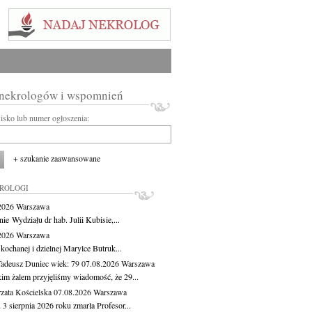
 nekrologów i wspomnień
wisko lub numer ogłoszenia:
+ szukanie zaawansowane
KROLOGI
.2026
Warszawa
ie Wydziału dr hab. Julii Kubisie,...
.2026
Warszawa
kochanej i dzielnej Marylce Butruk...
Tadeusz Duniec
wiek: 79
07.08.2026
Warszawa
kim żalem przyjęliśmy wiadomość, że 29...
zata Kościelska
07.08.2026
Warszawa
3 sierpnia 2026 roku zmarła Profesor...