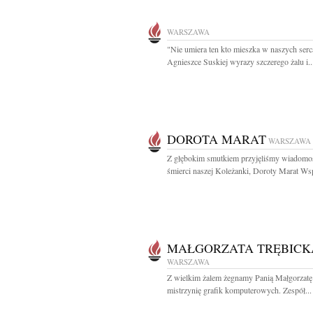
WARSZAWA
"Nie umiera ten kto mieszka w naszych ser
Agnieszce Suskiej wyrazy szczerego żalu i..
DOROTA MARAT
WARSZAWA
Z głębokim smutkiem przyjęliśmy wiadomo
śmierci naszej Koleżanki, Doroty Marat Wspa
MAŁGORZATA TRĘBICK
WARSZAWA
Z wielkim żalem żegnamy Panią Małgorzatę
mistrzynię grafik komputerowych. Zespół...