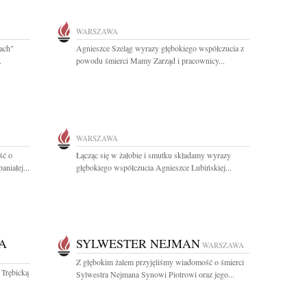
WARSZAWA
cach"
Agnieszce Szeląg wyrazy głębokiego współczucia z
.
powodu śmierci Mamy Zarząd i pracownicy...
WARSZAWA
ść o
Łącząc się w żałobie i smutku składamy wyrazy
niałej...
głębokiego współczucia Agnieszce Lubińskiej...
A
SYLWESTER NEJMAN
WARSZAWA
Z głębokim żalem przyjęliśmy wiadomość o śmierci
 Trębicką
Sylwestra Nejmana Synowi Piotrowi oraz jego...