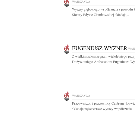
WARSZAWA
Wyrazy głębokiego współczucia z powodu ś
Siostry Edycie Ziembowskiej składają...
EUGENIUSZ WYZNER
WAR
Z wielkim żalem żegnam wieloletniego przyj
Dożywotniego Ambasadora Eugeniusza Wyz
WARSZAWA
Pracowniczki i pracownicy Centrum "Łowi
składają najszczersze wyrazy współczucia...