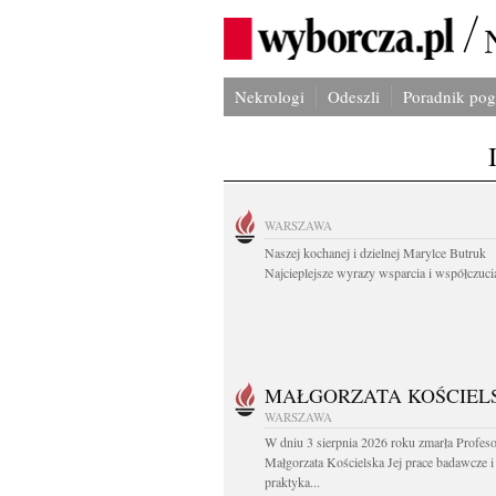
Nekrologi
Odeszli
Poradnik po
WARSZAWA
Naszej kochanej i dzielnej Marylce Butruk
Najcieplejsze wyrazy wsparcia i współczucia
MAŁGORZATA KOŚCIEL
WARSZAWA
W dniu 3 sierpnia 2026 roku zmarła Profes
Małgorzata Kościelska Jej prace badawcze i
praktyka...