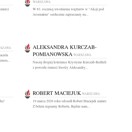
WARSZAWA
mierci
W 83. rocznicę uwolnienia więźniów w "Akcji pod
Arsenałem" serdecznie zapraszamy na...
ALEKSANDRA KURCZAB-
SZAWA
POMIANOWSKA
aciela
WARSZAWA
nera...
Naszej drogiej koleżance Krystynie Kurczab-Redlich
z powodu śmierci Siostry Aleksandry...
ROBERT MACIEJUK
WARSZAWA
cka"
19 marca 2026 roku odszedł Robert Maciejuk malarz
Z bólem żegnamy Roberta. Będzie nam...