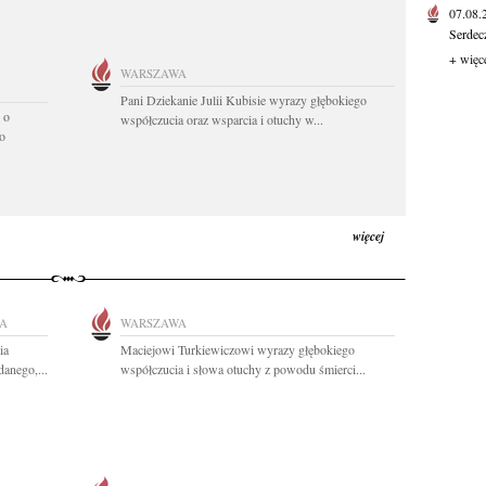
07.08
Serdec
+ więc
WARSZAWA
Pani Dziekanie Julii Kubisie wyrazy głębokiego
 o
współczucia oraz wsparcia i otuchy w...
o
więcej
A
WARSZAWA
ia
Maciejowi Turkiewiczowi wyrazy głębokiego
anego,...
współczucia i słowa otuchy z powodu śmierci...