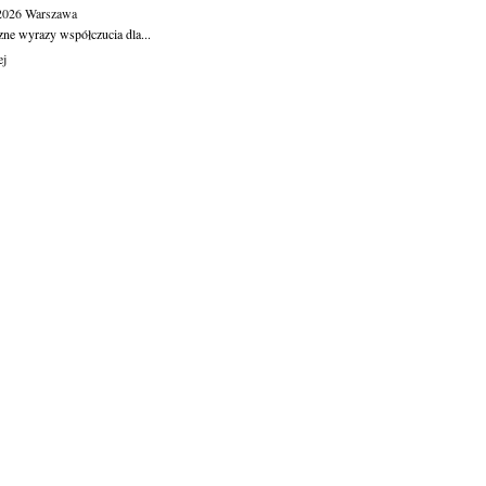
.2026
Warszawa
zne wyrazy współczucia dla...
ej