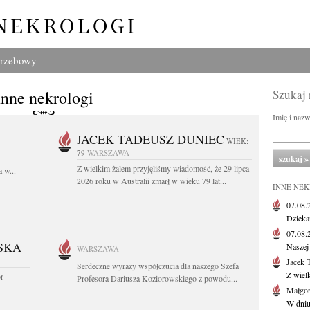
grzebowy
Inne nekrologi
Szukaj
Imię i naz
JACEK TADEUSZ DUNIEC
WIEK:
79
WARSZAWA
Z wielkim żalem przyjęliśmy wiadomość, że 29 lipca
 w...
2026 roku w Australii zmarł w wieku 79 lat...
INNE NE
07.08
Dziekan
07.08
SKA
Naszej 
WARSZAWA
Jacek 
Serdeczne wyrazy współczucia dla naszego Szefa
Z wiel
or
Profesora Dariusza Koziorowskiego z powodu...
Małgor
W dniu 