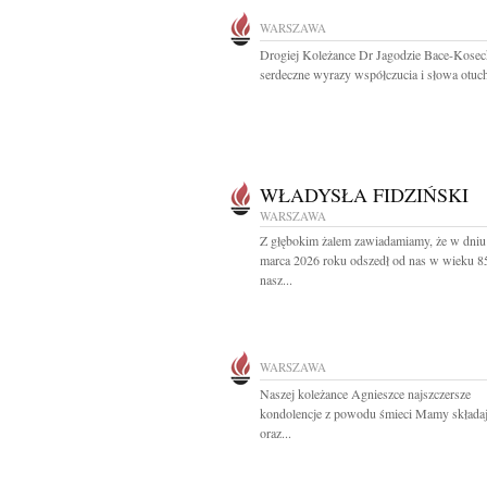
WARSZAWA
Drogiej Koleżance Dr Jagodzie Bace-Kosec
serdeczne wyrazy współczucia i słowa otuch
WŁADYSŁA FIDZIŃSKI
WARSZAWA
Z głębokim żalem zawiadamiamy, że w dniu
marca 2026 roku odszedł od nas w wieku 85
nasz...
WARSZAWA
Naszej koleżance Agnieszce najszczersze
kondolencje z powodu śmieci Mamy składaj
oraz...