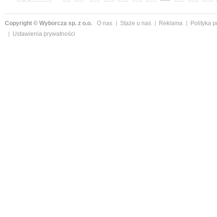
»
Copyright © Wyborcza sp. z o.o.
O nas
Staże u nas
Reklama
Polityka 
Ustawienia prywatności