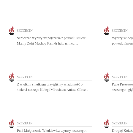
SZCZECIN
SZCZECIN
Serdeczne wyrazy współczucia z powodu śmierci
Wyrazy współc
Mamy Zofii Machoy Pani dr hab. n. med....
powodu śmierc
SZCZECIN
SZCZECIN
Z wielkim smutkiem przyjęliśmy wiadomość o
Panu Prezesow
śmierci naszego Kolegi Mirosława Antasa Córce...
szczerego i gł
SZCZECIN
SZCZECIN
Pani Małgorzacie Witukiewicz wyrazy szczerego i
Drogiej Koleża