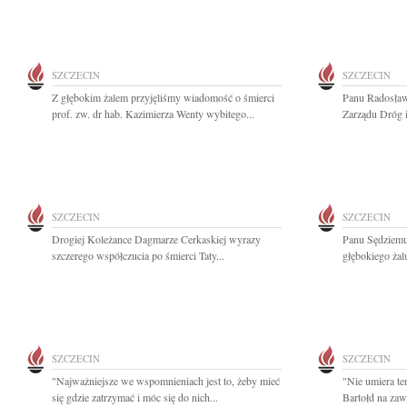
SZCZECIN
SZCZECIN
Z głębokim żalem przyjęliśmy wiadomość o śmierci
Panu Radosła
prof. zw. dr hab. Kazimierza Wenty wybitego...
Zarządu Dróg i
SZCZECIN
SZCZECIN
Drogiej Koleżance Dagmarze Cerkaskiej wyrazy
Panu Sędziemu
szczerego współczucia po śmierci Taty...
głębokiego żal
SZCZECIN
SZCZECIN
"Najważniejsze we wspomnieniach jest to, żeby mieć
"Nie umiera te
się gdzie zatrzymać i móc się do nich...
Bartołd na zaw