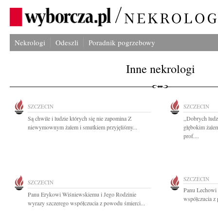
Nekrologi
Odeszli
Poradnik pogrzebowy
Inne nekrologi
SZCZECIN
SZCZECIN
Są chwile i ludzie których się nie zapomina Z
,,Dobrych ludz
niewymownym żalem i smutkiem przyjęliśmy...
głębokim żale
prof....
SZCZECIN
SZCZECIN
Panu Lechowi
Panu Erykowi Wiśniewskiemu i Jego Rodzinie
współczucia z 
wyrazy szczerego współczucia z powodu śmierci...