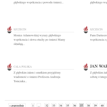
głębokiego współczucia z powodu śmierci...
głębokiego wsp
SZCZECIN
SZCZECIN
Monice Adamowskiej wyrazy głębokiego
Panu Dariuszo
współczucia i słowa otuchy po śmierci Mamy
współczucia z 
składają...
JAN WA
CAŁA POLSKA
Z głębokim żalem i smutkiem przyjęliśmy
Z głębokim ża
wiadomość o śmierci Profesora Andrzeja
sobotę 4 luteg
Tomczaka...
« poprzednie
1
...
32
33
34
35
36
37
38
39
40