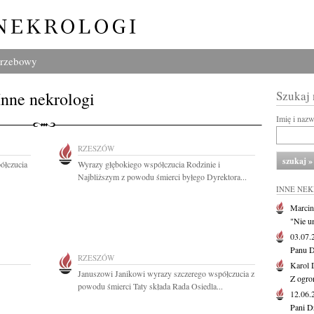
grzebowy
Inne nekrologi
Szukaj
Imię i naz
RZESZÓW
ółczucia
Wyrazy głębokiego współczucia Rodzinie i
Najbliższym z powodu śmierci byłego Dyrektora...
INNE NE
Marcin
"Nie u
03.07
Panu D
RZESZÓW
Karol 
Januszowi Janikowi wyrazy szczerego współczucia z
Z ogro
powodu śmierci Taty składa Rada Osiedla...
12.06
Pani D