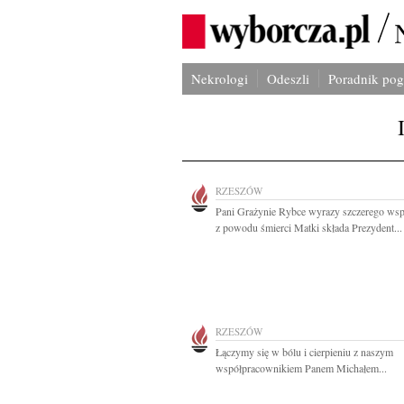
Nekrologi
Odeszli
Poradnik po
RZESZÓW
Pani Grażynie Rybce wyrazy szczerego wsp
z powodu śmierci Matki składa Prezydent...
RZESZÓW
Łączymy się w bólu i cierpieniu z naszym
współpracownikiem Panem Michałem...