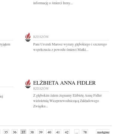
informację o śmierci Ireny...
RZESZÓW
zyjąłem
Pani Urszuli Marosz wyrazy głębokiego i szczerego
współczucia z powodu śmierci Matki...
ELŻBIETA ANNA FIDLER
RZESZÓW
Z głębokim żalem żegnamy Elżbietę Annę Fidler
ej
wieloletnią Wiceprzewodniczącą Zakładowego
Związku...
35
36
37
38
39
40
41
42
...
78
następne