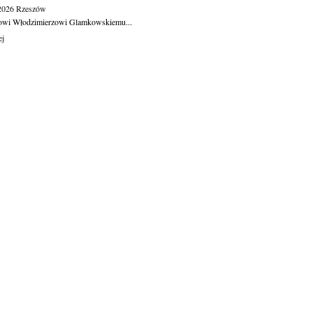
.2026
Rzeszów
owi Włodzimierzowi Glamkowskiemu...
ej