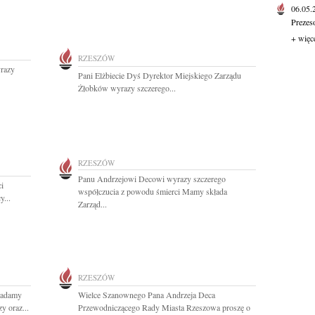
06.05
Prezes
+ więc
RZESZÓW
yrazy
Pani Elżbiecie Dyś Dyrektor Miejskiego Zarządu
Żłobków wyrazy szczerego...
RZESZÓW
Panu Andrzejowi Decowi wyrazy szczerego
ci
współczucia z powodu śmierci Mamy składa
y...
Zarząd...
RZESZÓW
ładamy
Wielce Szanownego Pana Andrzeja Deca
y oraz...
Przewodniczącego Rady Miasta Rzeszowa proszę o