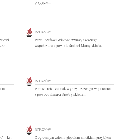
przyjęcie...
RZESZÓW
zejowi
Panu Józefowi Wilkowi wyrazy szczerego
esku...
współczucia z powodu śmierci Mamy składa...
RZESZÓW
ola
Pani Marcie Dziobak wyrazy szczerego współczucia
z powodu śmierci Siostry składa...
RZESZÓW
sko" ks.
Z ogromnym żalem i głębokim smutkiem przyjąłem