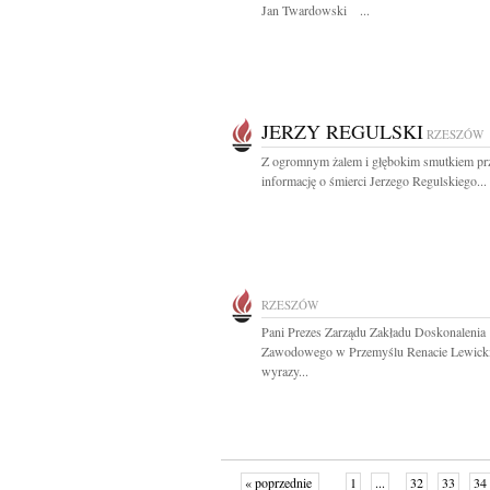
Jan Twardowski ...
JERZY REGULSKI
RZESZÓW
Z ogromnym żalem i głębokim smutkiem pr
informację o śmierci Jerzego Regulskiego...
RZESZÓW
Pani Prezes Zarządu Zakładu Doskonalenia
Zawodowego w Przemyślu Renacie Lewicki
wyrazy...
« poprzednie
1
...
32
33
34