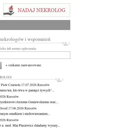
 nekrologów i wspomnień
wisko lub numer ogłoszenia:
+ szukanie zaawansowane
KROLOGI
 Piotr Czarnota
17.07.2026
Rzeszów
miera ten, kto trwa w pamięci żywych"...
.2026
Rzeszów
yrektorowi Jerzemu Guniewskiemu oraz...
Drozd
17.06.2026
Rzeszów
mnym smutkiem i niedowierzaniem...
.2026
Rzeszów
r n. med. Mai Ptasiewicz składamy wyrazy...