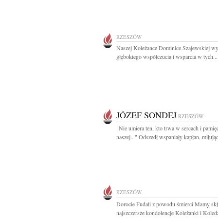
RZESZÓW
Naszej Koleżance Dominice Szajewskiej w
głębokiego współczucia i wsparcia w tych...
JÓZEF SONDEJ
RZESZÓW
"Nie umiera ten, kto trwa w sercach i pamię
naszej..." Odszedł wspaniały kapłan, miłując
RZESZÓW
Dorocie Fudali z powodu śmierci Mamy sk
najszczersze kondolencje Koleżanki i Koledz