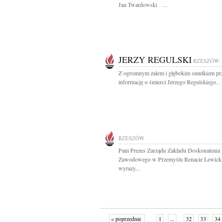
Jan Twardowski ...
JERZY REGULSKI
RZESZÓW
Z ogromnym żalem i głębokim smutkiem pr
informację o śmierci Jerzego Regulskiego...
RZESZÓW
Pani Prezes Zarządu Zakładu Doskonalenia
Zawodowego w Przemyślu Renacie Lewicki
wyrazy...
« poprzednie
1
...
32
33
34