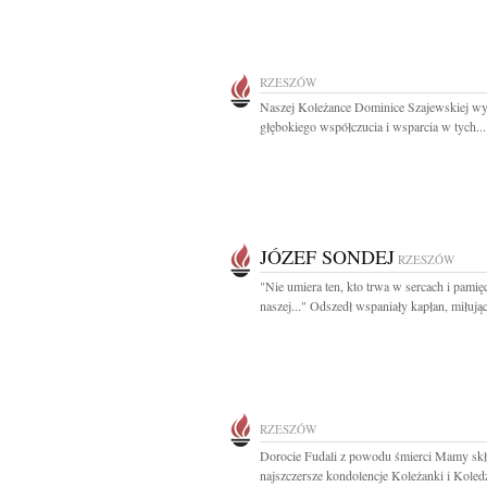
RZESZÓW
Naszej Koleżance Dominice Szajewskiej w
głębokiego współczucia i wsparcia w tych...
JÓZEF SONDEJ
RZESZÓW
"Nie umiera ten, kto trwa w sercach i pamię
naszej..." Odszedł wspaniały kapłan, miłując
RZESZÓW
Dorocie Fudali z powodu śmierci Mamy sk
najszczersze kondolencje Koleżanki i Koledz