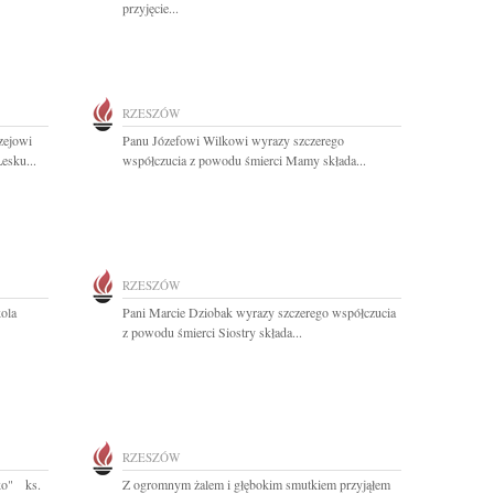
przyjęcie...
RZESZÓW
zejowi
Panu Józefowi Wilkowi wyrazy szczerego
esku...
współczucia z powodu śmierci Mamy składa...
RZESZÓW
ola
Pani Marcie Dziobak wyrazy szczerego współczucia
z powodu śmierci Siostry składa...
RZESZÓW
sko" ks.
Z ogromnym żalem i głębokim smutkiem przyjąłem