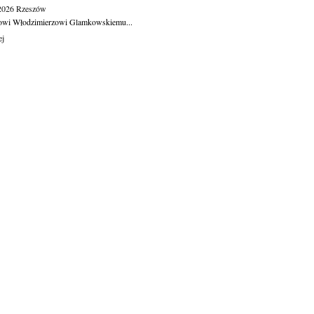
.2026
Rzeszów
owi Włodzimierzowi Glamkowskiemu...
ej