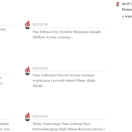
06.05
Prezes
+ więc
RZESZÓW
yrazy
Pani Elżbiecie Dyś Dyrektor Miejskiego Zarządu
Żłobków wyrazy szczerego...
RZESZÓW
Panu Andrzejowi Decowi wyrazy szczerego
ci
współczucia z powodu śmierci Mamy składa
y...
Zarząd...
RZESZÓW
ładamy
Wielce Szanownego Pana Andrzeja Deca
y oraz...
Przewodniczącego Rady Miasta Rzeszowa proszę o