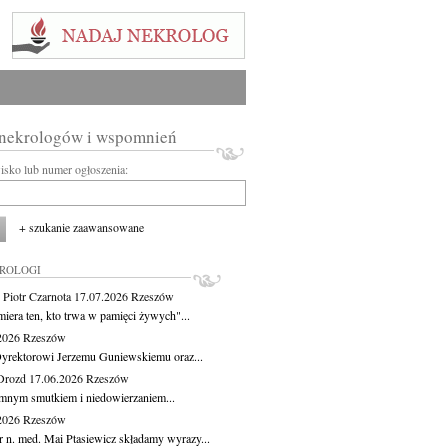
 nekrologów i wspomnień
wisko lub numer ogłoszenia:
+ szukanie zaawansowane
KROLOGI
 Piotr Czarnota
17.07.2026
Rzeszów
miera ten, kto trwa w pamięci żywych"...
.2026
Rzeszów
yrektorowi Jerzemu Guniewskiemu oraz...
Drozd
17.06.2026
Rzeszów
mnym smutkiem i niedowierzaniem...
.2026
Rzeszów
r n. med. Mai Ptasiewicz składamy wyrazy...