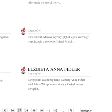
informację o śmierci Ireny...
RZESZÓW
zyjąłem
Pani Urszuli Marosz wyrazy głębokiego i szczerego
współczucia z powodu śmierci Matki...
ELŻBIETA ANNA FIDLER
RZESZÓW
Z głębokim żalem żegnamy Elżbietę Annę Fidler
ej
wieloletnią Wiceprzewodniczącą Zakładowego
Związku...
35
36
37
38
39
40
41
42
...
78
następne