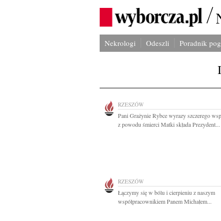
Nekrologi
Odeszli
Poradnik po
RZESZÓW
Pani Grażynie Rybce wyrazy szczerego wsp
z powodu śmierci Matki składa Prezydent...
RZESZÓW
Łączymy się w bólu i cierpieniu z naszym
współpracownikiem Panem Michałem...