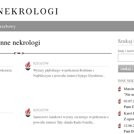
grzebowy
Inne nekrologi
Szukaj
Imię i naz
RZESZÓW
ółczucia
Wyrazy głębokiego współczucia Rodzinie i
Najbliższym z powodu śmierci byłego Dyrektora...
INNE NE
Marcin
"Nie u
03.07
Panu D
RZESZÓW
Karol 
Januszowi Janikowi wyrazy szczerego współczucia z
Z ogro
powodu śmierci Taty składa Rada Osiedla...
12.06
Pani D