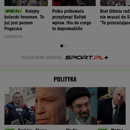
Kolejny
Polka próbowała
Brat Grbicia ra
kolarski fenomen. To
przepłynąć Bałtyk
nie wracać do S
już jest poziom
wpław. Oto do czego
"To przerażając
Pogacara
to doprowadziło
SUBSKRYPCJA
WIĘCEJ NIŻ WYNIK. SUBSKRYBUJ
POLITYKA