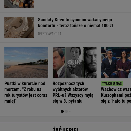
Sandały Keen to synonim wakacyjnego
komfortu - teraz tańsze o niemal 100 zł
OFERTY AVANTI24
Pustki w kurorcie nad
Rozpoznasz tych
morzem. "Z roku na
wybitnych aktorów
Wachowicz wraz
rok turystów jest coraz
PRL-u? Wszyscy mylą
Kurzopkami po
mniej"
się w 8. pytaniu
się z "halo tu po
Mówi o zaskocz
ŻYĆ LEPIEJ