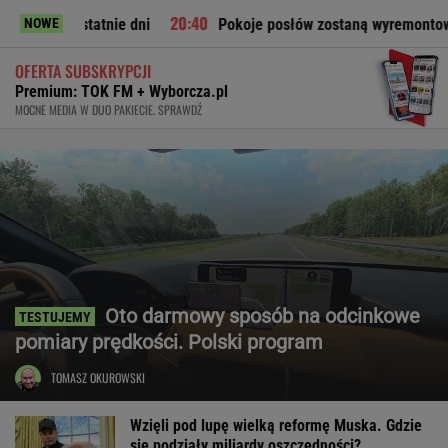
e dni
Pokoje posłów zostaną wyremontowane". Architektka:
NOWE
OFERTA SUBSKRYPCJI
Premium: TOK FM + Wyborcza.pl
MOCNE MEDIA W DUO PAKIECIE. SPRAWDŹ
Oto darmowy sposób na odcinkowe
pomiary prędkości. Polski program
TOMASZ OKUROWSKI
Wzięli pod lupę wielką reformę Muska. Gdzie
się podziały miliardy oszczędności?