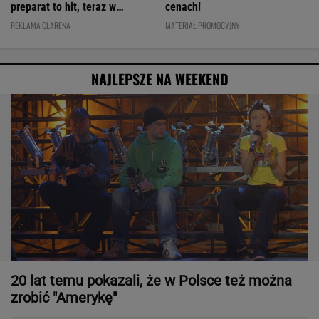
preparat to hit, teraz w
cenach!
świetnej cenie
REKLAMA CLARENA
MATERIAŁ PROMOCYJNY
NAJLEPSZE NA WEEKEND
20 lat temu pokazali, że w Polsce też można
zrobić "Amerykę"