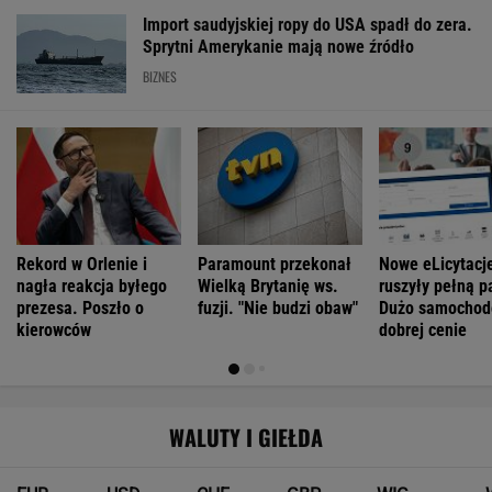
Import saudyjskiej ropy do USA spadł do zera.
Sprytni Amerykanie mają nowe źródło
BIZNES
Rekord w Orlenie i
Paramount przekonał
Nowe eLicytacj
nagła reakcja byłego
Wielką Brytanię ws.
ruszyły pełną p
prezesa. Poszło o
fuzji. "Nie budzi obaw"
Dużo samochod
kierowców
dobrej cenie
WALUTY I GIEŁDA