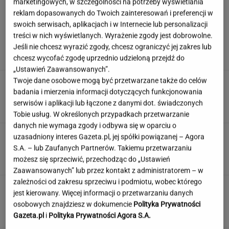
marketingowych, w szczególności na potrzeby wyświetlania
reklam dopasowanych do Twoich zainteresowań i preferencji w
swoich serwisach, aplikacjach i w Internecie lub personalizacji
Takiej wpadki nikt się nie spodziewał. Stacja
treści w nich wyświetlanych. Wyrażenie zgody jest dobrowolne.
od razu się wytłumaczyła
Jeśli nie chcesz wyrazić zgody, chcesz ograniczyć jej zakres lub
chcesz wycofać zgodę uprzednio udzieloną przejdź do
„Ustawień Zaawansowanych”.
Twoje dane osobowe mogą być przetwarzane także do celów
"Pionowe miasto" będzie mieć 140 metrów.
badania i mierzenia informacji dotyczących funkcjonowania
Jego wnętrze robi wrażenie
serwisów i aplikacji lub łączone z danymi dot. świadczonych
Tobie usług. W określonych przypadkach przetwarzanie
danych nie wymaga zgody i odbywa się w oparciu o
Quiz wiedzy ogólnej, który zmusi cię do
uzasadniony interes Gazeta.pl, jej spółki powiązanej – Agora
myślenia. Dasz się zagiąć?
S.A. – lub Zaufanych Partnerów. Takiemu przetwarzaniu
możesz się sprzeciwić, przechodząc do „Ustawień
Zaawansowanych” lub przez kontakt z administratorem – w
zależności od zakresu sprzeciwu i podmiotu, wobec którego
To nie droga na skróty. Matka pokazuje, jak
jest kierowany. Więcej informacji o przetwarzaniu danych
naprawdę wygląda edukacja domowa
osobowych znajdziesz w dokumencie
Polityka Prywatności
MATERIAŁ PROMOCYJNY
Gazeta.pl
i
Polityka Prywatności Agora S.A.