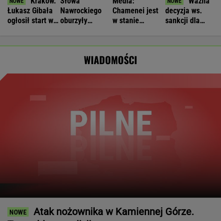
Kraków.
Słowa
Media:
Ważna
Łukasz Gibała
Nawrockiego
Chamenei jest
decyzja ws.
ogłosił start w
oburzyły
w stanie
sankcji dla
wyborach na
Zacharową.
krytycznym.
Rosji.
prezydenta
"Kliniczna
Tajne spotkanie
Amerykański
miasta
rusofobia"
w Teheranie
Senat
WIADOMOŚCI
zagłosował
Atak nożownika w Kamiennej Górze.