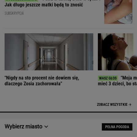
Jak długo jeszcze matki będą to znosić
SUBSKRYPCJA
"Nigdy na sto procent nie dowiem się,
"Moja ma
dlaczego Zosia zachorowała"
mieć 3 dzieci, bo st
ZOBACZ WSZYSTKIE
Wybierz miasto
PEŁNA POGODA