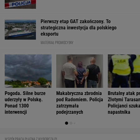
Pierwszy etap GAT zakończony. To
strategiczna inwestycja dla polskiego
eksportu
MATERIAŁ PROMOCYJNY
Pogoda. Silne burze
Makabryczna zbrodnia
Brutalny atak p
uderzyły w Polskę.
pod Radomiem. Policja
Złotymi Tarasa
Ponad 1300
zatrzymała
Policjanci szuk
interwencji
podejrzanych
napastnika
WSPÓŁPRACA PŁATNA Z WYBORCZA.PL