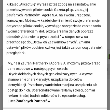
Klikając „Akceptuję” wyrażasz też zgodę na zainstalowanie i
Partnerka Litewki po jego
przechowywanie plików cookie Gazeta.pl sp. z o.o., jej
śmierci: Niektórzy zlecieli się jak sępy
Zaufanych Partnerów i Agora S.A. na Twoim urządzeniu
SUBSKRYPCJA
końcowym. Możesz w każdej chwili zmienić swoje preferencje
dotyczące plików cookie, wywołując narzędzie do zarządzania
Najniższe poparcie dla PiS w sondażu od lat.
twoimi preferencjami dot. przetwarzania danych poprzez
Doda i jej były mąż oskarżeni
odnośnik „Ustawienia prywatności ” w stopce serwisu i
przechodząc do „Ustawień Zaawansowanych”. Zmiana
ustawień plików cookie możliwa jest także za pomocą ustawień
przeglądarki.
JAKUB
DANIEL
MICHAŁ
KACPER
Autorzy:
BALCERSKI
MAIKOWSKI
KIEDROWSKI
KOLIBABSKI
My, nasi Zaufani Partnerzy i Agora S.A. możemy przetwarzać
PROBLEMY POLSKICH SIATKARZY
ZNAK Z '30'
WISŁAWA SZYMBORSKA
dane osobowe w następujących celach:
Użycie dokładnych danych geolokalizacyjnych. Aktywne
skanowanie charakterystyki urządzenia do celów
LETNIE OKAZJE
identyfikacji. Przechowywanie informacji na urządzeniu lub
dostęp do nich. Spersonalizowane reklamy i treści, pomiar
reklam i treści, badnie odbiorców i ulepszanie usług.
Lista Zaufanych Partnerów