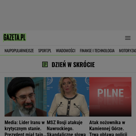
NAJPOPULARNIEJSZE
SPORT.PL
WIADOMOŚCI
FINANSE I TECHNOLOGIA
MOTORYZA
DZIEŃ W SKRÓCIE
Media: Lider Iranu w
MSZ Rosji atakuje
Atak nożownika w
krytycznym stanie.
Nawrockiego.
Kamiennej Górze.
Prezydent miał tajne
Skandaliczne słowa
Trwa obława policji