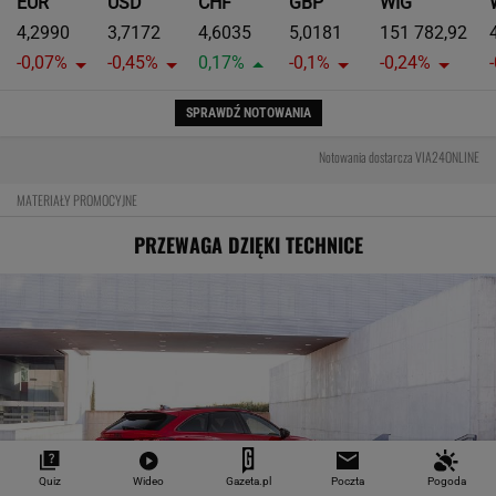
EUR
USD
CHF
GBP
WIG
4,2990
3,7172
4,6035
5,0181
151 782,92
-0,07%
-0,45%
0,17%
-0,1%
-0,24%
SPRAWDŹ NOTOWANIA
Notowania dostarcza VIA24ONLINE
MATERIAŁY PROMOCYJNE
PRZEWAGA DZIĘKI TECHNICE
Quiz
Wideo
Gazeta.pl
Poczta
Pogoda