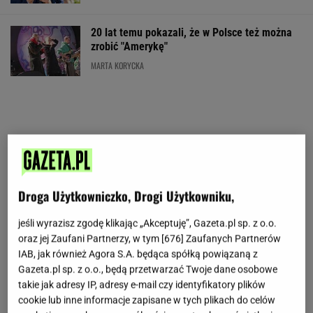
20 lat temu pokazali, że w Polsce też można
zrobić "Amerykę"
MARTA KORYCKA
Droga Użytkowniczko, Drogi Użytkowniku,
jeśli wyrazisz zgodę klikając „Akceptuję”, Gazeta.pl sp. z o.o.
oraz jej Zaufani Partnerzy, w tym [
676
] Zaufanych Partnerów
IAB, jak również Agora S.A. będąca spółką powiązaną z
Gazeta.pl sp. z o.o., będą przetwarzać Twoje dane osobowe
takie jak adresy IP, adresy e-mail czy identyfikatory plików
cookie lub inne informacje zapisane w tych plikach do celów