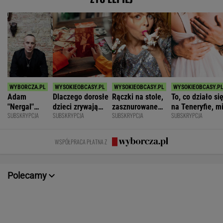
Adam
Dlaczego dorosłe
Rączki na stole,
To, co działo si
"Nergal"
dzieci zrywają
zasznurowane
na Teneryfie, m
SUBSKRYPCJA
SUBSKRYPCJA
SUBSKRYPCJA
SUBSKRYPCJA
Darski: Ja
kontakt z
usta. Byłam
się należało. Ni
wybieram
rodzicami?
wychowana w
myślałam, że to
terapię, a
dużej dyscyplinie
złe
WSPÓŁPRACA PŁATNA Z
większość
facetów
alkohol
Polecamy