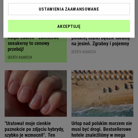
USTAWIENIA ZAAWANSOWANE
AKCEPTUJĘ
Czyszczenie magazynów
Ten karmelowy kuferek od
Ralph Lauren - zamszowe
polskiej marki będzie idealny
sneakersy to cenowy
na jesień. Zgrabny i pojemny
przebój!
OFERTY AVANTI24
OFERTY AVANTI24
"Uratował moje cienkie
Urlop nad polskim morzem nie
paznokcie po zdjęciu hybrydy,
musi być drogi. Bestsellerowe
szybko je wzmocnił". Ten
hotele znaleźliśmy w mega