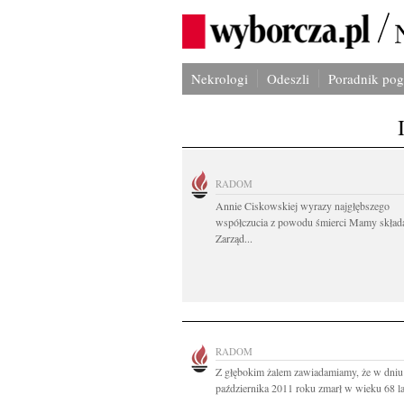
Nekrologi
Odeszli
Poradnik po
RADOM
Annie Ciskowskiej wyrazy najgłębszego
współczucia z powodu śmierci Mamy skład
Zarząd...
RADOM
Z głębokim żalem zawiadamiamy, że w dniu
października 2011 roku zmarł w wieku 68 lat