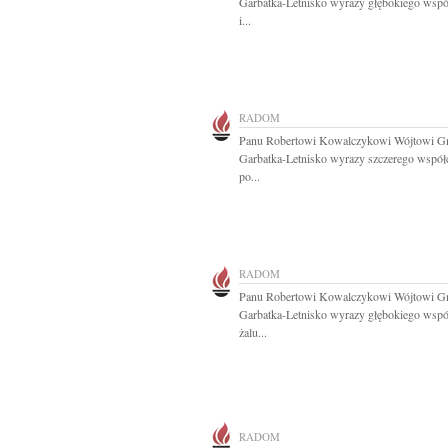
Garbatka-Letnisko wyrazy głębokiego wspó
i...
RADOM
Panu Robertowi Kowalczykowi Wójtowi G
Garbatka-Letnisko wyrazy szczerego współ
po...
RADOM
Panu Robertowi Kowalczykowi Wójtowi G
Garbatka-Letnisko wyrazy głębokiego współ
żalu...
RADOM