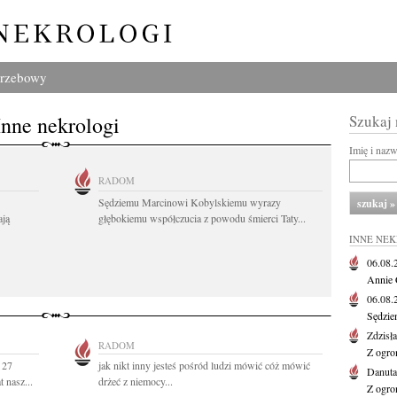
grzebowy
Inne nekrologi
Szukaj
Imię i naz
RADOM
Sędziemu Marcinowi Kobylskiemu wyrazy
ają
głębokiemu współczucia z powodu śmierci Taty...
INNE NE
06.08
Annie 
06.08
Sędzie
Zdzisł
RADOM
Z ogro
 27
jak nikt inny jesteś pośród ludzi mówić cóż mówić
Danut
 nasz...
drżeć z niemocy...
Z ogro