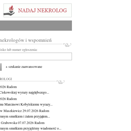
 nekrologów i wspomnień
wisko lub numer ogłoszenia:
+ szukanie zaawansowane
KROLOGI
.2026
Radom
Ciskowskiej wyrazy najgłębszego...
.2026
Radom
mu Marcinowi Kobylskiemu wyrazy...
aw Maszkiewicz
29.07.2026
Radom
mnym smutkiem i żalem przyjąłem...
a Grabowska
07.07.2026
Radom
mnym smutkiem przyjęliśmy wiadomość o...