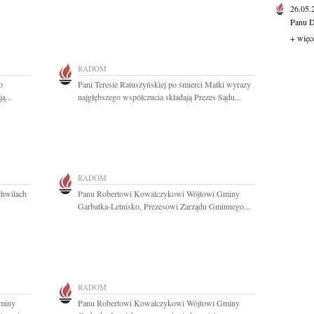
26.05
Panu D
+ więc
RADOM
o
Pani Teresie Ratuszyńskiej po śmierci Matki wyrazy
ą...
najgłębszego współczucia składają Prezes Sądu...
RADOM
chwilach
Panu Robertowi Kowalczykowi Wójtowi Gminy
Garbatka-Letnisko, Prezesowi Zarządu Gminnego...
RADOM
miny
Panu Robertowi Kowalczykowi Wójtowi Gminy