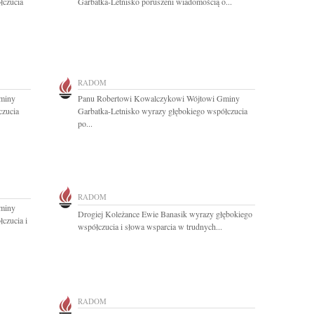
łczucia
Garbatka-Letnisko poruszeni wiadomością o...
RADOM
miny
Panu Robertowi Kowalczykowi Wójtowi Gminy
czucia
Garbatka-Letnisko wyrazy głębokiego współczucia
po...
RADOM
miny
Drogiej Koleżance Ewie Banasik wyrazy głębokiego
czucia i
współczucia i słowa wsparcia w trudnych...
RADOM