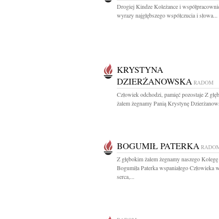
Drogiej Kindze Koleżance i współpracowni
wyrazy najgłębszego współczucia i słowa...
KRYSTYNA
DZIERŻANOWSKA
RADOM
Człowiek odchodzi, pamięć pozostaje Z głę
żalem żegnamy Panią Krystynę Dzierżanows
BOGUMIŁ PATERKA
RADO
Z głębokim żalem żegnamy naszego Kolegę
Bogumiła Paterka wspaniałego Człowieka w
serca,...