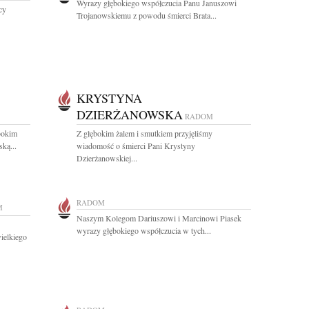
Wyrazy głębokiego współczucia Panu Januszowi
cy
Trojanowskiemu z powodu śmierci Brata...
KRYSTYNA
DZIERŻANOWSKA
RADOM
bokim
Z głębokim żalem i smutkiem przyjęliśmy
ką...
wiadomość o śmierci Pani Krystyny
Dzierżanowskiej...
RADOM
M
Naszym Kolegom Dariuszowi i Marcinowi Piasek
wyrazy głębokiego współczucia w tych...
ielkiego