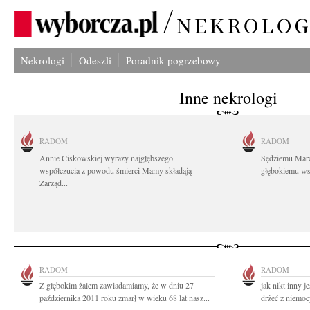
Nekrologi
Odeszli
Poradnik pogrzebowy
Inne nekrologi
RADOM
RADOM
Annie Ciskowskiej wyrazy najgłębszego
Sędziemu Mar
współczucia z powodu śmierci Mamy składają
głębokiemu wsp
Zarząd...
RADOM
RADOM
Z głębokim żalem zawiadamiamy, że w dniu 27
jak nikt inny 
października 2011 roku zmarł w wieku 68 lat nasz...
drżeć z niemocy