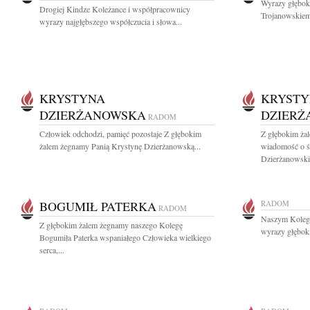
Wyrazy głębok
Drogiej Kindze Koleżance i współpracownicy
Trojanowskiem
wyrazy najgłębszego współczucia i słowa...
KRYSTYNA
KRYST
DZIERŻANOWSKA
DZIER
RADOM
Człowiek odchodzi, pamięć pozostaje Z głębokim
Z głębokim żal
żalem żegnamy Panią Krystynę Dzierżanowską...
wiadomość o ś
Dzierżanowskie
BOGUMIŁ PATERKA
RADOM
RADOM
Naszym Kolego
Z głębokim żalem żegnamy naszego Kolegę
wyrazy głęboki
Bogumiła Paterka wspaniałego Człowieka wielkiego
serca,...