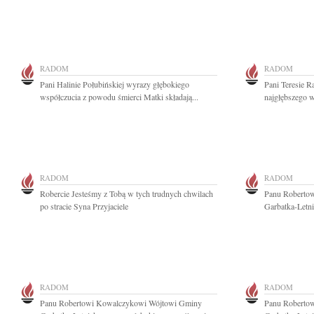
RADOM
RADOM
Pani Halinie Połubińskiej wyrazy głębokiego
Pani Teresie R
współczucia z powodu śmierci Matki składają...
najgłębszego w
RADOM
RADOM
Robercie Jesteśmy z Tobą w tych trudnych chwilach
Panu Roberto
po stracie Syna Przyjaciele
Garbatka-Letn
RADOM
RADOM
Panu Robertowi Kowalczykowi Wójtowi Gminy
Panu Roberto