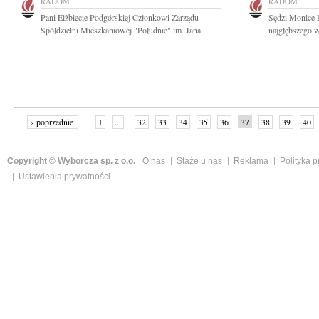
RADOM
RADOM
Pani Elżbiecie Podgórskiej Członkowi Zarządu
Sędzi Monice 
Spółdzielni Mieszkaniowej "Południe" im. Jana...
najgłębszego w
« poprzednie
1
...
32
33
34
35
36
37
38
39
40
»
Copyright © Wyborcza sp. z o.o.
O nas
Staże u nas
Reklama
Polityka 
Ustawienia prywatności