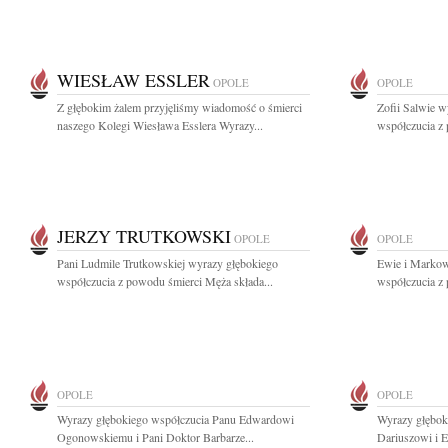
WIESŁAW ESSLER
OPOLE
OPOLE
Z głębokim żalem przyjęliśmy wiadomość o śmierci
Zofii Salwie w
naszego Kolegi Wiesława Esslera Wyrazy...
współczucia z 
JERZY TRUTKOWSKI
OPOLE
OPOLE
Pani Ludmile Trutkowskiej wyrazy głębokiego
Ewie i Markow
współczucia z powodu śmierci Męża składa...
współczucia z 
OPOLE
OPOLE
Wyrazy głębokiego współczucia Panu Edwardowi
Wyrazy głębok
Ogonowskiemu i Pani Doktor Barbarze...
Dariuszowi i E