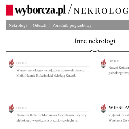
Nekrologi
Odeszli
Poradnik pogrzebowy
Inne nekrologi
OPOLE
OPOLE
Naszej Koleża
Wyrazy głębokiego współczucia z powodu śmierci
głębokiego wsp
Matki Hannie Kolasińskiej składają Zarząd...
WIESŁA
OPOLE
Naszemu Koledze Marcinowi Gorzelakowi wyrazy
Z głębokim ża
głębokiego współczucia oraz słowa otuchy z...
Wiesława Essle