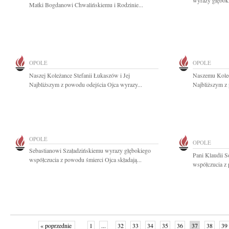
wyrazy głęboki
Matki Bogdanowi Chwalińskiemu i Rodzinie...
OPOLE
OPOLE
Naszej Koleżance Stefanii Łukaszów i Jej
Naszemu Koled
Najbliższym z powodu odejścia Ojca wyrazy...
Najbliższym z 
OPOLE
OPOLE
Sebastianowi Szaładzińskiemu wyrazy głębokiego
Pani Klaudii 
współczucia z powodu śmierci Ojca składają...
współczucia z 
« poprzednie
1
...
32
33
34
35
36
37
38
39