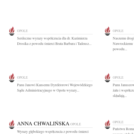
OPOLE
OPOLE
Serdeczne wyrazy współczucia dla dr. Kazimierza
Naszemu drog
Drosika z powodu śmierci Brata Barbara i Tadeusz...
Nawrockiemu w
powodu...
OPOLE
OPOLE
Panu Janowi Kansemu Dyrektorowi Wojewódzkiego
Panu Januszow
Sądu Administracyjnego w Opolu wyrazy...
żalu i współc
składają...
ANNA CHWALIŃSKA
OPOLE
OPOLE
Państwu Roman
Wyrazy głębokiego współczucia z powodu śmierci