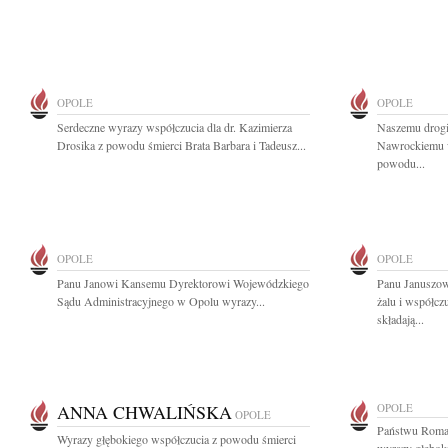
OPOLE
OPOLE
Serdeczne wyrazy współczucia dla dr. Kazimierza
Naszemu drog
Drosika z powodu śmierci Brata Barbara i Tadeusz...
Nawrockiemu w
powodu...
OPOLE
OPOLE
Panu Janowi Kansemu Dyrektorowi Wojewódzkiego
Panu Januszow
Sądu Administracyjnego w Opolu wyrazy...
żalu i współc
składają...
ANNA CHWALIŃSKA
OPOLE
OPOLE
Państwu Roman
Wyrazy głębokiego współczucia z powodu śmierci