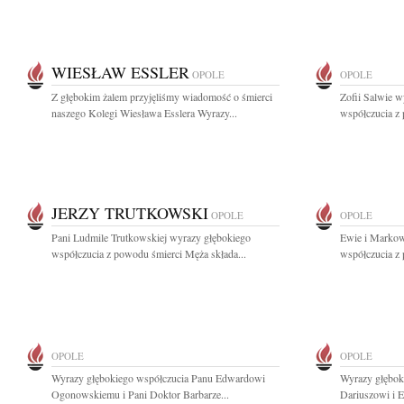
WIESŁAW ESSLER
OPOLE
OPOLE
Z głębokim żalem przyjęliśmy wiadomość o śmierci
Zofii Salwie w
naszego Kolegi Wiesława Esslera Wyrazy...
współczucia z 
JERZY TRUTKOWSKI
OPOLE
OPOLE
Pani Ludmile Trutkowskiej wyrazy głębokiego
Ewie i Markow
współczucia z powodu śmierci Męża składa...
współczucia z 
OPOLE
OPOLE
Wyrazy głębokiego współczucia Panu Edwardowi
Wyrazy głębok
Ogonowskiemu i Pani Doktor Barbarze...
Dariuszowi i E