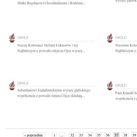
wyrazy głęboki
Matki Bogdanowi Chwalińskiemu i Rodzinie...
OPOLE
OPOLE
Naszej Koleżance Stefanii Łukaszów i Jej
Naszemu Koled
Najbliższym z powodu odejścia Ojca wyrazy...
Najbliższym z 
OPOLE
OPOLE
Sebastianowi Szaładzińskiemu wyrazy głębokiego
Pani Klaudii 
współczucia z powodu śmierci Ojca składają...
współczucia z 
« poprzednie
1
...
32
33
34
35
36
37
38
39