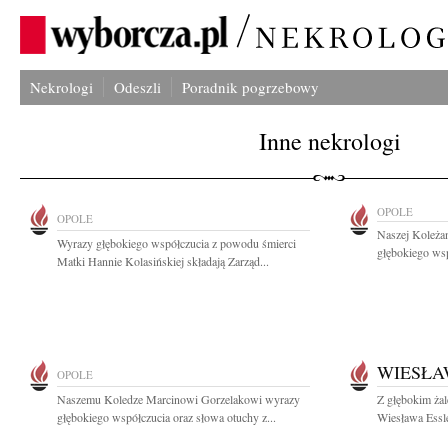
Nekrologi
Odeszli
Poradnik pogrzebowy
Inne nekrologi
OPOLE
OPOLE
Naszej Koleża
Wyrazy głębokiego współczucia z powodu śmierci
głębokiego wsp
Matki Hannie Kolasińskiej składają Zarząd...
WIESŁA
OPOLE
Naszemu Koledze Marcinowi Gorzelakowi wyrazy
Z głębokim ża
głębokiego współczucia oraz słowa otuchy z...
Wiesława Essle