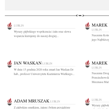
MAREK 
LUBLIN
LUBLIN
Wyrazy głębokiego współczucia i żalu oraz słowa
Naszemu Koled
wsparcia kierujemy do naszej drogiej...
jego Najbliższ
JAN WASKAN
MAREK 
LUBLIN
LUBLIN
W dniu 15 grudnia 2020 roku zmarł Jan Waskan Dr
Naszemu Drog
hab., profesor Uniwersytetu Kazimierza Wielkiego...
Przeciechowsk
Mecenasa Mark
ADAM MRUSZAK
LUBLIN
LUBLIN
Wyrazy głębok
Z głębokim smutkiem, żalem i bólem przyjęliśmy