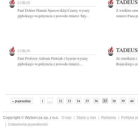
TADEUS
LUBLIN
Pani Doktor Hannie Spasowskiej-Czarny wyrazy
Z wielkim smu
głębokiego współczucia z powodu śmierci Taty...
śmierci Pana pr
TADEUS
LUBLIN
Pani Profesor Aldonie Pietrzak i Synom wyrazy
Ze smutkiem i 
głębokiego współczucia z powodu śmierci...
Bojarskiego c
« poprzednie
1
...
32
33
34
35
36
37
38
39
40
»
Copyright © Wyborcza sp. z o.o.
O nas
Staże u nas
Reklama
Polityka 
Ustawienia prywatności