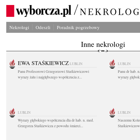
Nekrologi
Odeszli
Poradnik pogrzebowy
Inne nekrologi
EWA STAŚKIEWICZ
LUBLIN
LUBLIN
Panu Profesorowi Grzegorzowi Staśkiewiczowi
Panu dr hab. 
wyrazy żalu i najgłębszego współczucia z...
wyrazy głębok
LUBLIN
LUBLIN
Wyrazy głębokiego współczucia dla dr hab. n. med.
Naszemu Koled
Grzegorza Staśkiewicza z powodu śmierci...
Staśkiewiczowi