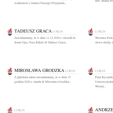
adw. Marka Pr
wiadomość o śmierci Naszego Przyjaciela...
TADEUSZ GRACA
LUBLIN
LUBLIN
Zawiadamiamy, że w dniu 11.12.2020 r. odszedł do
Weronice Pisko
domu Ojca, Nasz Rektor dr Tadeusz Graca...
słowa otuchy z
MIROSŁAWA GRODZKA
LUBLIN
LUBLIN
Z głębokim żalem zawiadamiamy, że w dniu 15
Panu Ryszard
grudnia 2020 r. zmarła dr Mirosława Grodzka...
Uniwersyteckie
Wyrazy...
ANDRZE
LUBLIN