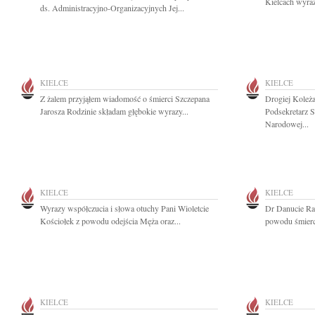
Kielcach wyraz
ds. Administracyjno-Organizacyjnych Jej...
KIELCE
KIELCE
Z żalem przyjąłem wiadomość o śmierci Szczepana
Drogiej Koleż
Jarosza Rodzinie składam głębokie wyrazy...
Podsekretarz 
Narodowej...
KIELCE
KIELCE
Wyrazy współczucia i słowa otuchy Pani Wioletcie
Dr Danucie Ra
Kościołek z powodu odejścia Męża oraz...
powodu śmierc
KIELCE
KIELCE