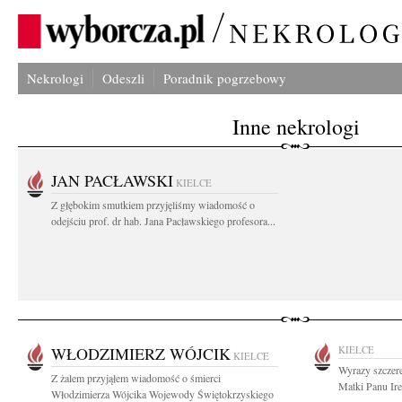
Nekrologi
Odeszli
Poradnik pogrzebowy
Inne nekrologi
JAN PACŁAWSKI
KIELCE
Z głębokim smutkiem przyjęliśmy wiadomość o
odejściu prof. dr hab. Jana Pacławskiego profesora...
WŁODZIMIERZ WÓJCIK
KIELCE
KIELCE
Wyrazy szczer
Z żalem przyjąłem wiadomość o śmierci
Matki Panu Ire
Włodzimierza Wójcika Wojewody Świętokrzyskiego