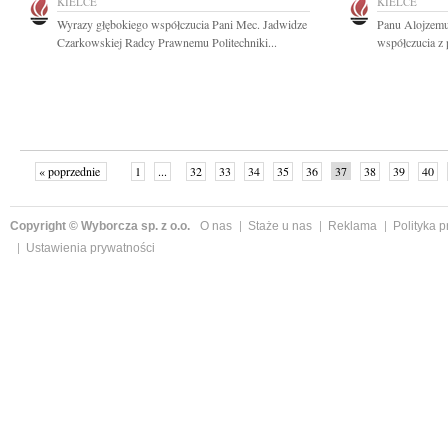
KIELCE
KIELCE
Wyrazy głębokiego współczucia Pani Mec. Jadwidze
Panu Alojzemu
Czarkowskiej Radcy Prawnemu Politechniki...
współczucia z 
« poprzednie
1
...
32
33
34
35
36
37
38
39
40
»
Copyright © Wyborcza sp. z o.o.
O nas
Staże u nas
Reklama
Polityka 
Ustawienia prywatności