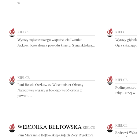
w...
KIELCE
KIELCE
Wyrazy najszczerszego współczucia Iwonie i
Wyrazy głębok
Jackowi Kowalom z powodu śmierci Syna składają...
Ojca składają
KIELCE
KIELCE
Pani Beacie Oczkowicz Wiceminister Obrony
Podinspektoro
Narodowej wyrazy g bokiego wspó czucia z
Izby Celnej w 
powodu...
WERONIKA BEŁTOWSKA
KIELCE
KIELCE
Piotrowi Walc
Pani Marzannie Bełtowskiej-Gołuch Z-cy Dyrektora