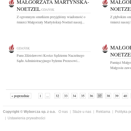
MAŁGORZATA MARTYŃSKA-
MAŁGOR
NOETZEL
NOETZE
GDAŃSK
Z ogromnym smutkiem przyjęliśmy wiadomość o
Z głębokim sm
śmierci Małgorzaty Martyńskiej-Noetzel naszej...
śmierci naszej
MAŁGOR
GDAŃSK
NOETZE
Panu Zdzisławowi Kostce Sędziemu Naczelnego
Sądu Administracyjnego byłemu Prezesowi...
Pamięci Małgo
Małgosiu zawsz
« poprzednie
1
...
32
33
34
35
36
37
38
39
40
»
Copyright © Wyborcza sp. z o.o.
O nas
Staże u nas
Reklama
Polityka 
Ustawienia prywatności