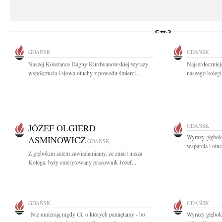
GDAŃSK
GDAŃSK
Naszej Koleżance Dagny Kurdwanowskiej wyrazy
Najserdeczniej
współczucia i słowa otuchy z powodu śmierci...
naszego kolegi
JÓZEF OLGIERD
GDAŃSK
Wyrazy głęboki
ASMINOWICZ
GDAŃSK
wsparcia i otuc
Z głębokim żalem zawiadamiamy, że zmarł nasza
Kolega, były emerytowany pracownik Józef...
GDAŃSK
GDAŃSK
"Nie umierają nigdy Ci, o których pamiętamy - bo
Wyrazy głęboki