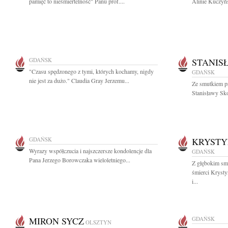
pamięć to nieśmiertelność" Panu prof....
Alinie Kuczyńs
GDAŃSK
STANIS
"Czasu spędzonego z tymi, których kochamy, nigdy
GDAŃSK
nie jest za dużo." Claudia Gray Jerzemu...
Ze smutkiem p
Stanisławy Sko
GDAŃSK
KRYSTY
Wyrazy współczucia i najszczersze kondolencje dla
GDAŃSK
Pana Jerzego Borowczaka wieloletniego...
Z głębokim sm
śmierci Kryst
i...
MIRON SYCZ
GDAŃSK
OLSZTYN