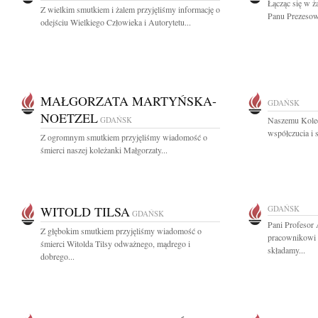
Łącząc się w ż
Z wielkim smutkiem i żalem przyjęliśmy informację o
Panu Prezesow
odejściu Wielkiego Człowieka i Autorytetu...
MAŁGORZATA MARTYŃSKA-
GDAŃSK
NOETZEL
GDAŃSK
Naszemu Kole
współczucia i 
Z ogromnym smutkiem przyjęliśmy wiadomość o
śmierci naszej koleżanki Małgorzaty...
WITOLD TILSA
GDAŃSK
GDAŃSK
Pani Profesor
Z głębokim smutkiem przyjęliśmy wiadomość o
pracownikowi
śmierci Witolda Tilsy odważnego, mądrego i
składamy...
dobrego...