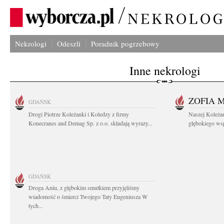
Nekrologi
Odeszli
Poradnik pogrzebowy
Inne nekrologi
ZOFIA 
GDAŃSK
Drogi Piotrze Koleżanki i Koledzy z firmy
Naszej Koleża
Konecranes and Demag Sp. z o.o. składają wyrazy...
głębokiego wspó
GDAŃSK
Droga Aniu, z głębokim smutkiem przyjęliśmy
wiadomość o śmierci Twojego Taty Eugeniusza W
tych...