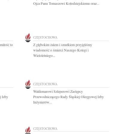
Ojca Panu Tomaszowi Kołodziejskiemu oraz...
CZĘSTOCHOWA
miłość to
Z głębokim żalem i smutkiem przyjęliśmy
wiadomość o śmierci Naszego Kolegi i
Wieloletniego...
CZĘSTOCHOWA
Waldemarowi Szleperowi Zastępcy
j Izby
Przewodniczącego Rady Śląskiej Okręgowej Izby
Inżynierów...
CZĘSTOCHOWA