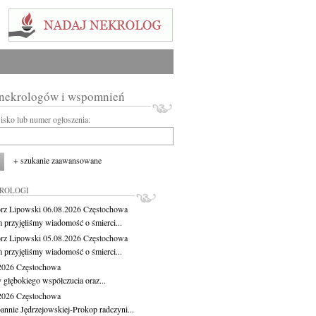
 nekrologów i wspomnień
wisko lub numer ogłoszenia:
+ szukanie zaawansowane
KROLOGI
rz Lipowski
06.08.2026
Częstochowa
m przyjęliśmy wiadomość o śmierci...
rz Lipowski
05.08.2026
Częstochowa
m przyjęliśmy wiadomość o śmierci...
.2026
Częstochowa
 głębokiego współczucia oraz...
.2026
Częstochowa
oannie Jędrzejowskiej-Prokop radczyni...