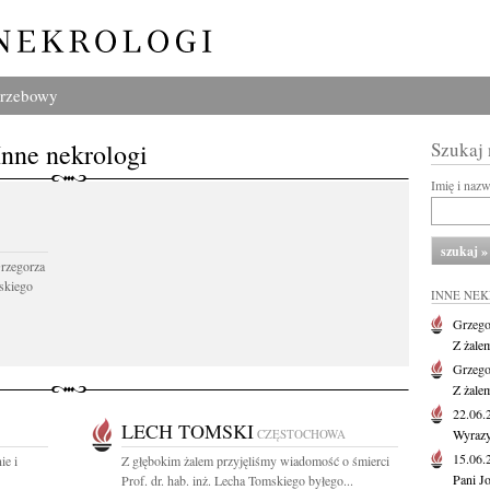
grzebowy
Inne nekrologi
Szukaj
Imię i naz
Grzegorza
skiego
INNE NE
Grzego
Z żale
Grzego
Z żale
22.06
LECH TOMSKI
CZĘSTOCHOWA
Wyrazy
15.06
ie i
Z głębokim żalem przyjęliśmy wiadomość o śmierci
Pani J
Prof. dr. hab. inż. Lecha Tomskiego byłego...