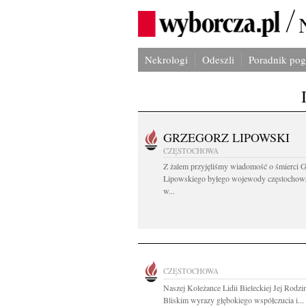
Nekrologi
Odeszli
Poradnik po
GRZEGORZ LIPOWSKI
CZĘSTOCHOWA
Z żalem przyjęliśmy wiadomość o śmierci 
Lipowskiego byłego wojewody częstochow
w...
CZĘSTOCHOWA
Naszej Koleżance Lidii Bieleckiej Jej Rodzin
Bliskim wyrazy głębokiego współczucia i...