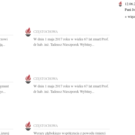
12.06
Pani J
+ więc
CZĘSTOCHOWA
rzowi
W dniu 1 maja 2017 roku w wieku 67 lat zmarł Prof.
ą...
dr hab. inż. Tadeusz Nieszporek Wybitny...
CZĘSTOCHOWA
ygmunt
W dniu 1 maja 2017 roku w wieku 67 lat zmarł Prof.
o...
dr hab. inż. Tadeusz Nieszporek Wybitny...
CZĘSTOCHOWA
izurej
Wyrazy głębokiego współczucia z powodu śmierci