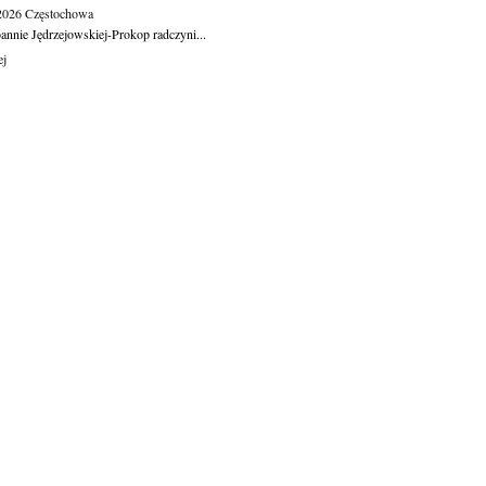
.2026
Częstochowa
oannie Jędrzejowskiej-Prokop radczyni...
ej