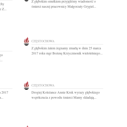
Z głębokim smutkiem przyjęliśmy wiadomość o
chy
śmierci naszej pracownicy Małgorzaty Grygiel...
 Z...
CZĘSTOCHOWA
Z głębokim żalem żegnamy zmarłą w dniu 25 marca
2017 roku mgr Bożenę Krzyczmonik wieloletniego...
go
..
CZĘSTOCHOWA
a 2017
Drogiej Koleżance Annie Kruk wyrazy głębokiego
...
współczucia z powodu śmierci Mamy składają...