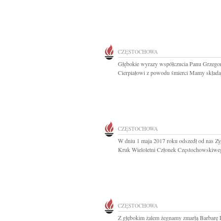
CZĘSTOCHOWA
Głębokie wyrazy współczucia Panu Grzego
Cierpiałowi z powodu śmierci Mamy składaj
CZĘSTOCHOWA
W dniu 1 maja 2017 roku odszedł od nas Z
Kruk Wieloletni Członek Częstochowskiweg
CZĘSTOCHOWA
Z głębokim żalem żegnamy zmarłą Barbarę L