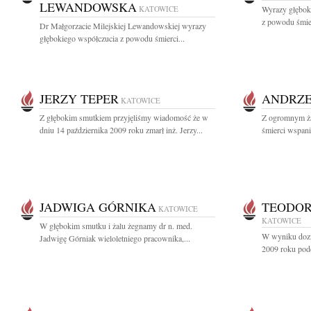
LEWANDOWSKA
KATOWICE
Wyrazy głębok
z powodu śmier
Dr Małgorzacie Milejskiej Lewandowskiej wyrazy
głębokiego współczucia z powodu śmierci...
JERZY TEPER
ANDRZE
KATOWICE
Z głębokim smutkiem przyjęliśmy wiadomość że w
Z ogromnym ża
dniu 14 października 2009 roku zmarł inż. Jerzy...
śmierci wspani
JADWIGA GÓRNIKA
TEODO
KATOWICE
KATOWICE
W głębokim smutku i żalu żegnamy dr n. med.
W wyniku dozn
Jadwigę Górniak wieloletniego pracownika,...
2009 roku pod