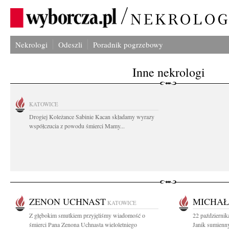
Nekrologi
Odeszli
Poradnik pogrzebowy
Inne nekrologi
KATOWICE
Drogiej Koleżance Sabinie Kacan składamy wyrazy
współczucia z powodu śmierci Mamy...
ZENON UCHNAST
MICHAŁ
KATOWICE
Z głębokim smutkiem przyjęliśmy wiadomość o
22 październik
śmierci Pana Zenona Uchnasta wieloletniego
Janik sumienny 