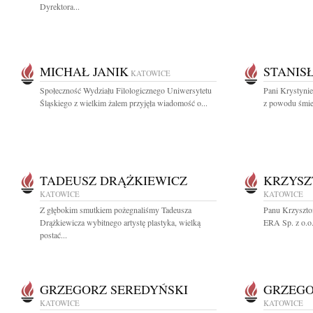
Dyrektora...
MICHAŁ JANIK
STANIS
KATOWICE
Społeczność Wydziału Filologicznego Uniwersytetu
Pani Krystynie
Śląskiego z wielkim żalem przyjęła wiadomość o...
z powodu śmier
TADEUSZ DRĄŻKIEWICZ
KRZYSZ
KATOWICE
KATOWICE
Z głębokim smutkiem pożegnaliśmy Tadeusza
Panu Krzyszto
Drążkiewicza wybitnego artystę plastyka, wielką
ERA Sp. z o.o.
postać...
GRZEGORZ SEREDYŃSKI
GRZEGO
KATOWICE
KATOWICE