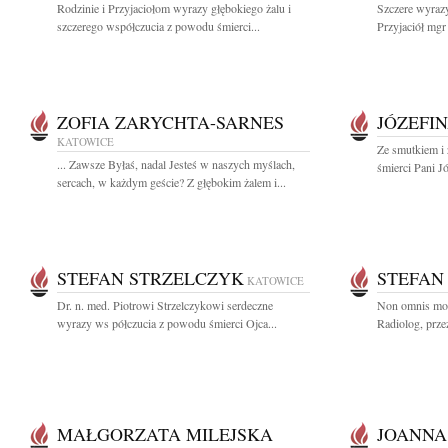
Rodzinie i Przyjaciołom wyrazy głębokiego żalu i
Szczere wyrazy
szczerego współczucia z powodu śmierci...
Przyjaciół mgr
ZOFIA ZARYCHTA-SARNES
JÓZEFI
KATOWICE
Ze smutkiem i
... Zawsze Byłaś, nadal Jesteś w naszych myślach,
śmierci Pani J
sercach, w każdym geście? Z głębokim żalem i...
STEFAN STRZELCZYK
STEFAN
KATOWICE
Dr. n. med. Piotrowi Strzelczykowi serdeczne
Non omnis mor
wyrazy ws półczucia z powodu śmierci Ojca...
Radiolog, przez
MAŁGORZATA MILEJSKA
JOANNA