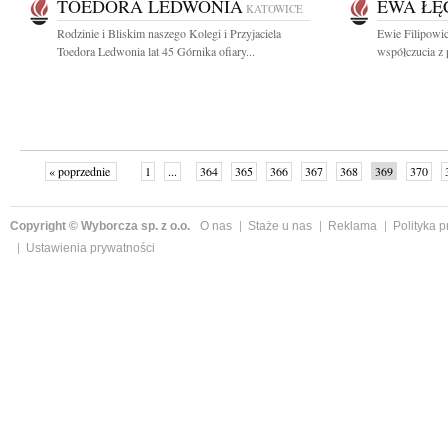
TOEDORA LEDWONIA
EWA ŁĘ
KATOWICE
Rodzinie i Bliskim naszego Kolegi i Przyjaciela
Ewie Filipowic
Toedora Ledwonia lat 45 Górnika ofiary...
współczucia z
« poprzednie
1
...
364
365
366
367
368
369
370
Copyright © Wyborcza sp. z o.o.
O nas
Staże u nas
Reklama
Polityka 
Ustawienia prywatności