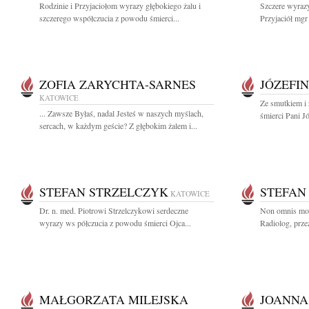
Rodzinie i Przyjaciołom wyrazy głębokiego żalu i
Szczere wyrazy
szczerego współczucia z powodu śmierci...
Przyjaciół mgr
ZOFIA ZARYCHTA-SARNES
JÓZEFI
KATOWICE
Ze smutkiem i
... Zawsze Byłaś, nadal Jesteś w naszych myślach,
śmierci Pani J
sercach, w każdym geście? Z głębokim żalem i...
STEFAN STRZELCZYK
STEFAN
KATOWICE
Dr. n. med. Piotrowi Strzelczykowi serdeczne
Non omnis mor
wyrazy ws półczucia z powodu śmierci Ojca...
Radiolog, przez
MAŁGORZATA MILEJSKA
JOANNA