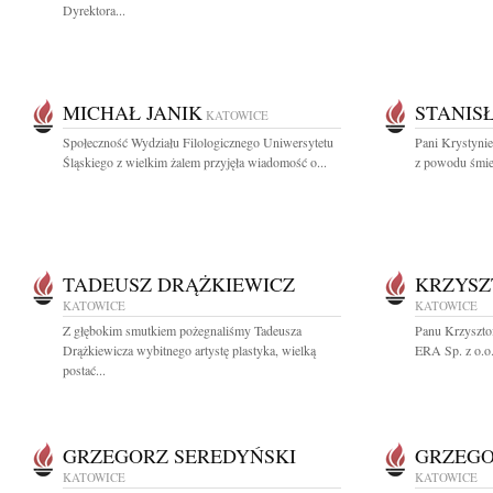
Dyrektora...
MICHAŁ JANIK
STANIS
KATOWICE
Społeczność Wydziału Filologicznego Uniwersytetu
Pani Krystynie
Śląskiego z wielkim żalem przyjęła wiadomość o...
z powodu śmier
TADEUSZ DRĄŻKIEWICZ
KRZYSZ
KATOWICE
KATOWICE
Z głębokim smutkiem pożegnaliśmy Tadeusza
Panu Krzyszto
Drążkiewicza wybitnego artystę plastyka, wielką
ERA Sp. z o.o.
postać...
GRZEGORZ SEREDYŃSKI
GRZEGO
KATOWICE
KATOWICE