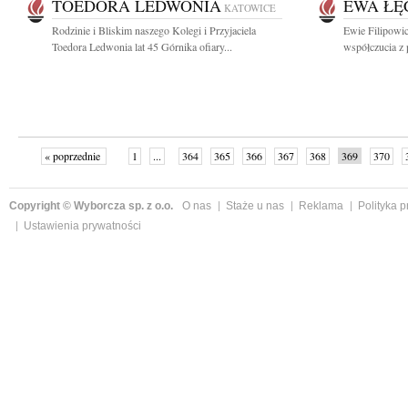
TOEDORA LEDWONIA
EWA ŁĘ
KATOWICE
Rodzinie i Bliskim naszego Kolegi i Przyjaciela
Ewie Filipowic
Toedora Ledwonia lat 45 Górnika ofiary...
współczucia z
« poprzednie
1
...
364
365
366
367
368
369
370
Copyright © Wyborcza sp. z o.o.
O nas
Staże u nas
Reklama
Polityka 
Ustawienia prywatności