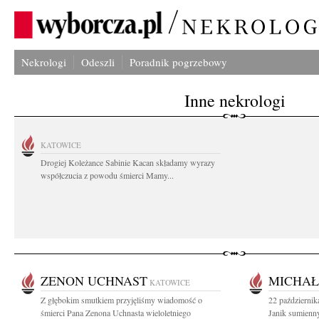
Nekrologi
Odeszli
Poradnik pogrzebowy
Inne nekrologi
KATOWICE
Drogiej Koleżance Sabinie Kacan składamy wyrazy
współczucia z powodu śmierci Mamy...
ZENON UCHNAST
MICHAŁ
KATOWICE
Z głębokim smutkiem przyjęliśmy wiadomość o
22 październik
śmierci Pana Zenona Uchnasta wieloletniego
Janik sumienny 