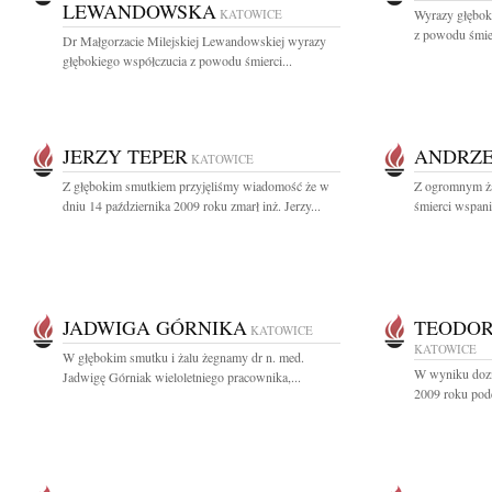
LEWANDOWSKA
KATOWICE
Wyrazy głębok
z powodu śmier
Dr Małgorzacie Milejskiej Lewandowskiej wyrazy
głębokiego współczucia z powodu śmierci...
JERZY TEPER
ANDRZE
KATOWICE
Z głębokim smutkiem przyjęliśmy wiadomość że w
Z ogromnym ża
dniu 14 października 2009 roku zmarł inż. Jerzy...
śmierci wspani
JADWIGA GÓRNIKA
TEODO
KATOWICE
KATOWICE
W głębokim smutku i żalu żegnamy dr n. med.
W wyniku dozn
Jadwigę Górniak wieloletniego pracownika,...
2009 roku pod