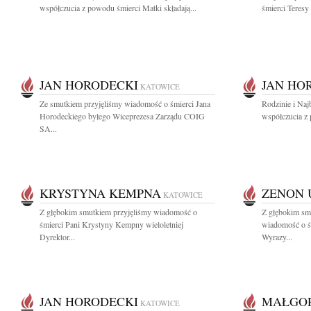
współczucia z powodu śmierci Matki składają...
śmierci Teresy 
JAN HORODECKI
JAN HO
KATOWICE
Ze smutkiem przyjęliśmy wiadomość o śmierci Jana
Rodzinie i Na
Horodeckiego byłego Wiceprezesa Zarządu COIG
współczucia z 
SA...
KRYSTYNA KEMPNA
ZENON 
KATOWICE
Z głębokim smutkiem przyjęliśmy wiadomość o
Z głębokim smu
śmierci Pani Krystyny Kempny wieloletniej
wiadomość o ś
Dyrektor...
Wyrazy...
JAN HORODECKI
MAŁGOR
KATOWICE