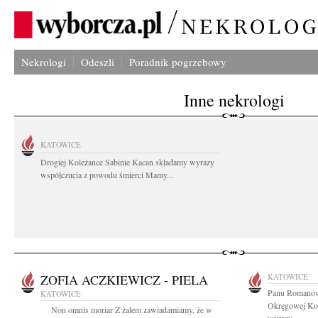
Nekrologi
Odeszli
Poradnik pogrzebowy
Inne nekrologi
KATOWICE
Drogiej Koleżance Sabinie Kacan składamy wyrazy
współczucia z powodu śmierci Mamy...
ZOFIA ACZKIEWICZ - PIELA
KATOWICE
Panu Romanow
KATOWICE
Okręgowej Kom
Non omnis moriar Z żalem zawiadamiamy, że w