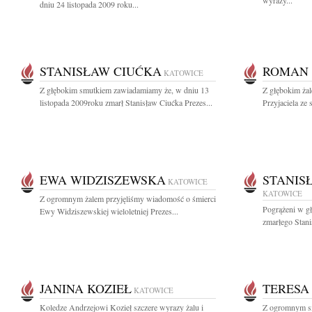
wyrazy...
dniu 24 listopada 2009 roku...
STANISŁAW CIUĆKA
ROMAN 
KATOWICE
Z głębokim smutkiem zawiadamiamy że, w dniu 13
Z głębokim ża
listopada 2009roku zmarł Stanisław Ciućka Prezes...
Przyjaciela ze 
EWA WIDZISZEWSKA
STANIS
KATOWICE
KATOWICE
Z ogromnym żalem przyjęliśmy wiadomość o śmierci
Pogrążeni w g
Ewy Widziszewskiej wieloletniej Prezes...
zmarłego Stani
JANINA KOZIEŁ
TERESA
KATOWICE
Koledze Andrzejowi Kozieł szczere wyrazy żalu i
Z ogromnym s