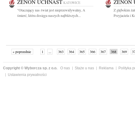
ZENON UCHNAST
ZENON 
KATOWICE
"Otaczający nas świat jest nieprzewidywalny, A
Z głębokim ża
śmierć, która dosięga naszych najbliższych...
Przyjaciela i 
« poprzednie
1
...
363
364
365
366
367
368
369
3
»
Copyright © Wyborcza sp. z o.o.
O nas
Staże u nas
Reklama
Polityka 
Ustawienia prywatności