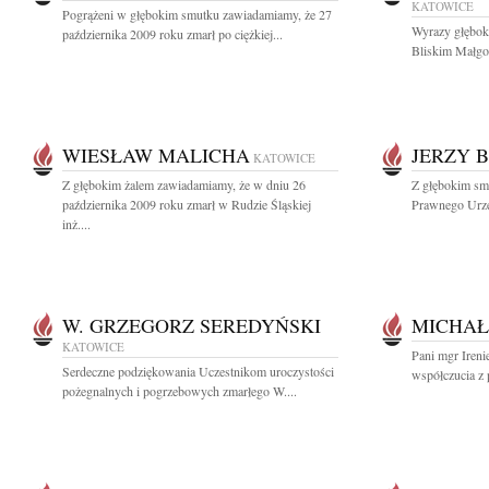
KATOWICE
Pogrążeni w głębokim smutku zawiadamiamy, że 27
Wyrazy głębok
października 2009 roku zmarł po ciężkiej...
Bliskim Małgor
WIESŁAW MALICHA
JERZY 
KATOWICE
Z głębokim żalem zawiadamiamy, że w dniu 26
Z głębokim sm
października 2009 roku zmarł w Rudzie Śląskiej
Prawnego Urzę
inż....
W. GRZEGORZ SEREDYŃSKI
MICHAŁ
KATOWICE
Pani mgr Ireni
Serdeczne podziękowania Uczestnikom uroczystości
współczucia z
pożegnalnych i pogrzebowych zmarłego W....