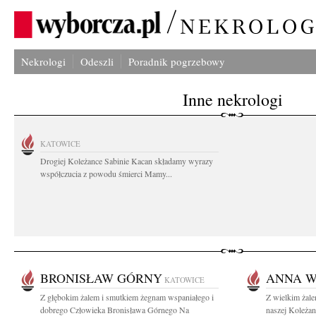
Nekrologi
Odeszli
Poradnik pogrzebowy
Inne nekrologi
KATOWICE
Drogiej Koleżance Sabinie Kacan składamy wyrazy
współczucia z powodu śmierci Mamy...
BRONISŁAW GÓRNY
ANNA W
KATOWICE
Z głębokim żalem i smutkiem żegnam wspaniałego i
Z wielkim żal
dobrego Człowieka Bronisława Górnego Na
naszej Koleżan