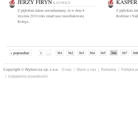
JERZY FIRYN
KASPER
KATOWICE
Z głębokim żalem zawiadamiamy, że w dniu 8
Z głębokim ża
stycznia 2010 roku zmarł nasz nieodżałowany
Rodzinie i Naj
Kolega...
« poprzednie
1
...
361
362
363
364
365
366
367
368
następne »
Copyright © Wyborcza sp. z o.o.
O nas
Staże u nas
Reklama
Polityka 
Ustawienia prywatności