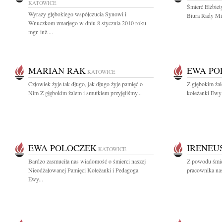
KATOWICE
Śmierć Elżbiet
Wyrazy głębokiego współczucia Synowi i
Biura Rady Mia
Wnuczkom zmarłego w dniu 8 stycznia 2010 roku
mgr. inż....
MARIAN RAK
EWA PO
KATOWICE
Człowiek żyje tak długo, jak długo żyje pamięć o
Z głębokim ża
Nim Z głębokim żalem i smutkiem przyjęliśmy...
koleżanki Ewy 
EWA POLOCZEK
IRENEU
KATOWICE
Bardzo zasmuciła nas wiadomość o śmierci naszej
Z powodu śmie
Nieodżałowanej Pamięci Koleżanki i Pedagoga
pracownika nas
Ewy...