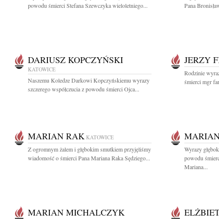
powodu śmierci Stefana Szewczyka wieloletniego...
Pana Bronisław
DARIUSZ KOPCZYŃSKI
JERZY 
KATOWICE
Rodzinie wyra
Naszemu Koledze Darkowi Kopczyńskiemu wyrazy
śmierci mgr far
szczerego współczucia z powodu śmierci Ojca...
MARIAN RAK
MARIAN
KATOWICE
Z ogromnym żalem i głębokim smutkiem przyjęliśmy
Wyrazy głęboki
wiadomość o śmierci Pana Mariana Raka Sędziego...
powodu śmier
Mariana...
MARIAN MICHALCZYK
ELŻBIE