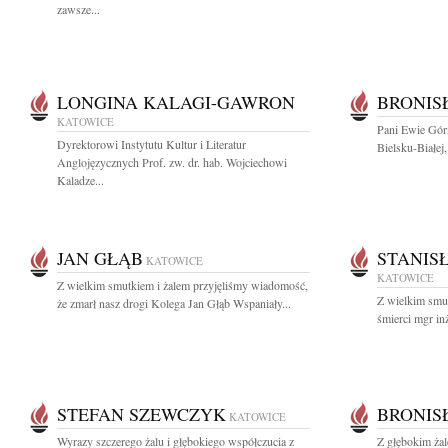
zawsze...
LONGINA KALAGI-GAWRON
BRONIS
KATOWICE
Pani Ewie Gó
Dyrektorowi Instytutu Kultur i Literatur
Bielsku-Białej
Anglojęzycznych Prof. zw. dr. hab. Wojciechowi
Kaladze...
JAN GŁĄB
STANIS
KATOWICE
KATOWICE
Z wielkim smutkiem i żalem przyjęliśmy wiadomość,
Z wielkim smu
że zmarł nasz drogi Kolega Jan Głąb Wspaniały...
śmierci mgr in
STEFAN SZEWCZYK
BRONIS
KATOWICE
Wyrazy szczerego żalu i głębokiego współczucia z
Z głębokim ża