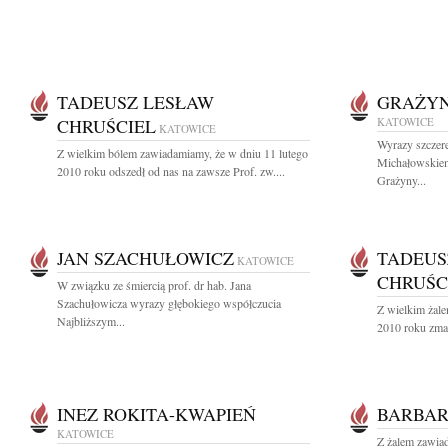
TADEUSZ LESŁAW
GRAŻY
CHRUŚCIEL
KATOWICE
KATOWICE
Wyrazy szczer
Z wielkim bólem zawiadamiamy, że w dniu 11 lutego
Michałowskie
2010 roku odszedł od nas na zawsze Prof. zw....
Grażyny...
JAN SZACHUŁOWICZ
TADEUS
KATOWICE
CHRUŚC
W związku ze śmiercią prof. dr hab. Jana
Szachułowicza wyrazy głębokiego współczucia
Z wielkim żal
Najbliższym...
2010 roku zmarł
INEZ ROKITA-KWAPIEŃ
BARBAR
KATOWICE
Z żalem zawiad