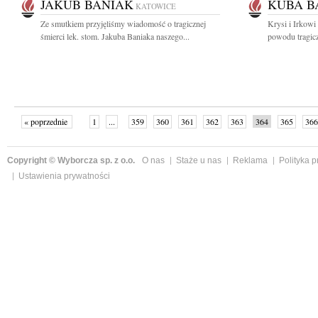
JAKUB BANIAK
KUBA B
KATOWICE
Ze smutkiem przyjęliśmy wiadomość o tragicznej
Krysi i Irkowi
śmierci lek. stom. Jakuba Baniaka naszego...
powodu tragicz
« poprzednie
1
...
359
360
361
362
363
364
365
366
następne »
Copyright © Wyborcza sp. z o.o.
O nas
Staże u nas
Reklama
Polityka 
Ustawienia prywatności