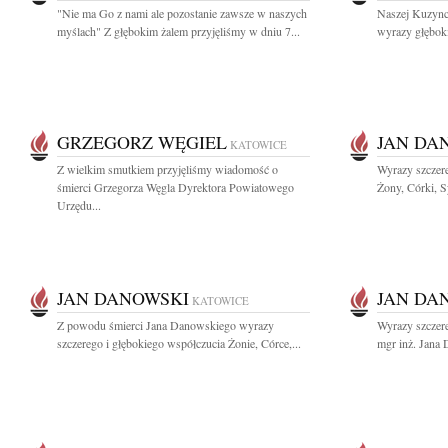
"Nie ma Go z nami ale pozostanie zawsze w naszych
Naszej Kuzynce
myślach" Z głębokim żalem przyjęliśmy w dniu 7...
wyrazy głęboki
GRZEGORZ WĘGIEL
JAN DA
KATOWICE
Z wielkim smutkiem przyjęliśmy wiadomość o
Wyrazy szczere
śmierci Grzegorza Węgla Dyrektora Powiatowego
Żony, Córki, S
Urzędu...
JAN DANOWSKI
JAN DA
KATOWICE
Z powodu śmierci Jana Danowskiego wyrazy
Wyrazy szczer
szczerego i głębokiego współczucia Żonie, Córce,...
mgr inż. Jana 