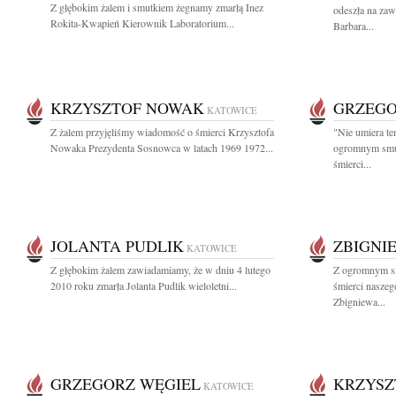
Z głębokim żalem i smutkiem żegnamy zmarłą Inez
odeszła na za
Rokita-Kwapień Kierownik Laboratorium...
Barbara...
KRZYSZTOF NOWAK
GRZEGO
KATOWICE
Z żalem przyjęliśmy wiadomość o śmierci Krzysztofa
"Nie umiera te
Nowaka Prezydenta Sosnowca w latach 1969 1972...
ogromnym smu
śmierci...
JOLANTA PUDLIK
ZBIGNI
KATOWICE
Z głębokim żalem zawiadamiamy, że w dniu 4 lutego
Z ogromnym s
2010 roku zmarła Jolanta Pudlik wieloletni...
śmierci nasze
Zbigniewa...
GRZEGORZ WĘGIEL
KRZYSZ
KATOWICE