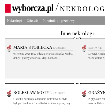
Nekrologi
Odeszli
Poradnik pogrzebowy
Inne nekrologi
MARIA STOBIECKA
KATOWICE
KATOWICE
6 sierpnia 2026 roku odeszła Maria Stobiecka Mądry,
Drogiej Koleż
dobry i piękny człowiek. Maju kochana,...
współczucia z
BOLESŁAW MOTYL
GRAŻY
KATOWICE
Głęboko poruszeni odejściem Bolesława Motyla
Z głębokim ża
byłego Dyrektora Biura Rodzinie Zmarłego wyrazy...
roku w Katowi