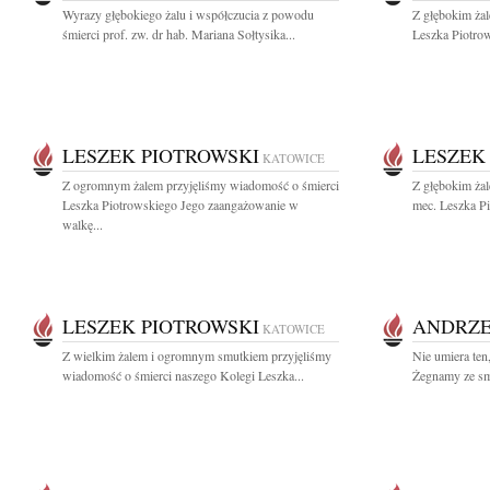
Wyrazy głębokiego żalu i współczucia z powodu
Z głębokim ża
śmierci prof. zw. dr hab. Mariana Sołtysika...
Leszka Piotro
LESZEK PIOTROWSKI
LESZEK
KATOWICE
Z ogromnym żalem przyjęliśmy wiadomość o śmierci
Z głębokim ża
Leszka Piotrowskiego Jego zaangażowanie w
mec. Leszka Pi
walkę...
LESZEK PIOTROWSKI
ANDRZE
KATOWICE
Z wielkim żalem i ogromnym smutkiem przyjęliśmy
Nie umiera ten
wiadomość o śmierci naszego Kolegi Leszka...
Żegnamy ze sm