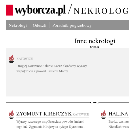
Nekrologi
Odeszli
Poradnik pogrzebowy
Inne nekrologi
KATOWICE
Drogiej Koleżance Sabinie Kacan składamy wyrazy
współczucia z powodu śmierci Mamy...
ZYGMUNT KIREJCZYK
HALINA
KATOWICE
Wyrazy szczerego współczucia z powodu śmierci
Bardzo zasmusi
mgr. inż. Zygmunta Kirejczyka byłego Dyrektora...
Nieodżałowanej