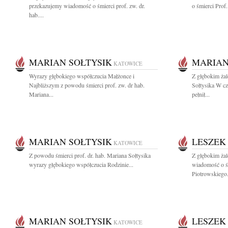
przekazujemy wiadomość o śmierci prof. zw. dr.
o śmierci Prof.
hab....
MARIAN SOŁTYSIK
MARIAN
KATOWICE
Wyrazy głębokiego współczucia Małżonce i
Z głębokim ża
Najbliższym z powodu śmierci prof. zw. dr hab.
Sołtysika W cz
Mariana...
pełnił...
MARIAN SOŁTYSIK
LESZEK
KATOWICE
Z powodu śmierci prof. dr. hab. Mariana Sołtysika
Z głębokim żal
wyrazy głębokiego współczucia Rodzinie...
wiadomość o ś
Piotrowskiego.
MARIAN SOŁTYSIK
LESZEK
KATOWICE