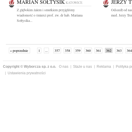
MARIAN SOŁTYSIK
JERZY 
KATOWICE
Z głębokim żalem i smutkiem przyjęliśmy
Odszedł od nas
wiadomość o śmierci prof. zw. dr hab. Mariana
med. Jerzy Tre
Sołtysika...
« poprzednie
1
...
357
358
359
360
361
362
363
364
następne »
Copyright © Wyborcza sp. z o.o.
O nas
Staże u nas
Reklama
Polityka 
Ustawienia prywatności