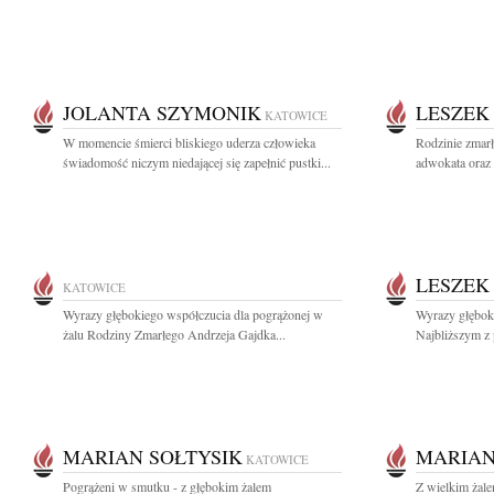
JOLANTA SZYMONIK
LESZEK
KATOWICE
W momencie śmierci bliskiego uderza człowieka
Rodzinie zmar
świadomość niczym niedającej się zapełnić pustki...
adwokata oraz 
LESZEK
KATOWICE
Wyrazy głębokiego współczucia dla pogrążonej w
Wyrazy głębok
żalu Rodziny Zmarłego Andrzeja Gajdka...
Najbliższym z
MARIAN SOŁTYSIK
MARIAN
KATOWICE
Pogrążeni w smutku - z głębokim żalem
Z wielkim żal