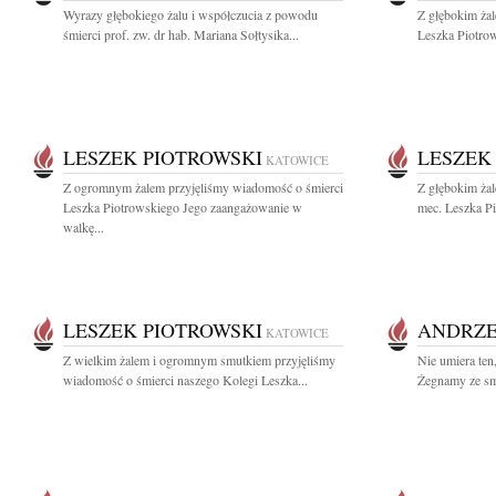
Wyrazy głębokiego żalu i współczucia z powodu
Z głębokim ża
śmierci prof. zw. dr hab. Mariana Sołtysika...
Leszka Piotro
LESZEK PIOTROWSKI
LESZEK
KATOWICE
Z ogromnym żalem przyjęliśmy wiadomość o śmierci
Z głębokim ża
Leszka Piotrowskiego Jego zaangażowanie w
mec. Leszka Pi
walkę...
LESZEK PIOTROWSKI
ANDRZE
KATOWICE
Z wielkim żalem i ogromnym smutkiem przyjęliśmy
Nie umiera ten
wiadomość o śmierci naszego Kolegi Leszka...
Żegnamy ze sm