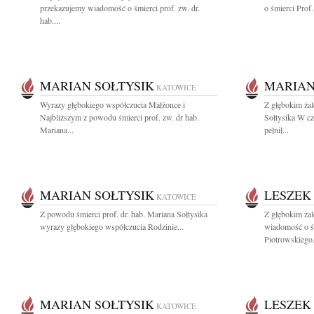
przekazujemy wiadomość o śmierci prof. zw. dr.
o śmierci Prof.
hab....
MARIAN SOŁTYSIK
MARIAN
KATOWICE
Wyrazy głębokiego współczucia Małżonce i
Z głębokim ża
Najbliższym z powodu śmierci prof. zw. dr hab.
Sołtysika W cz
Mariana...
pełnił...
MARIAN SOŁTYSIK
LESZEK
KATOWICE
Z powodu śmierci prof. dr. hab. Mariana Sołtysika
Z głębokim żal
wyrazy głębokiego współczucia Rodzinie...
wiadomość o ś
Piotrowskiego.
MARIAN SOŁTYSIK
LESZEK
KATOWICE