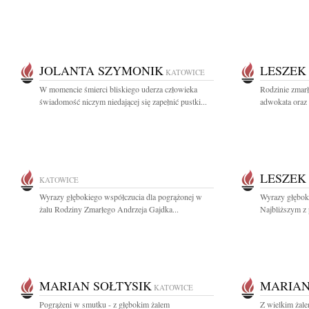
JOLANTA SZYMONIK
LESZEK
KATOWICE
W momencie śmierci bliskiego uderza człowieka
Rodzinie zmar
świadomość niczym niedającej się zapełnić pustki...
adwokata oraz 
LESZEK
KATOWICE
Wyrazy głębokiego współczucia dla pogrążonej w
Wyrazy głębok
żalu Rodziny Zmarłego Andrzeja Gajdka...
Najbliższym z
MARIAN SOŁTYSIK
MARIAN
KATOWICE
Pogrążeni w smutku - z głębokim żalem
Z wielkim żal