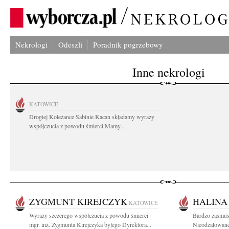
Nekrologi
Odeszli
Poradnik pogrzebowy
Inne nekrologi
KATOWICE
Drogiej Koleżance Sabinie Kacan składamy wyrazy
współczucia z powodu śmierci Mamy...
ZYGMUNT KIREJCZYK
HALINA
KATOWICE
Wyrazy szczerego współczucia z powodu śmierci
Bardzo zasmusi
mgr. inż. Zygmunta Kirejczyka byłego Dyrektora...
Nieodżałowanej