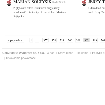
MARIAN SOŁTYSIK
JERZY 
KATOWICE
Z głębokim żalem i smutkiem przyjęliśmy
Odszedł od nas
wiadomość o śmierci prof. zw. dr hab. Mariana
med. Jerzy Tre
Sołtysika...
« poprzednie
1
...
357
358
359
360
361
362
363
364
następne »
Copyright © Wyborcza sp. z o.o.
O nas
Staże u nas
Reklama
Polityka 
Ustawienia prywatności