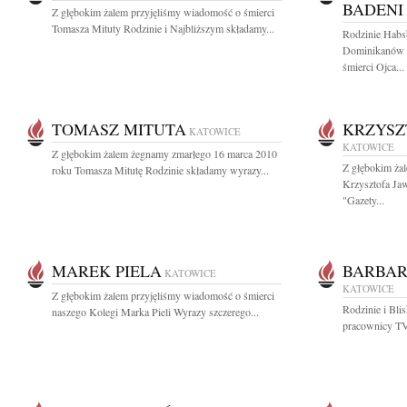
BADENI
Z głębokim żalem przyjęliśmy wiadomość o śmierci
Tomasza Mituty Rodzinie i Najbliższym składamy...
Rodzinie Hab
Dominikanów 
śmierci Ojca...
TOMASZ MITUTA
KRZYSZ
KATOWICE
KATOWICE
Z głębokim żalem żegnamy zmarłego 16 marca 2010
Z głębokim ża
roku Tomasza Mitutę Rodzinie składamy wyrazy...
Krzysztofa Jaw
"Gazety...
MAREK PIELA
BARBAR
KATOWICE
KATOWICE
Z głębokim żalem przyjęliśmy wiadomość o śmierci
Rodzinie i Bli
naszego Kolegi Marka Pieli Wyrazy szczerego...
pracownicy TV