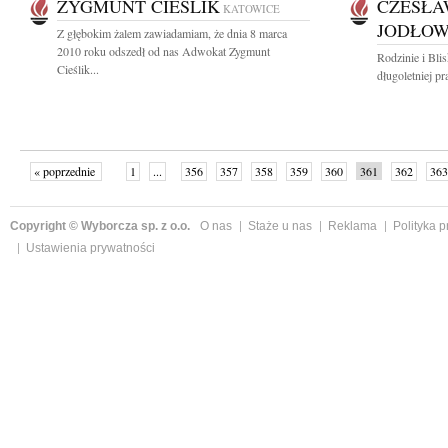
ZYGMUNT CIEŚLIK
CZESŁA
KATOWICE
JODŁO
Z głębokim żalem zawiadamiam, że dnia 8 marca
2010 roku odszedł od nas Adwokat Zygmunt
Rodzinie i Bli
Cieślik...
długoletniej p
« poprzednie
1
...
356
357
358
359
360
361
362
363
następne »
Copyright © Wyborcza sp. z o.o.
O nas
Staże u nas
Reklama
Polityka 
Ustawienia prywatności