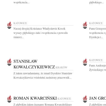
współczucia...
głębokiego...
KATOWICE
KATOWICE
Naszej drogiej Koleżance Władysławie Kosok
Panu Grzegorz
wyrazy głębokiego żalu i współczucia z powodu
współczucia z 
śmierci...
Dyrekcja i...
STANISŁAW
KATOWICE
Panu Andrzejo
KOWALCZYKIEWICZ
KRAKÓW
Żywieckiego wy
Z żalem zawiadamiamy, że zmarł Dyrektor Stanisław
Kowalczykiewicz wieloletni zasłużony pracownik...
ROMAN KWARCIŃSKI
JAN GR
KATOWICE
Z głębokim żalem żegnamy Romana Kwarcińskiego
Z głębokim smu