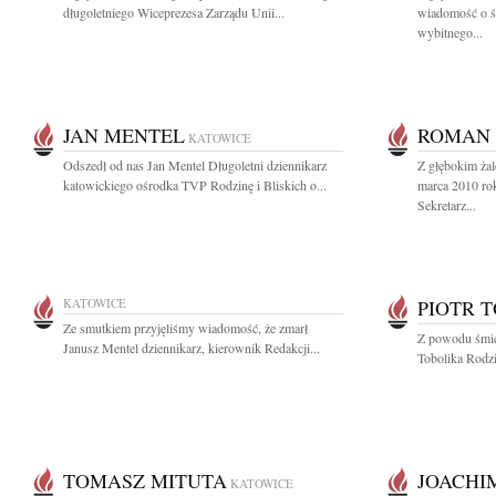
długoletniego Wiceprezesa Zarządu Unii...
wiadomość o ś
wybitnego...
JAN MENTEL
ROMAN 
KATOWICE
Odszedł od nas Jan Mentel Długoletni dziennikarz
Z głębokim ża
katowickiego ośrodka TVP Rodzinę i Bliskich o...
marca 2010 ro
Sekretarz...
KATOWICE
PIOTR 
Ze smutkiem przyjęliśmy wiadomość, że zmarł
Z powodu śmie
Janusz Mentel dziennikarz, kierownik Redakcji...
Tobolika Rodzi
TOMASZ MITUTA
JOACHI
KATOWICE