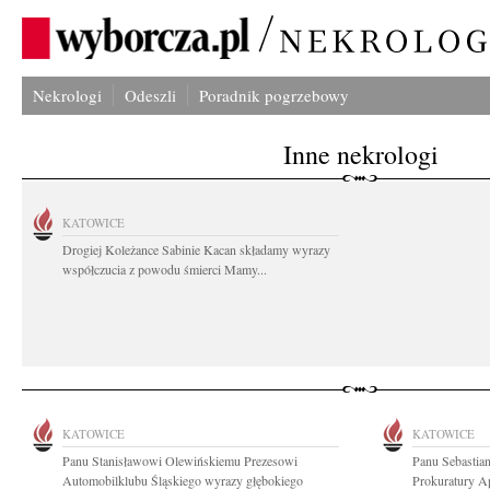
Nekrologi
Odeszli
Poradnik pogrzebowy
Inne nekrologi
KATOWICE
Drogiej Koleżance Sabinie Kacan składamy wyrazy
współczucia z powodu śmierci Mamy...
KATOWICE
KATOWICE
Panu Stanisławowi Olewińskiemu Prezesowi
Panu Sebastia
Automobilklubu Śląskiego wyrazy głębokiego
Prokuratury A