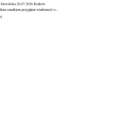
 Słowińska
20.07.2026
Kraków
okim smutkiem przyjąłem wiadomość o...
ej