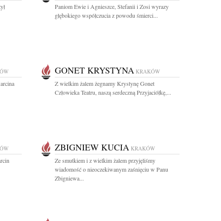
żył
Paniom Ewie i Agnieszce, Stefanii i Zosi wyrazy
głębokiego współczucia z powodu śmierci...
GONET KRYSTYNA
KÓW
KRAKÓW
arcina
Z wielkim żalem żegnamy Krystynę Gonet
Człowieka Teatru, naszą serdeczną Przyjaciółkę,...
ZBIGNIEW KUCIA
KÓW
KRAKÓW
rcin
Ze smutkiem i z wielkim żalem przyjęliśmy
wiadomość o nieoczekiwanym zaśnięciu w Panu
Zbigniewa...