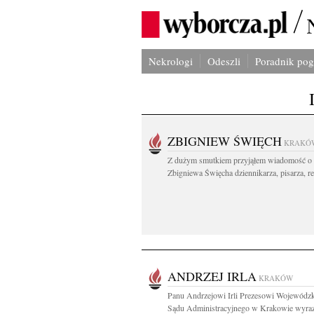
Nekrologi
Odeszli
Poradnik po
ZBIGNIEW ŚWIĘCH
KRAKÓ
Z dużym smutkiem przyjąłem wiadomość o 
Zbigniewa Święcha dziennikarza, pisarza, re
ANDRZEJ IRLA
KRAKÓW
Panu Andrzejowi Irli Prezesowi Wojewódz
Sądu Administracyjnego w Krakowie wyraz