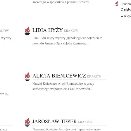
szczerego współczucia z powodu śmierci...
Joanna
Z głęb
+ więc
LIDIA HYŻY
AKÓW
KRAKÓW
j wyrazy
Pani Lidii Hyży wyrazy głębokiego współczucia z
powodu śmierci Ojca składa Kazimierz...
ALICJA BIENICEWICZ
KRAKÓW
Naszej Koleżance Alicji Bienicewicz wyrazy
.
serdecznego współczucia i żalu z powodu...
owie...
JAROSŁAW TEPER
KRAKÓW
yrazy
Naszemu Koledze Jarosławowi Teperowi wyrazy