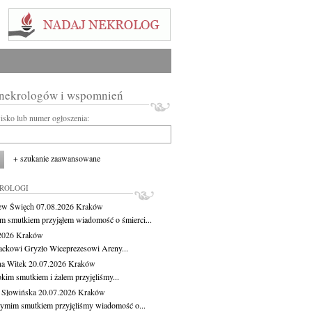
 nekrologów i wspomnień
wisko lub numer ogłoszenia:
+ szukanie zaawansowane
KROLOGI
ew Święch
07.08.2026
Kraków
m smutkiem przyjąłem wiadomość o śmierci...
.2026
Kraków
ackowi Gryzło Wiceprezesowi Areny...
na Witek
20.07.2026
Kraków
okim smutkiem i żalem przyjęliśmy...
 Słowińska
20.07.2026
Kraków
zymim smutkiem przyjęliśmy wiadomość o...