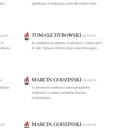
jca...
głębokiego współczucia z powodu śmierci Ojca...
TOMASZ DYBOWSKI
AKÓW
KRAKÓW
 15
Ze smutkiem przyjęliśmy wiadomość o śmierci prof.
Tadeusz...
dr. hab. Tomasza Dybowskiego emerytowanego...
MARCIN GODZIŃSKI
W
KRAKÓW
lskiego
Z ogromnym smutkiem i żalem przyjęliśmy
wiadomość o śmierci architekta Marcina
Godzińskiego...
MARCIN GODZIŃSKI
KÓW
KRAKÓW