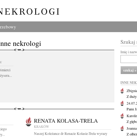
grzebowy
Inne nekrologi
Szukaj
Imię i naz
W
śmierci
żysera...
INNE NE
Zbigni
Z duży
24.07
Panu J
Karoli
RENATA KOLASA-TRELA
Z głęb
KRAKÓW
Joanna
kiego
Naszej Koleżance dr Renacie Kolasie-Trela wyrazy
Z olbr
y...