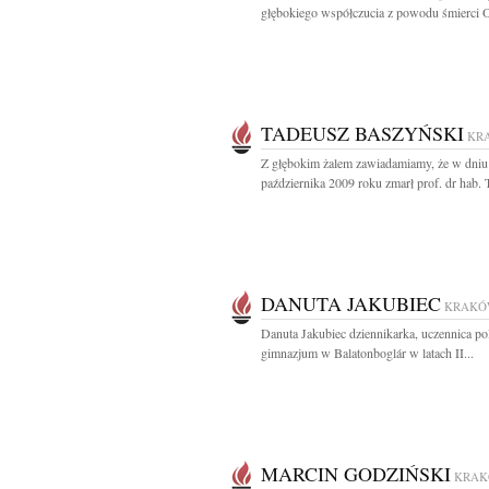
głębokiego współczucia z powodu śmierci O
TADEUSZ BASZYŃSKI
KR
Z głębokim żalem zawiadamiamy, że w dniu
października 2009 roku zmarł prof. dr hab. 
DANUTA JAKUBIEC
KRAKÓ
Danuta Jakubiec dziennikarka, uczennica po
gimnazjum w Balatonboglár w latach II...
MARCIN GODZIŃSKI
KRA