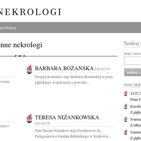
grzebowy
Inne nekrologi
Szukaj
Imię i naz
BARBARA RÓŻAŃSKA
KRAKÓW
Drogiej Koleżance mgr Barbarze Różańskiej wyrazy
 wyrazy
głębokiego współczucia z powodu...
INNE NE
24.07
Panu J
Karoli
Z głęb
TERESA NIŻANKOWSKA
Joanna
KRAKÓW
Z olbr
ucia z
Pani Teresie Niżankowskiej Dyrektorowi ds.
Joanna
Pielęgniarstwa Szpitala Babińskiego w Krakowie...
Z głęb