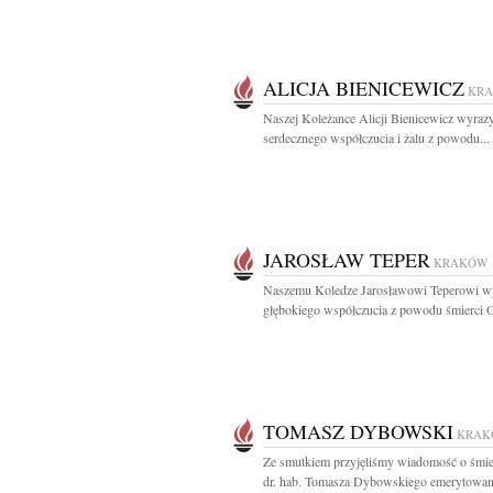
ALICJA BIENICEWICZ
KR
Naszej Koleżance Alicji Bienicewicz wyraz
serdecznego współczucia i żalu z powodu...
JAROSŁAW TEPER
KRAKÓW
Naszemu Koledze Jarosławowi Teperowi w
głębokiego współczucia z powodu śmierci O
TOMASZ DYBOWSKI
KRAK
Ze smutkiem przyjęliśmy wiadomość o śmier
dr. hab. Tomasza Dybowskiego emerytowan