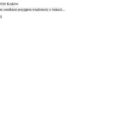
.2026
Kraków
m smutkiem przyjąłem wiadomość o śmierci...
ej