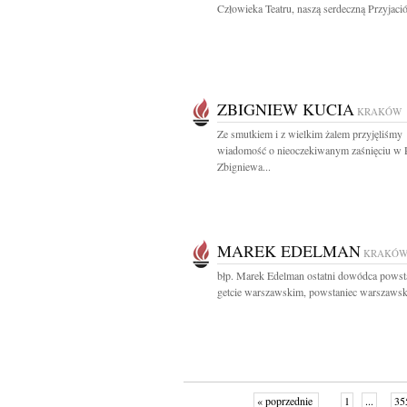
Człowieka Teatru, naszą serdeczną Przyjaciół
ZBIGNIEW KUCIA
KRAKÓW
Ze smutkiem i z wielkim żalem przyjęliśmy
wiadomość o nieoczekiwanym zaśnięciu w 
Zbigniewa...
MAREK EDELMAN
KRAKÓ
błp. Marek Edelman ostatni dowódca powst
getcie warszawskim, powstaniec warszawski
« poprzednie
1
...
35