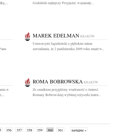
kę,...
Godziński najlepszy Przyjaciel, wspaniały...
MAREK EDELMAN
KRAKÓW
Uniwersytet Jagielloński z głębokim żalem
Panu
zawiadamia, że 2 października 2009 roku zmarł w...
ROMA BOBROWSKA
W
KRAKÓW
ania w
Ze smutkiem przyjęliśmy wiadomość o śmierci
,...
Romany Bobrowskiej wybitnej reżyserki teatru...
5
356
357
358
359
360
361
następne »