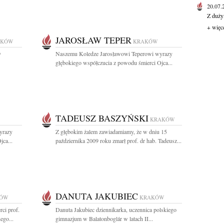
20.07
Z duży
+ więc
JAROSŁAW TEPER
AKÓW
KRAKÓW
y
Naszemu Koledze Jarosławowi Teperowi wyrazy
głębokiego współczucia z powodu śmierci Ojca...
TADEUSZ BASZYŃSKI
KRAKÓW
yrazy
Z głębokim żalem zawiadamiamy, że w dniu 15
jca...
października 2009 roku zmarł prof. dr hab. Tadeusz...
DANUTA JAKUBIEC
ÓW
KRAKÓW
ci prof.
Danuta Jakubiec dziennikarka, uczennica polskiego
ego...
gimnazjum w Balatonboglár w latach II...