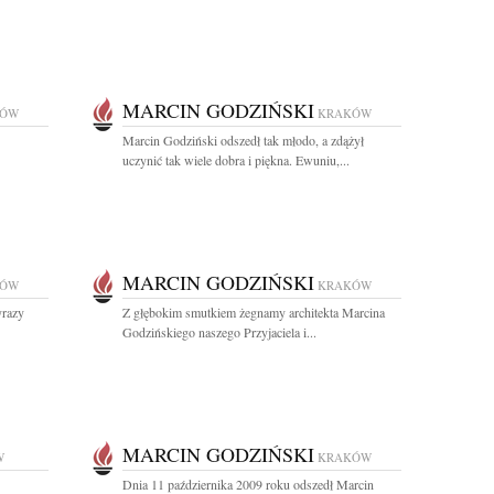
MARCIN GODZIŃSKI
KÓW
KRAKÓW
Marcin Godziński odszedł tak młodo, a zdążył
uczynić tak wiele dobra i piękna. Ewuniu,...
MARCIN GODZIŃSKI
KÓW
KRAKÓW
yrazy
Z głębokim smutkiem żegnamy architekta Marcina
Godzińskiego naszego Przyjaciela i...
MARCIN GODZIŃSKI
W
KRAKÓW
Dnia 11 października 2009 roku odszedł Marcin