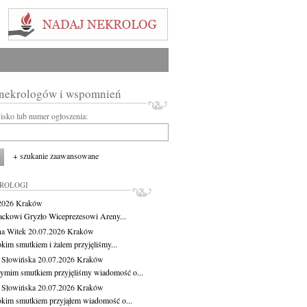
 nekrologów i wspomnień
wisko lub numer ogłoszenia:
+ szukanie zaawansowane
KROLOGI
.2026
Kraków
ackowi Gryzło Wiceprezesowi Areny...
na Witek
20.07.2026
Kraków
okim smutkiem i żalem przyjęliśmy...
 Słowińska
20.07.2026
Kraków
zymim smutkiem przyjęliśmy wiadomość o...
 Słowińska
20.07.2026
Kraków
okim smutkiem przyjąłem wiadomość o...