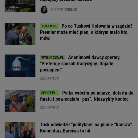
JUSTYNA SOBOLAK
Po co Tuskowi Hołownia w rządzie?
Premier może mieć plan, o którym mało kto
mówi
Anonimowi dawcy spermy.
"Preferuję sposób tradycyjny. Dojadę
pociągiem"
SUBSKRYPCJA
Polka wróciła po udarze, dotarła do
finału i powiedziała "pas". Niezwykły koniec
SUBSKRYPCJA
Tusk odwiedził "polityków" na planie "Rancza".
Komentarz Barcisia to hit