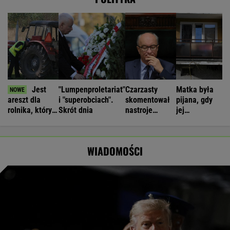
Jest
"Lumpenproletariat"
Czarzasty
Matka była
areszt dla
i "superobciach".
skomentował
pijana, gdy
rolnika, który
Skrót dnia
nastroje
jej
rozrył asfalt w
antyukraińskie
czteroletnia
Gliwicach
w Polsce
córka
spadała z
WIADOMOŚCI
balkonu