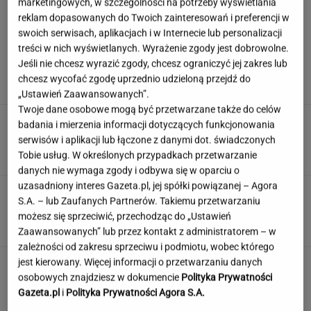
marketingowych, w szczególności na potrzeby wyświetlania
reklam dopasowanych do Twoich zainteresowań i preferencji w
swoich serwisach, aplikacjach i w Internecie lub personalizacji
treści w nich wyświetlanych. Wyrażenie zgody jest dobrowolne.
Tyle dni powinien trwać urlop, żebyśmy mogli
odpocząć. Psycholożka wskazuje liczbę
Jeśli nie chcesz wyrazić zgody, chcesz ograniczyć jej zakres lub
chcesz wycofać zgodę uprzednio udzieloną przejdź do
„Ustawień Zaawansowanych”.
Twoje dane osobowe mogą być przetwarzane także do celów
Oglądasz polskie seriale? Tym razem pytamy
badania i mierzenia informacji dotyczących funkcjonowania
o piosenki z czołówek
serwisów i aplikacji lub łączone z danymi dot. świadczonych
Tobie usług. W określonych przypadkach przetwarzanie
danych nie wymaga zgody i odbywa się w oparciu o
uzasadniony interes Gazeta.pl, jej spółki powiązanej – Agora
Wisiał kilka dni "uwięziony" w bilboardzie
S.A. – lub Zaufanych Partnerów. Takiemu przetwarzaniu
metry nad ziemią. "Utknąłem tu"
możesz się sprzeciwić, przechodząc do „Ustawień
Zaawansowanych” lub przez kontakt z administratorem – w
zależności od zakresu sprzeciwu i podmiotu, wobec którego
jest kierowany. Więcej informacji o przetwarzaniu danych
Wyjeżdżasz za granicę? Te rozwiązania mogą
oszczędzić sporo czasu i nerwów
osobowych znajdziesz w dokumencie
Polityka Prywatności
Gazeta.pl
i
Polityka Prywatności Agora S.A.
MATERIAŁ PROMOCYJNY