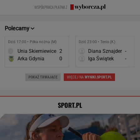
fajnym mężem i
prawda o
Nie ćwiczy w
WSPÓŁPRACA PŁATNA Z
ojcem
współmałżonku
ogóle
Polecamy
Dziś 17:00 • Piłka nożna (M)
Dziś 23:00 • Tenis (K)
Unia Skierniewice
2
Diana Sznajder
-
Arka Gdynia
0
Iga Świątek
-
POKAŻ TRWAJĄCE
WIĘCEJ NA
WYNIKI.SPORT.PL
SPORT.PL