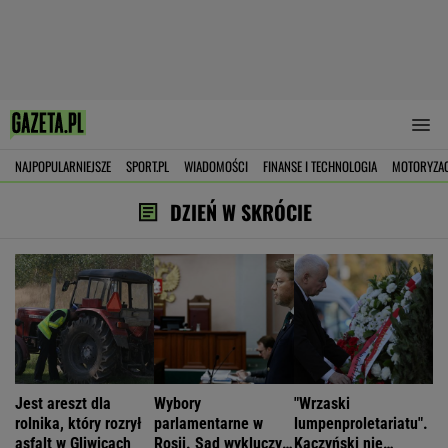
NAJPOPULARNIEJSZE
SPORT.PL
WIADOMOŚCI
FINANSE I TECHNOLOGIA
MOTORYZA
DZIEŃ W SKRÓCIE
Jest areszt dla
Wybory
"Wrzaski
rolnika, który rozrył
parlamentarne w
lumpenproletariatu".
asfalt w Gliwicach
Rosji. Sąd wykluczył
Kaczyński nie