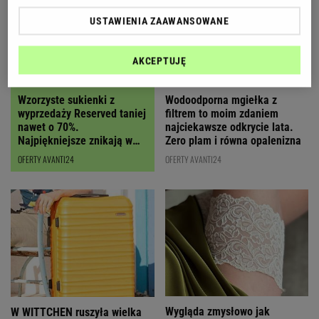
USTAWIENIA ZAAWANSOWANE
AKCEPTUJĘ
Wzorzyste sukienki z
Wodoodporna mgiełka z
wyprzedaży Reserved taniej
filtrem to moim zdaniem
nawet o 70%.
najciekawsze odkrycie lata.
Najpiękniejsze znikają w
Zero plam i równa opalenizna
mig
OFERTY AVANTI24
OFERTY AVANTI24
Wygląda zmysłowo jak
W WITTCHEN ruszyła wielka