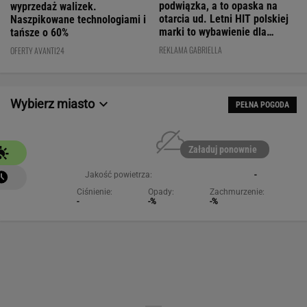
podwiązka, a to opaska na
wyprzedaż walizek.
otarcia ud. Letni HIT polskiej
Naszpikowane technologiami i
marki to wybawienie dla
tańsze o 60%
kobiet!
REKLAMA GABRIELLA
OFERTY AVANTI24
Wybierz miasto
PEŁNA POGODA
Załaduj ponownie
Jakość powietrza:
-
Ciśnienie:
Opady:
Zachmurzenie:
-
-%
-%