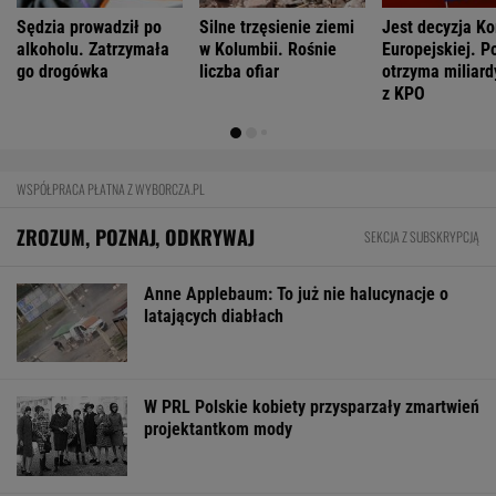
Sędzia prowadził po
Silne trzęsienie ziemi
Jest decyzja Ko
alkoholu. Zatrzymała
w Kolumbii. Rośnie
Europejskiej. P
go drogówka
liczba ofiar
otrzyma miliard
z KPO
WSPÓŁPRACA PŁATNA Z WYBORCZA.PL
ZROZUM, POZNAJ, ODKRYWAJ
SEKCJA Z SUBSKRYPCJĄ
Anne Applebaum: To już nie halucynacje o
latających diabłach
W PRL Polskie kobiety przysparzały zmartwień
projektantkom mody