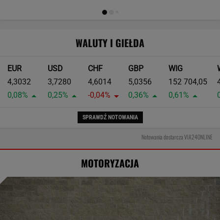
WALUTY I GIEŁDA
EUR
USD
CHF
GBP
WIG
4,3032
3,7280
4,6014
5,0356
152 704,05
0,08%
0,25%
-0,04%
0,36%
0,61%
SPRAWDŹ NOTOWANIA
Notowania dostarcza VIA24ONLINE
MOTORYZACJA