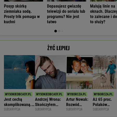
Posyp skórkę
Dopasujesz gwiazdę
Malują linie na
ziemniaka sodą.
telewizji do serialu lub
oknach. Dlaczeg
Prosty trik pomaga w
programu? Nie jest
to zalecane i d
kuchni
łatwo
to służy?
ŻYĆ LEPIEJ
Jest cechą
Andrzej Wrona:
Artur Nowak:
Aż 65 proc.
skomplikowaną.
Skończyłem
Rozwód
Polaków
SUBSKRYPCJA
SUBSKRYPCJA
SUBSKRYPCJA
SUBSKRYPCJA
Sprawia, że silniej
karierę, bo
odsłania dużo
odczuwa
przeżywamy stres
chciałem być
więcej niż
ruchowstręt.