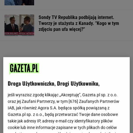
Sondy TV Republika podbijają internet.
Tworzy je stażysta z Kanady. "Kogo w tym
zdjęciu pan ufa więcej?"
Droga Użytkowniczko, Drogi Użytkowniku,
jeśli wyrazisz zgodę klikając „Akceptuję”, Gazeta.pl sp. z o.o.
oraz jej Zaufani Partnerzy, w tym [
676
] Zaufanych Partnerów
IAB, jak również Agora S.A. będąca spółką powiązaną z
Gazeta.pl sp. z o.o., będą przetwarzać Twoje dane osobowe
takie jak adresy IP, adresy e-mail czy identyfikatory plików
cookie lub inne informacje zapisane w tych plikach do celów