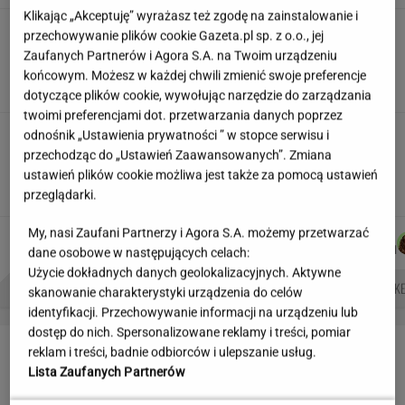
Klikając „Akceptuję” wyrażasz też zgodę na zainstalowanie i
"Wiem, kto ma jakie lęki,
przechowywanie plików cookie Gazeta.pl sp. z o.o., jej
halucynacje, znam PESEL-e". Tajemnice
Zaufanych Partnerów i Agora S.A. na Twoim urządzeniu
pacjentów słyszy cała stołówka
końcowym. Możesz w każdej chwili zmienić swoje preferencje
SUBSKRYPCJA
dotyczące plików cookie, wywołując narzędzie do zarządzania
twoimi preferencjami dot. przetwarzania danych poprzez
"Totalnie nie był sobą". Tak
odnośnik „Ustawienia prywatności ” w stopce serwisu i
uczestnicy "Hell's Kitchen" po latach oceniają
przechodząc do „Ustawień Zaawansowanych”. Zmiana
Modesta Amaro
ustawień plików cookie możliwa jest także za pomocą ustawień
przeglądarki.
IWONA SMYRAK
My, nasi Zaufani Partnerzy i Agora S.A. możemy przetwarzać
DOMINIK
AGNIESZKA
MICHAŁ
KACPER
Autorzy:
SENKOWSKI
NIEDZIAŁEK
KIEDROWSKI
KOLIBABSKI
dane osobowe w następujących celach:
Użycie dokładnych danych geolokalizacyjnych. Aktywne
NAJWIĘKSZA JASKINIA ŚWIATA
BIAŁE LINIE NA SWOICH OKNACH
ATAK HAKE
skanowanie charakterystyki urządzenia do celów
identyfikacji. Przechowywanie informacji na urządzeniu lub
dostęp do nich. Spersonalizowane reklamy i treści, pomiar
LETNIE OKAZJE
reklam i treści, badnie odbiorców i ulepszanie usług.
Lista Zaufanych Partnerów