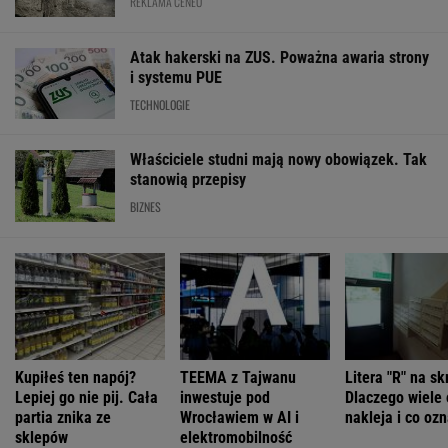
REKLAMA CENEO
Atak hakerski na ZUS. Poważna awaria strony
i systemu PUE
TECHNOLOGIE
Właściciele studni mają nowy obowiązek. Tak
stanowią przepisy
BIZNES
Kupiłeś ten napój?
TEEMA z Tajwanu
Litera "R" na sk
Lepiej go nie pij. Cała
inwestuje pod
Dlaczego wiele 
partia znika ze
Wrocławiem w AI i
nakleja i co oz
sklepów
elektromobilność