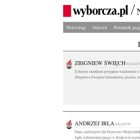
Nekrologi
Odeszli
Poradnik po
ZBIGNIEW ŚWIĘCH
KRAKÓ
Z dużym smutkiem przyjąłem wiadomość o 
Zbigniewa Święcha dziennikarza, pisarza, re
ANDRZEJ IRLA
KRAKÓW
Panu Andrzejowi Irli Prezesowi Wojewódz
Sądu Administracyjnego w Krakowie wyraz