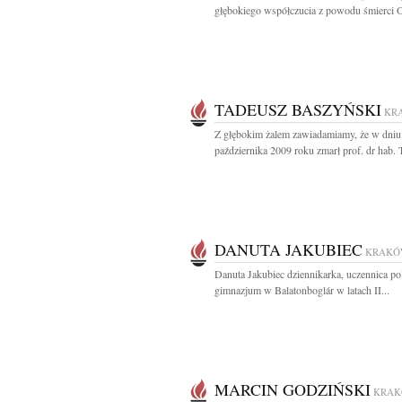
głębokiego współczucia z powodu śmierci O
TADEUSZ BASZYŃSKI
KR
Z głębokim żalem zawiadamiamy, że w dniu
października 2009 roku zmarł prof. dr hab. 
DANUTA JAKUBIEC
KRAKÓ
Danuta Jakubiec dziennikarka, uczennica po
gimnazjum w Balatonboglár w latach II...
MARCIN GODZIŃSKI
KRA