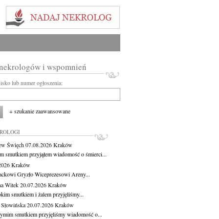
 nekrologów i wspomnień
wisko lub numer ogłoszenia:
+ szukanie zaawansowane
KROLOGI
ew Święch
07.08.2026
Kraków
m smutkiem przyjąłem wiadomość o śmierci...
.2026
Kraków
ackowi Gryzło Wiceprezesowi Areny...
na Witek
20.07.2026
Kraków
okim smutkiem i żalem przyjęliśmy...
 Słowińska
20.07.2026
Kraków
zymim smutkiem przyjęliśmy wiadomość o...