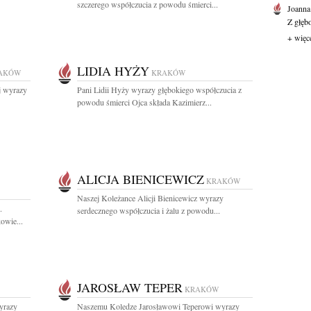
szczerego współczucia z powodu śmierci...
Joanna
Z głęb
+ więc
LIDIA HYŻY
AKÓW
KRAKÓW
j wyrazy
Pani Lidii Hyży wyrazy głębokiego współczucia z
powodu śmierci Ojca składa Kazimierz...
ALICJA BIENICEWICZ
KRAKÓW
Naszej Koleżance Alicji Bienicewicz wyrazy
.
serdecznego współczucia i żalu z powodu...
owie...
JAROSŁAW TEPER
KRAKÓW
yrazy
Naszemu Koledze Jarosławowi Teperowi wyrazy