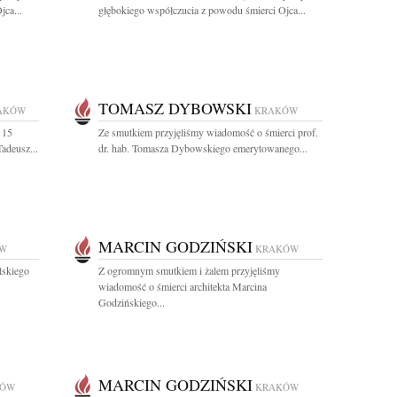
jca...
głębokiego współczucia z powodu śmierci Ojca...
TOMASZ DYBOWSKI
AKÓW
KRAKÓW
 15
Ze smutkiem przyjęliśmy wiadomość o śmierci prof.
Tadeusz...
dr. hab. Tomasza Dybowskiego emerytowanego...
MARCIN GODZIŃSKI
W
KRAKÓW
lskiego
Z ogromnym smutkiem i żalem przyjęliśmy
wiadomość o śmierci architekta Marcina
Godzińskiego...
MARCIN GODZIŃSKI
KÓW
KRAKÓW