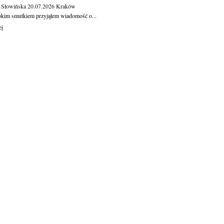
 Słowińska
20.07.2026
Kraków
okim smutkiem przyjąłem wiadomość o...
ej