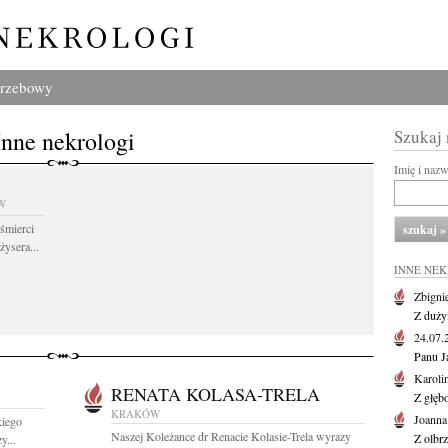
grzebowy
Inne nekrologi
Szukaj
Imię i naz
W
śmierci
żysera...
INNE NE
Zbigni
Z duży
24.07
Panu J
Karoli
RENATA KOLASA-TRELA
Z głęb
KRAKÓW
Joanna
kiego
Naszej Koleżance dr Renacie Kolasie-Trela wyrazy
Z olbr
y...