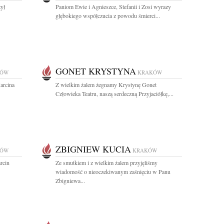
żył
Paniom Ewie i Agnieszce, Stefanii i Zosi wyrazy
głębokiego współczucia z powodu śmierci...
GONET KRYSTYNA
KÓW
KRAKÓW
arcina
Z wielkim żalem żegnamy Krystynę Gonet
Człowieka Teatru, naszą serdeczną Przyjaciółkę,...
ZBIGNIEW KUCIA
KÓW
KRAKÓW
rcin
Ze smutkiem i z wielkim żalem przyjęliśmy
wiadomość o nieoczekiwanym zaśnięciu w Panu
Zbigniewa...