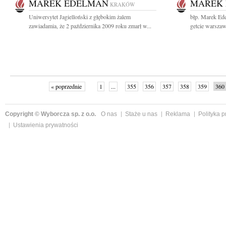
MAREK EDELMAN
MAREK
KRAKÓW
Uniwersytet Jagielloński z głębokim żalem
błp. Marek Ed
zawiadamia, że 2 października 2009 roku zmarł w...
getcie warszaw
« poprzednie
1
...
355
356
357
358
359
360
Copyright © Wyborcza sp. z o.o.
O nas
Staże u nas
Reklama
Polityka 
Ustawienia prywatności