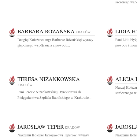
szczerego wspó
BARBARA RÓŻAŃSKA
LIDIA 
KRAKÓW
Drogiej Koleżance mgr Barbarze Różańskiej wyrazy
Pani Lidii Hyż
głębokiego współczucia z powodu...
powodu śmierci
TERESA NIŻANKOWSKA
ALICJA
KRAKÓW
Naszej Koleżan
Pani Teresie Niżankowskiej Dyrektorowi ds.
serdecznego ws
Pielęgniarstwa Szpitala Babińskiego w Krakowie...
JAROSŁAW TEPER
JAROSŁ
KRAKÓW
Naszemu Koledze Jarosławowi Teperowi wyrazy
Naszemu Koled