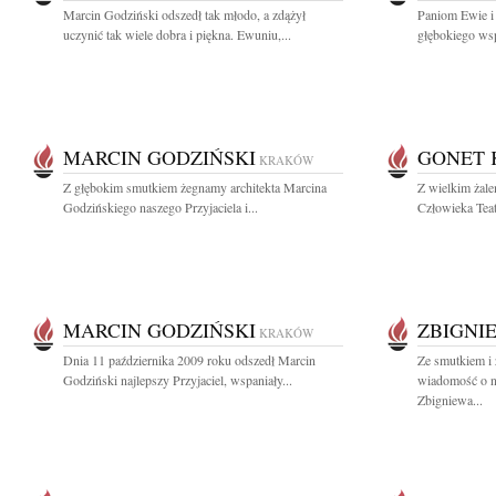
Marcin Godziński odszedł tak młodo, a zdążył
Paniom Ewie i 
uczynić tak wiele dobra i piękna. Ewuniu,...
głębokiego wsp
MARCIN GODZIŃSKI
GONET 
KRAKÓW
Z głębokim smutkiem żegnamy architekta Marcina
Z wielkim żal
Godzińskiego naszego Przyjaciela i...
Człowieka Teatr
MARCIN GODZIŃSKI
ZBIGNI
KRAKÓW
Dnia 11 października 2009 roku odszedł Marcin
Ze smutkiem i 
Godziński najlepszy Przyjaciel, wspaniały...
wiadomość o n
Zbigniewa...