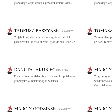
głębokiego współczucia z powodu śmierci Ojca...
głębokiego wsp
TADEUSZ BASZYŃSKI
TOMASZ
KRAKÓW
Z głębokim żalem zawiadamiamy, że w dniu 15
Ze smutkiem pr
października 2009 roku zmarł prof. dr hab. Tadeusz...
dr. hab. Toma
DANUTA JAKUBIEC
MARCIN
KRAKÓW
Danuta Jakubiec dziennikarka, uczennica polskiego
Z ogromnym sm
gimnazjum w Balatonboglár w latach II...
wiadomość o śm
Godzińskiego..
MARCIN GODZIŃSKI
MARCIN
KRAKÓW