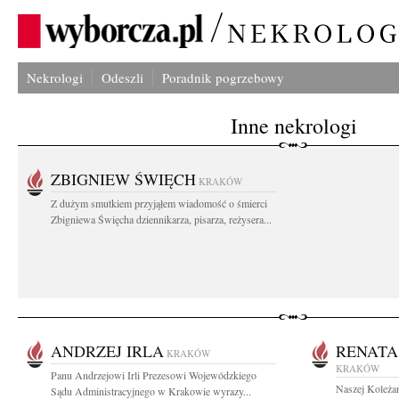
Nekrologi
Odeszli
Poradnik pogrzebowy
Inne nekrologi
ZBIGNIEW ŚWIĘCH
KRAKÓW
Z dużym smutkiem przyjąłem wiadomość o śmierci
Zbigniewa Święcha dziennikarza, pisarza, reżysera...
ANDRZEJ IRLA
RENATA
KRAKÓW
KRAKÓW
Panu Andrzejowi Irli Prezesowi Wojewódzkiego
Naszej Koleżan
Sądu Administracyjnego w Krakowie wyrazy...